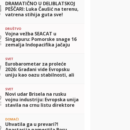
DRAMATIČNO U DELIBLATSKOJ
4
PEŠČARI: Luka Čaušić na terenu,
n
vatrena stihija guta sve!
DRUŠTVO
Vojna vežba SEACAT u
2
Singapuru: Pomorske snage 16
a
zemalja Indopacifika jačaju
saradnju protiv savremenih
pretnji
SVET
Eurobarometar za proleće
7
2026: Građani vide Evropsku
n
uniju kao oazu stabilnosti, ali
troškovi života i globalna
nesigurnost ostaju glavna
SVET
briga
Novi udar Brisela na rusku
2
vojnu industriju: Evropska unija
a
stavila na crnu listu direktore
fabrika raketa 'Iskander' i
'Sarmat'
DOMAĆI
Uhvatila ga u prevari?!
2
Anastasija namestila Boru,