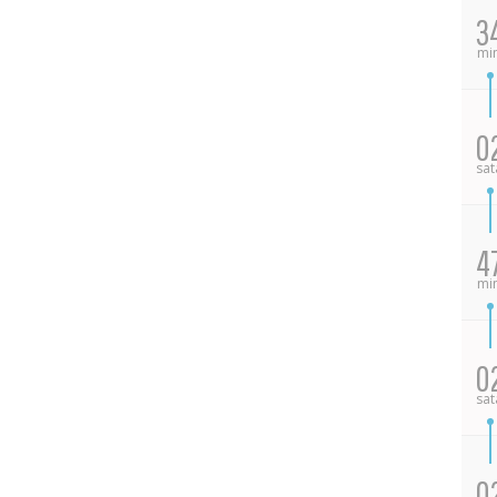
3
mi
0
sat
4
mi
0
sat
0