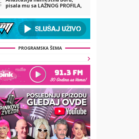
a
pisala mu sa LAŽNOG PROFILA,
i saznala SVE
PROGRAMSKA ŠEMA