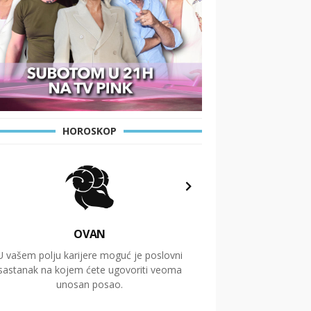
HOROSKOP
OVAN
U vašem polju karijere moguć je poslovni
Putovanja i čitav niz
sastanak na kojem ćete ugovoriti veoma
glavnu temu ovog 
unosan posao.
temelje dugoro