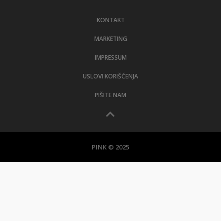
LIFESTYLE
KONTAKT
EXTRA
MARKETING
IMPRESSUM
USLOVI KORIŠĆENJA
PIŠITE NAM
PINK © 2025