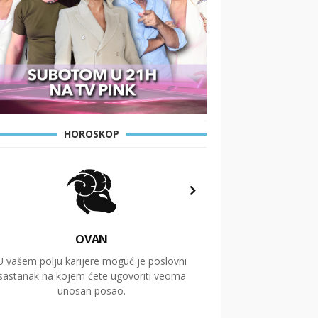
HOROSKOP
OVAN
U vašem polju karijere moguć je poslovni
Putovanja i čitav niz
sastanak na kojem ćete ugovoriti veoma
glavnu temu ovog 
unosan posao.
temelje dugoro