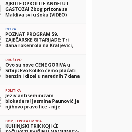
AJKULE OPKOLILE ANĐELU I
1
GASTOZA! Zbog prizora sa
n
Maldiva svi u šoku (VIDEO)
EXTRA
POZNAT PROGRAM 59.
2
ZAJEČARSKE GITARIJADE: Tri
n
dana rokenrola na Kraljevici,
ulaz besplatan!
DRUŠTVO
Ovo su nove CENE GORIVA u
2
Srbiji: Evo koliko ćemo plaćati
n
benzin i dizel u narednih 7 dana
POLITIKA
Jeziv antiseminizam
2
blokadera! Jasmina Paunović je
n
njihovo pravo lice - nije
greškom druga na listi
DOM, LEPOTA I MODA
KUHINJSKI TRIK KOJI ĆE
8
SAČUVATI SVEŽINU NAMIRNICA: