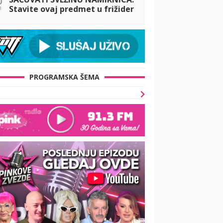
n
Stavite ovaj predmet u frižider
i zaboravite na bacanje hrane
PROGRAMSKA ŠEMA