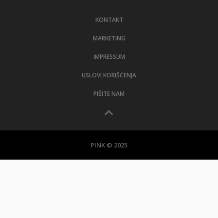
LIFESTYLE
KONTAKT
EXTRA
MARKETING
IMPRESSUM
USLOVI KORIŠĆENJA
PIŠITE NAM
PINK © 2025