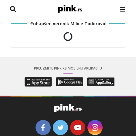
NASLOVNA
#uhapšen verenik Milice Todorović
VESTI
ZADRUGA
SHOWBIZ
PREUZMITE PINK.RS MOBILNU APLIKACIJU
HRONIKA
PINKOVE ZVEZDE
ODEON
SPORT