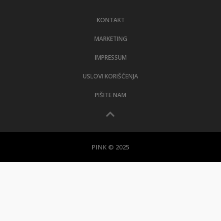
LIFESTYLE
KONTAKT
EXTRA
MARKETING
IMPRESSUM
USLOVI KORIŠĆENJA
PIŠITE NAM
PINK © 2025