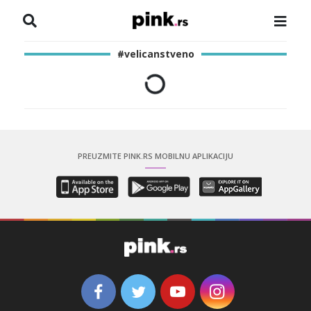
NASLOVNA
#velicanstveno
VESTI
ZADRUGA
SHOWBIZ
PREUZMITE PINK.RS MOBILNU APLIKACIJU
HRONIKA
PINKOVE ZVEZDE
ODEON
SPORT