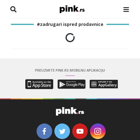
NASLOVNA
#zadrugari ispred prodavnice
VESTI
ZADRUGA
SHOWBIZ
PREUZMITE PINK.RS MOBILNU APLIKACIJU
HRONIKA
PINKOVE ZVEZDE
ODEON
SPORT