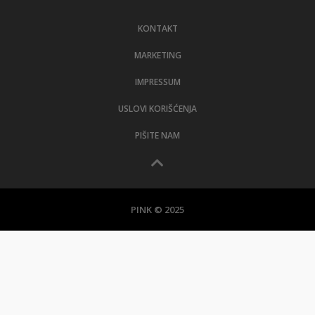
LIFESTYLE
KONTAKT
EXTRA
MARKETING
IMPRESSUM
USLOVI KORIŠĆENJA
PIŠITE NAM
PINK © 2025