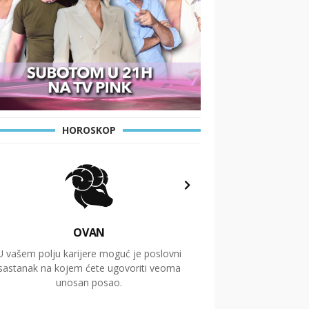
HOROSKOP
OVAN
U vašem polju karijere moguć je poslovni
Putovanja i čitav niz
sastanak na kojem ćete ugovoriti veoma
glavnu temu ovog 
unosan posao.
temelje dugoro