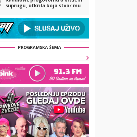
n
suprugu, otkrila koja stvar mu
je smetala kod nje
PROGRAMSKA ŠEMA