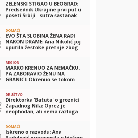
ZELENSKI STIGAO U BEOGRAD:
9
Predsednik Ukrajine prvi put u
n
poseti Srbiji - sutra sastanak
sa Vučićem
DOMAĆI
EVO ŠTA SLOBINA ŽENA RADI
5
NAKON DRAME: Ana Nikolić joj
n
uputila žestoke pretnje zbog
Raleta, a Jelena sad poslala
jasnu poruku! (FOTO)
REGION
MARKO KRENUO ZA NEMAČKU,
1
PA ZABORAVIO ŽENU NA
n
GRANICI: Okrenuo se tokom
vožnje i PREBLEDEO! Jelena
doživela šok života, evo ŠTA
DRUŠTVO
MU JE REKLA kad ga je
Direktorka 'Batuta' o groznici
2
Zapadnog Nila: Oprez je
n
neophodan, ali nema razloga
za brigu
DOMAĆI
Iskreno o razvodu: Ana
0
Radulović progovorila o bivšem