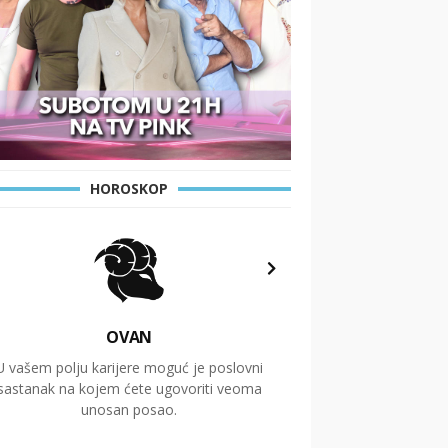
HOROSKOP
OVAN
U vašem polju karijere moguć je poslovni
Putovanja i čitav niz
sastanak na kojem ćete ugovoriti veoma
glavnu temu ovog 
unosan posao.
temelje dugoro