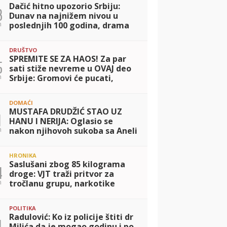
Dačić hitno upozorio Srbiju:
3
Dunav na najnižem nivou u
n
poslednjih 100 godina, drama
sa požarima ne prestaje
DRUŠTVO
SPREMITE SE ZA HAOS! Za par
5
sati stiže nevreme u OVAJ deo
n
Srbije: Gromovi će pucati,
duvaće olujni vetar - evo kad
kreće
DOMAĆI
MUSTAFA DRUDŽIĆ STAO UZ
1
HANU I NERIJA: Oglasio se
n
nakon njihovoh sukoba sa Aneli
i poslao jasnu poruku: Zar vas
nije sramota?
HRONIKA
Saslušani zbog 85 kilograma
4
droge: VJT traži pritvor za
n
tročlanu grupu, narkotike
pretovarali iz kamiona
POLITIKA
Radulović: Ko iz policije štiti dr
1
Milića da je mogao godinu i po