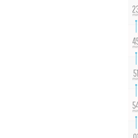
2
mi
4
mi
5
mi
5
mi
0