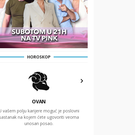
HOROSKOP
OVAN
U vašem polju karijere moguć je poslovni
Putovanja i čitav niz
sastanak na kojem ćete ugovoriti veoma
glavnu temu ovog 
unosan posao.
temelje dugoro