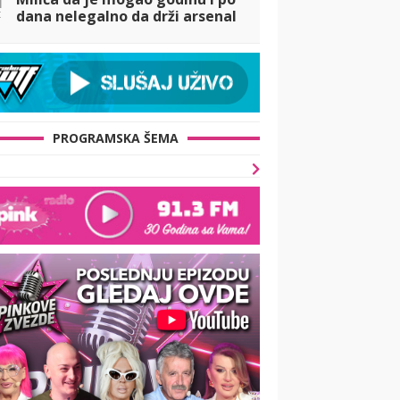
t
dana nelegalno da drži arsenal
oružja u svom posedu
PROGRAMSKA ŠEMA