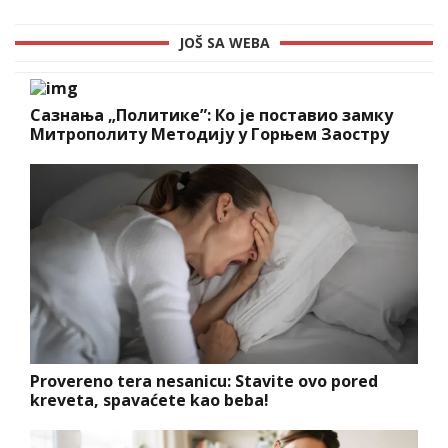
JOŠ SA WEBA
Сазнања „Политике”: Ко је поставио замку
Митрополиту Методију у Горњем Заостру
Provereno tera nesanicu: Stavite ovo pored
kreveta, spavaćete kao beba!