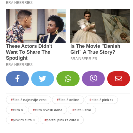
#
Elita 8 najnovije vesti
#
Elita 8 online
#
elita 8 pink.rs
#
elita 8
#
elita 8 vesti dana
#
elita uzivo
#
pink.rs elita 8
#
portal pink rs elita 8