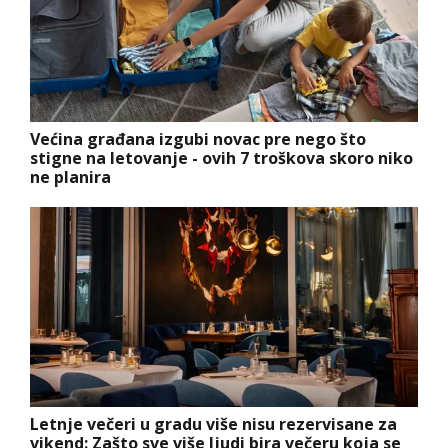
Većina građana izgubi novac pre nego što
stigne na letovanje - ovih 7 troškova skoro niko
ne planira
Letnje večeri u gradu više nisu rezervisane za
vikend: Zašto sve više ljudi bira večeru koja se