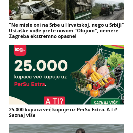
"Ne misle oni na Srbe u Hrvatskoj, nego u Srbiji"
Ustaške vođe prete novom "Olujom", nemere
Zagreba ekstremno opasne!
25.000 kupaca već kupuje uz PerSu Extra. A ti?
Saznaj više