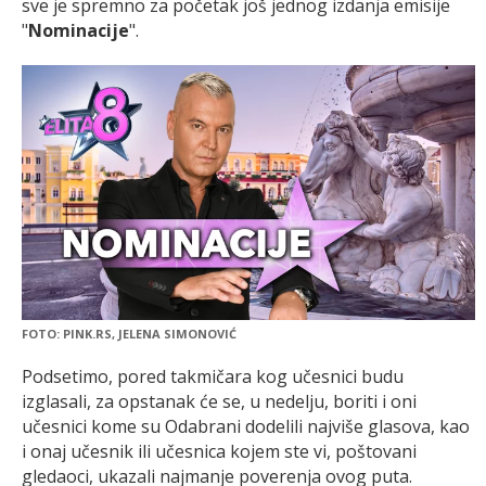
sve je spremno za početak još jednog izdanja emisije
"
Nominacije
".
FOTO: PINK.RS, JELENA SIMONOVIĆ
Podsetimo, pored takmičara kog učesnici budu
izglasali, za opstanak će se, u nedelju, boriti i oni
učesnici kome su Odabrani dodelili najviše glasova, kao
i onaj učesnik ili učesnica kojem ste vi, poštovani
gledaoci, ukazali najmanje poverenja ovog puta.