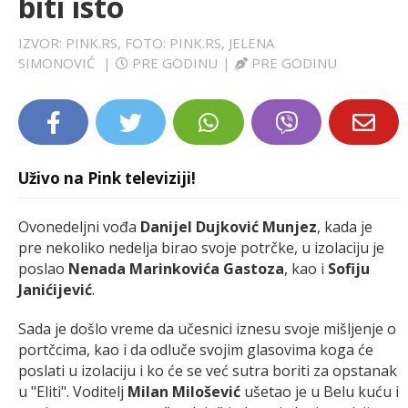
biti isto
LIFESTYLE
IZVOR: PINK.RS, FOTO: PINK.RS, JELENA
SIMONOVIĆ
|
PRE GODINU
|
PRE GODINU
EXTRA
Uživo na Pink televiziji!
Ovonedeljni vođa
Danijel Dujković Munjez
, kada je
pre nekoliko nedelja birao svoje potrčke, u izolaciju je
poslao
Nenada Marinkovića Gastoza
, kao i
Sofiju
Janićijević
.
Sada je došlo vreme da učesnici iznesu svoje mišljenje o
portčcima, kao i da odluče svojim glasovima koga će
poslati u izolaciju i ko će se već sutra boriti za opstanak
u "Eliti". Voditelj
Milan Milošević
ušetao je u Belu kuću i