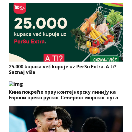
25.000 kupaca već kupuje uz PerSu Extra. A ti?
Saznaj više
Кина покреће прву контејнерску линију ка
Европи преко руског Северног морског пута