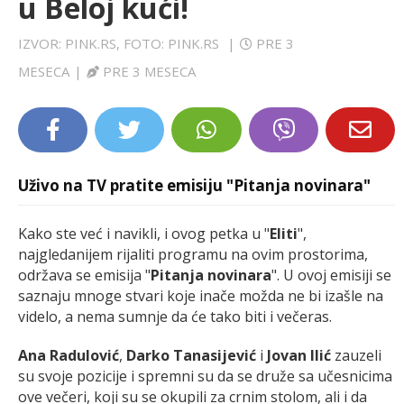
u Beloj kući!
LIFESTYLE
IZVOR: PINK.RS, FOTO: PINK.RS
|
PRE 3
EXTRA
MESECA
|
PRE 3 MESECA
Uživo na TV pratite emisiju "Pitanja novinara"
Kako ste već i navikli, i ovog petka u "
Eliti
",
najgledanijem rijaliti programu na ovim prostorima,
održava se emisija "
Pitanja novinara
". U ovoj emisiji se
saznaju mnoge stvari koje inače možda ne bi izašle na
videlo, a nema sumnje da će tako biti i večeras.
Ana Radulović
,
Darko Tanasijević
i
Jovan Ilić
zauzeli
su svoje pozicije i spremni su da se druže sa učesnicima
ove večeri, koji su se okupili za crnim stolom, ali i da