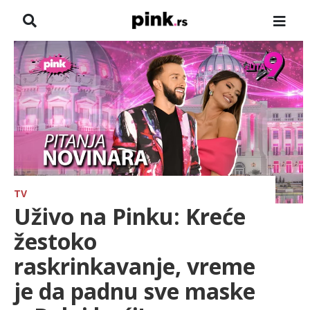
NASLOVNA
VESTI
ZADRUGA
SHOWBIZ
HRONIKA
TV
Uživo na Pinku: Kreće
PINKOVE ZVEZDE
žestoko
raskrinkavanje, vreme
ODEON
je da padnu sve maske
SPORT