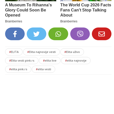
#
ELITA
#
Elita najnovije vesti
#
Elita uživo
#
Elita vesti pink.rs
#
elita live
#
elita najnovije
#
elita pink.rs
#
elita vesti