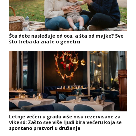
Šta dete nasleđuje od oca, a šta od majke? Sve
što treba da znate o genetici
Letnje večeri u gradu više nisu rezervisane za
vikend: Zašto sve više ljudi bira večeru koja se
spontano pretvori u druženje