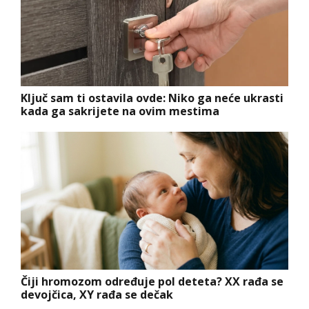
Ključ sam ti ostavila ovde: Niko ga neće ukrasti
kada ga sakrijete na ovim mestima
Čiji hromozom određuje pol deteta? XX rađa se
devojčica, XY rađa se dečak