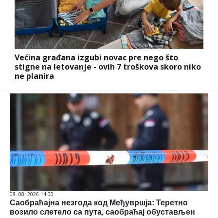
Većina građana izgubi novac pre nego što
stigne na letovanje - ovih 7 troškova skoro niko
ne planira
08. 08. 2026 14:00
Саобраћајна незгода код Међувршја: Теретно
возило слетело са пута, саобраћај обустављен