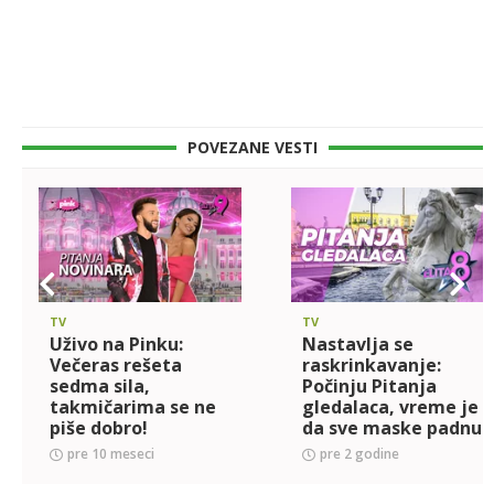
POVEZANE VESTI
TV
TV
Uživo na Pinku:
Nastavlja se
Večeras rešeta
raskrinkavanje:
sedma sila,
Počinju Pitanja
takmičarima se ne
gledalaca, vreme je
piše dobro!
da sve maske padnu
pre 10 meseci
pre 2 godine