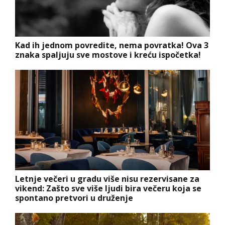
Kad ih jednom povredite, nema povratka! Ova 3
znaka spaljuju sve mostove i kreću ispočetka!
Letnje večeri u gradu više nisu rezervisane za
vikend: Zašto sve više ljudi bira večeru koja se
spontano pretvori u druženje