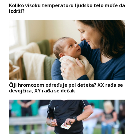
Koliko visoku temperaturu ljudsko telo može da
izdrži?
Čiji hromozom određuje pol deteta? XX rađa se
devojčica, XY rađa se dečak