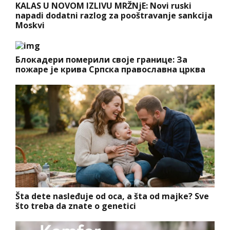
KALAS U NOVOM IZLIVU MRŽNjE: Novi ruski
napadi dodatni razlog za pooštravanje sankcija
Moskvi
Блокадери померили своје границе: За
пожаре је крива Српска православна црква
Šta dete nasleđuje od oca, a šta od majke? Sve
što treba da znate o genetici