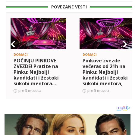
POVEZANE VESTI
DOMAĆI
DOMAĆI
POČINJU PINKOVE
Pinkove zvezde
ZVEZDE! Pratite na
večeras od 21h na
Pinku: Najbolji
Pinku: Najbolji
kandidati i žestoki
kandidati i žestoki
sukobi mentora...
sukobi mentora,
stiže i NOVA
pre 3 meseca
pre 5 meseci
ČLANICA ŽIRIJA!