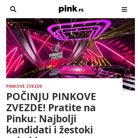
NASLOVNA
VESTI
ZADRUGA
SHOWBIZ
HRONIKA
PINKOVE ZVEZDE
POČINJU PINKOVE
PINKOVE ZVEZDE
ZVEZDE! Pratite na
Pinku: Najbolji
ODEON
kandidati i žestoki
SPORT