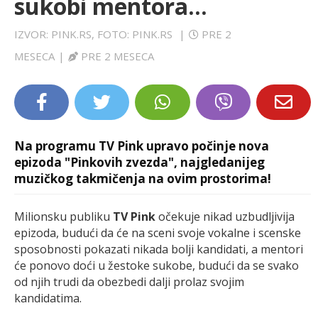
sukobi mentora...
LIFESTYLE
IZVOR: PINK.RS, FOTO: PINK.RS
|
PRE 2
EXTRA
MESECA
|
PRE 2 MESECA
Na programu TV Pink upravo počinje nova
epizoda "Pinkovih zvezda", najgledanijeg
muzičkog takmičenja na ovim prostorima!
Milionsku publiku
TV Pink
očekuje nikad uzbudljivija
epizoda, budući da će na sceni svoje vokalne i scenske
sposobnosti pokazati nikada bolji kandidati, a mentori
će ponovo doći u žestoke sukobe, budući da se svako
od njih trudi da obezbedi dalji prolaz svojim
kandidatima.