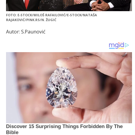
FOTO: E-STOCK/MILOŠ RAFAILOVIĆ/E-STOCK/NATAŠA
RAJAKOVIĆ/PINK.RS/N. ŽUGIĆ
Autor: S.Paunović