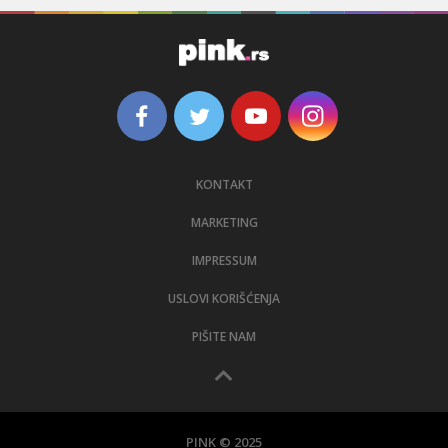
KONTAKT
MARKETING
IMPRESSUM
USLOVI KORIŠĆENJA
PIŠITE NAM
PINK © 2025