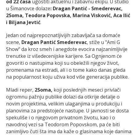
od 22 časa
ugostiti aktuelnu i zabavnu ekipu. U studio
u Šimanovce dolaze
: Dragan Pantić - Smederevac,
2Soma, Teodora Popovska, Marina Visković, Aca Ilić
i Biljana Jevtić
.
Jedan od najprepoznatljivijih zabavljača sa domaće
scene,
Dragan Pantić Smederevac
, stiže u "Ami G
Show" da kroz smeh i anegdote evocira najzanimljivije
trenutke iz višedecenijske karijere. Sa Ognjenom će
govoriti o nastupima koji su obeležili njegov život,
promenama na estradi, ali i o tome kako danas gleda
na popularnost koju uživa kod više generacija publike.
Mladi reper,
2Soma,
koji poslednjih meseci privlači
ogromnu pažnju publike dolazi da otkrije detalje o
novim projektima, velikim ulaganjima u produkciju i
planovima za predstojeće nastupe. U javnosti se dosta
spekuliše i o njegovom privatnom životu, kao i o
navodnoj vezi sa Teodorom Popovskom, pa će biti
zanimljivo čuti šta ima da kaže o glasinama koje danima