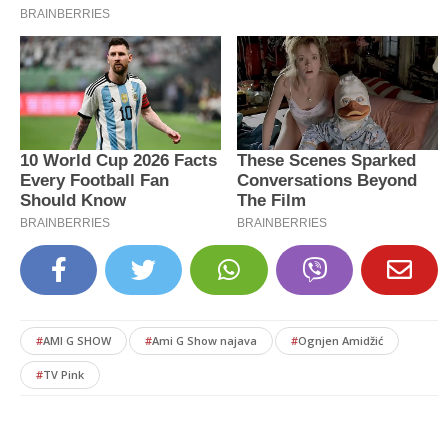
#
AMI G SHOW
#
Ami G Show najava
#
Ognjen Amidžić
#
TV Pink