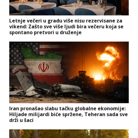
Letnje večeri u gradu više nisu rezervisane za
vikend: Zašto sve više ljudi bira večeru koja se
spontano pretvori u druženje
Iran pronašao slabu tačku globalne ekonomije:
Hiljade milijardi biće spržene, Teheran sada sve
drži u šaci