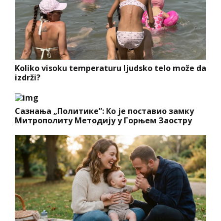
Koliko visoku temperaturu ljudsko telo može da
izdrži?
Сазнања „Политике”: Ко је поставио замку
Митрополиту Методију у Горњем Заостру