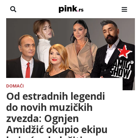
NASLOVNA
VESTI
ZADRUGA
SHOWBIZ
HRONIKA
DOMAĆI
Od estradnih legendi
PINKOVE ZVEZDE
do novih muzičkih
zvezda: Ognjen
ODEON
Amidžić okupio ekipu
SPORT