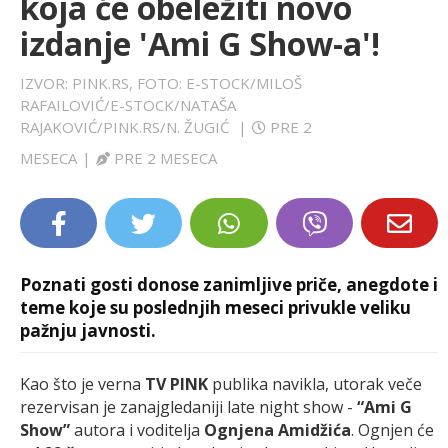
koja će obeležiti novo
LIFESTYLE
izdanje 'Ami G Show-a'!
EXTRA
IZVOR: PINK.RS, FOTO: E-STOCK/MILOŠ
RAFAILOVIĆ/E-STOCK/NATAŠA
RAJAKOVIĆ/PINK.RS/N. ŽUGIĆ
|
PRE 2
MESECA
|
PRE 2 MESECA
Poznati gosti donose zanimljive priče, anegdote i
teme koje su poslednjih meseci privukle veliku
pažnju javnosti.
Kao što je verna
TV PINK
publika navikla, utorak veče
rezervisan je zanajgledaniji late night show -
“Ami G
Show”
autora i voditelja
Ognjena Amidžića
. Ognjen će