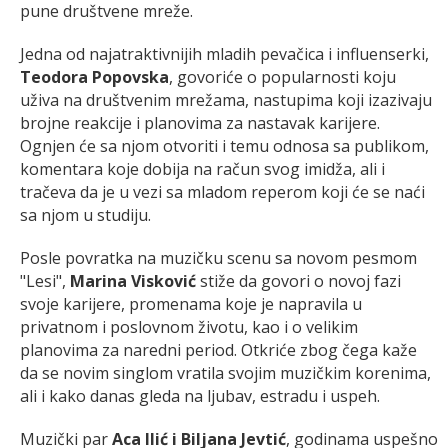
pune društvene mreže.
Jedna od najatraktivnijih mladih pevačica i influenserki,
Teodora Popovska
, govoriće o popularnosti koju
uživa na društvenim mrežama, nastupima koji izazivaju
brojne reakcije i planovima za nastavak karijere.
Ognjen će sa njom otvoriti i temu odnosa sa publikom,
komentara koje dobija na račun svog imidža, ali i
tračeva da je u vezi sa mladom reperom koji će se naći
sa njom u studiju.
Posle povratka na muzičku scenu sa novom pesmom
"Lesi",
Marina Visković
stiže da govori o novoj fazi
svoje karijere, promenama koje je napravila u
privatnom i poslovnom životu, kao i o velikim
planovima za naredni period. Otkriće zbog čega kaže
da se novim singlom vratila svojim muzičkim korenima,
ali i kako danas gleda na ljubav, estradu i uspeh.
Muzički par
Aca Ilić i Biljana Jevtić
, godinama uspešno