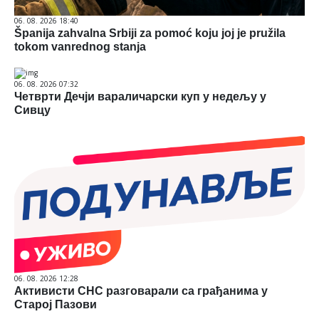
06. 08. 2026 18:40
Španija zahvalna Srbiji za pomoć koju joj je pružila
tokom vanrednog stanja
06. 08. 2026 07:32
Четврти Дечји вараличарски куп у недељу у
Сивцу
06. 08. 2026 12:28
Активисти СНС разговарали са грађанима у
Старој Пазови