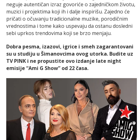
neguje autentičan izraz govoriće o zajedničkom životu,
muzici i projektima koji ih i dalje inspirišu. Zajedno će
pričati o očuvanju tradicionalne muzike, porodičnim
vrednostima i tome kako uspevaju da ostanu dosledni
sebi uprkos trendovima koji se brzo menjaju.
Dobra pesma, izazovi, igrice i smeh zagarantovani
su u studiju u Šimanovcima ovog utorka. Budite uz
TV PINK i ne propustite ovo izdanje late night
emisije “Ami G Show” od 22 časa.