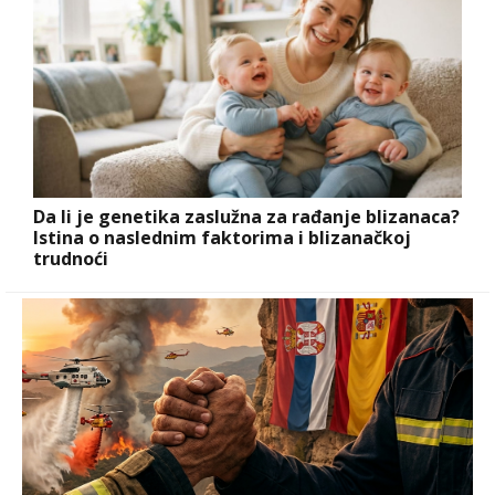
Da li je genetika zaslužna za rađanje blizanaca?
Istina o naslednim faktorima i blizanačkoj
trudnoći