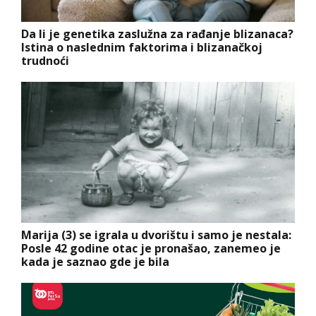
Da li je genetika zaslužna za rađanje blizanaca?
Istina o naslednim faktorima i blizanačkoj
trudnoći
Marija (3) se igrala u dvorištu i samo je nestala:
Posle 42 godine otac je pronašao, zanemeo je
kada je saznao gde je bila