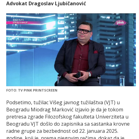
Advokat Dragoslav Ljubičanović
FOTO: TV PINK PRINTSCREEN
Podsetimo, tužilac Višeg javnog tužilaštva (VJT) u
Beogradu Miodrag Marković izjavio je da je tokom
pretresa zgrade Filozofskog fakulteta Univerziteta u
Beogradu VJT došlo do zapisnika sa sastanka krovne
radne grupe za bezbednost od 22. januara 2025.
godine, koji je, prema njegovim rečima, dokaz da je