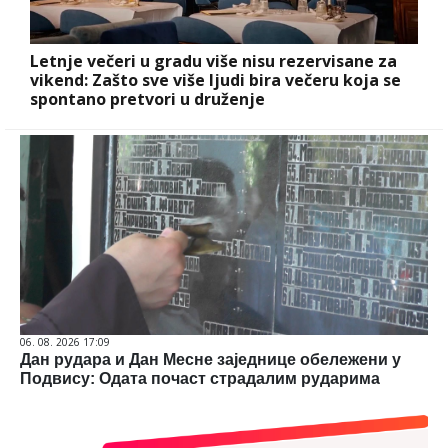
Letnje večeri u gradu više nisu rezervisane za
vikend: Zašto sve više ljudi bira večeru koja se
spontano pretvori u druženje
06. 08. 2026 17:09
Дан рудара и Дан Месне заједнице обележени у
Подвису: Одата почаст страдалим рударима