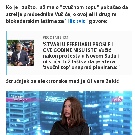
Ko je i zašto, lažima o ''zvučnom topu'' pokušao da
strelja predsednika Vučića, o ovoj ali i drugim
blokaderskim lažima za
''Hit tvit''
govore:
pročitajte još
'STVARI U FEBRUARU PROŠLE I
OVE GODINE NISU ISTE' Vučić
nakon protesta u Novom Sadu i
otkrića Tužilaštva da je afera
'zvučni top' unapred planirana: '
Stručnjak za elektronske medije Olivera Zekić