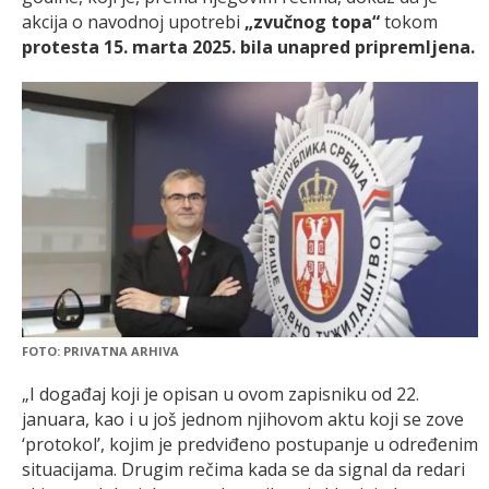
akcija o navodnoj upotrebi
„zvučnog topa“
tokom
protesta 15. marta 2025. bila unapred pripremljena.
FOTO: PRIVATNA ARHIVA
„I događaj koji je opisan u ovom zapisniku od 22.
januara, kao i u još jednom njihovom aktu koji se zove
‘protokol’, kojim je predviđeno postupanje u određenim
situacijama. Drugim rečima kada se da signal da redari