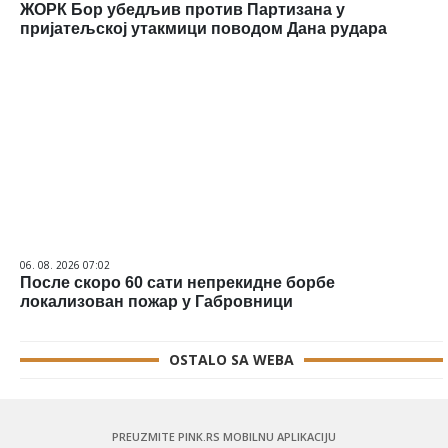
ЖОРК Бор убедљив против Партизана у
пријатељској утакмици поводом Дана рудара
06. 08. 2026 07:02
После скоро 60 сати непрекидне борбе
локализован пожар у Габровници
OSTALO SA WEBA
PREUZMITE PINK.RS MOBILNU APLIKACIJU