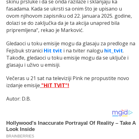
skinu prsluke i da se onda razilaze i sklanjaju ka
fasadama. Kada se ukrsti sa onim što je upisano u
ovom njihovom zapisniku od 22. januara 2025. godine,
dolazi se do zaključka da je ta akcija unapred bila
pripremljena“, rekao je Marković.
Gledaoci u toku emisije mogu da glasaju za predloge na
Fejsbuk stranici
Hit tvit
i na tviter nalogu
hit_tvit
.
Takođe, gledaoci u toku emisije mogu da se uključe i
glasaju i uživo u emisiji.
Večeras u 21 sat na televiziji Pink ne propustite novo
izdanje emisije
"HIT TVIT"!
Autor: D.B.