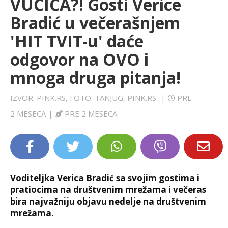
VUČIĆA?! Gosti Verice
LIFESTYLE
Bradić u večerašnjem
'HIT TVIT-u' daće
EXTRA
odgovor na OVO i
mnoga druga pitanja!
IZVOR: PINK.RS, FOTO: TANJUG, PINK.RS
|
PRE
2 MESECA
|
PRE 2 MESECA
Voditeljka Verica Bradić sa svojim gostima i
pratiocima na društvenim mrežama i večeras
bira najvažniju objavu nedelje na društvenim
mrežama.