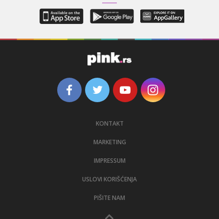
KONTAKT
MARKETING
IMPRESSUM
USLOVI KORIŠĆENJA
PIŠITE NAM