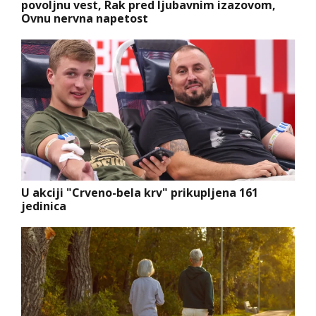
povoljnu vest, Rak pred ljubavnim izazovom,
Ovnu nervna napetost
U akciji "Crveno-bela krv" prikupljena 161
jedinica