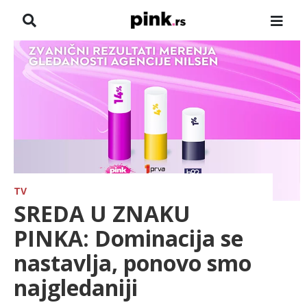
NASLOVNA
VESTI
ZADRUGA
SHOWBIZ
HRONIKA
TV
SREDA U ZNAKU
PINKOVE ZVEZDE
PINKA: Dominacija se
nastavlja, ponovo smo
ODEON
najgledaniji
SPORT