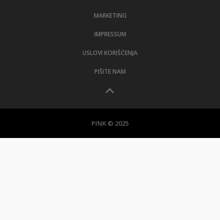
MARKETING
IMPRESSUM
USLOVI KORIŠĆENJA
PIŠITE NAM
PINK © 2025