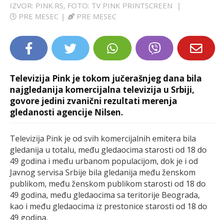
IZVOR: PINK.RS, FOTO: TV PINK PRINTSCREEN
|
LIFESTYLE
PRE MESEC
|
PRE MESEC
EXTRA
Televizija Pink je tokom jučerašnjeg dana bila
najgledanija komercijalna televizija u Srbiji,
govore jedini zvanični rezultati merenja
gledanosti agencije Nilsen.
Televizija Pink je od svih komercijalnih emitera bila
gledanija u totalu, među gledaocima starosti od 18 do
49 godina i među urbanom populacijom, dok je i od
Javnog servisa Srbije bila gledanija među ženskom
publikom, među ženskom publikom starosti od 18 do
49 godina, među gledaocima sa teritorije Beograda,
kao i među gledaocima iz prestonice starosti od 18 do
49 godina.