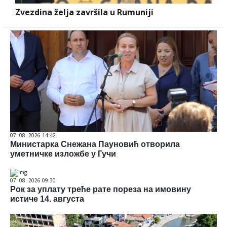
Zvezdina želja završila u Rumuniji
07. 08. 2026 14:42
Министарка Снежана Пауновић отворила
уметничке изложбе у Гучи
07. 08. 2026 09:30
Рок за уплату треће рате пореза на имовину
истиче 14. августа