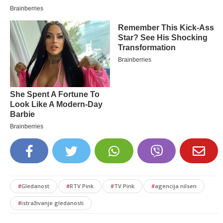
#
Gledanost
#
RTV Pink
#
TV Pink
#
agencija nilsen
#
istraživanje gledanosti