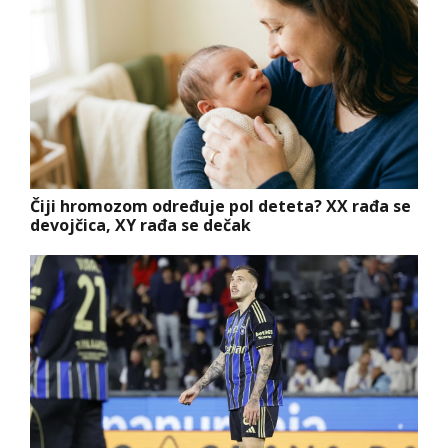
Čiji hromozom određuje pol deteta? XX rađa se
devojčica, XY rađa se dečak