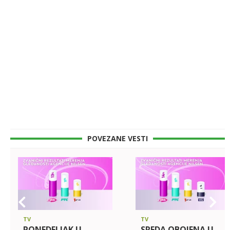
POVEZANE VESTI
TV
TV
PONEDELJAK U
SREDA OBOJENA U