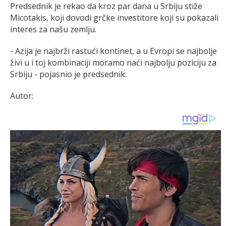
Predsednik je rekao da kroz par dana u Srbiju stiže
Micotakis, koji dovodi grčke investitore koji su pokazali
interes za našu zemlju.
- Azija je najbrži rastući kontinet, a u Evropi se najbolje
živi u i toj kombinaciji moramo naći najbolju poziciju za
Srbiju - pojasnio je predsednik.
Autor: