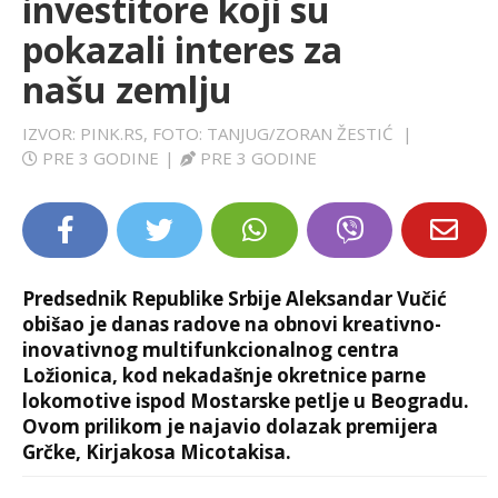
investitore koji su
LIFESTYLE
pokazali interes za
našu zemlju
EXTRA
IZVOR: PINK.RS, FOTO: TANJUG/ZORAN ŽESTIĆ
|
PRE 3 GODINE
|
PRE 3 GODINE
Predsednik Republike Srbije Aleksandar Vučić
obišao je danas radove na obnovi kreativno-
inovativnog multifunkcionalnog centra
Ložionica, kod nekadašnje okretnice parne
lokomotive ispod Mostarske petlje u Beogradu.
Ovom prilikom je najavio dolazak premijera
Grčke, Kirjakosa Micotakisa.