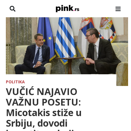
NASLOVNA
VESTI
ZADRUGA
SHOWBIZ
HRONIKA
POLITIKA
VUČIĆ NAJAVIO
FARMERI
VAŽNU POSETU:
Micotakis stiže u
TV
Srbiju, dovodi
SPORT