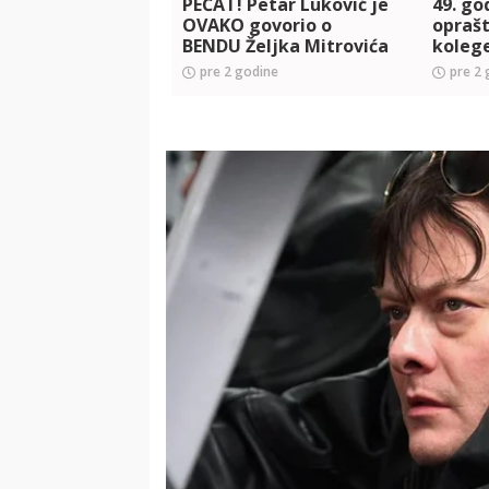
PEČAT! Petar Luković je
49. god
OVAKO govorio o
oprašt
BENDU Željka Mitrovića
kolege
'The Monx'!
pesme 
pre 2 godine
pre 2 
da kro