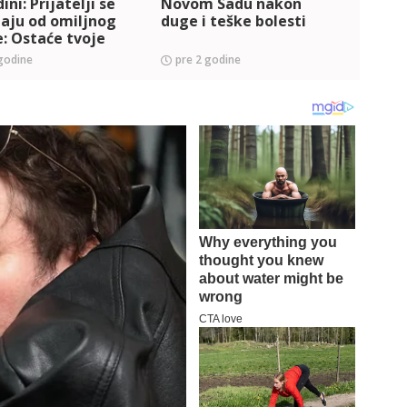
ini: Prijatelji se
Novom Sadu nakon
PART
aju od omiljnog
duge i teške bolesti
opra
: Ostaće tvoje
legen
i tvoji tekstovi
godine
pre 2 godine
pre 
z njih ulepša