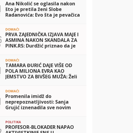
Ana Nikolić se oglasila nakon
1
što je pretila ženi Slobe
t
Radanovića: Evo šta je pevačica
imala da poruči! (FOTO)
DOMAĆI
PRVA ZAJEDNIČKA IZJAVA MAJE I
6
ASMINA NAKON SKANDALA ZA
n
PINK.RS: Durdžić priznao da je
on za sve kriv, pa se pohvalio
novim telefonom,
DOMAĆI
Marinkovićeva op
TAMARA ĐURIĆ DAJE VIŠE OD
1
POLA MILIONA EVRA KAO
t
JEMSTVO ZA BIVŠEG MUŽA: Želi
da se brani sa slobode, a ovo su
svi detalji!
DOMAĆI
Promenila imidž do
1
neprepoznatljivosti: Sanja
t
Grujić iznenadila sve novim
izdanjem, procvetala nakon
raskida sa Markom! (FOTO)
POLITIKA
PROFESOR-BLOKADER NAPAO
2
AKTIVISTKINJE SNS U