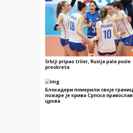
Srbiji pripao triler, Rusija pala posle
preokreta
Блокадери померили своје границ
пожаре је крива Српска правосла
црква