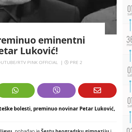
0
sa
eminuo eminentni
3
mi
Petar Luković!
YOUTUBE/RTV PINK OFFICIAL
|
PRE 2
0
sa
0
sa
 teške bolesti, preminuo novinar Petar Luković,
0
ljevu,
pohađao je
Šestu beogradsku gimnaziju
i