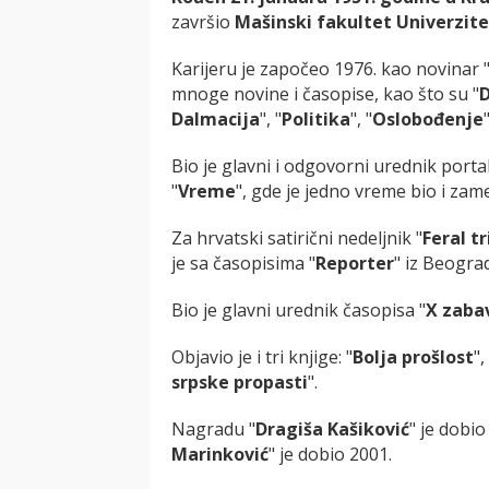
završio
Mašinski fakultet Univerzit
Karijeru je započeo 1976. kao novinar 
mnoge novine i časopise, kao što su "
Dalmacija
", "
Politika
", "
Oslobođenje
"
Bio je glavni i odgovorni urednik portal
"
Vreme
", gde je jedno vreme bio i zame
Za hrvatski satirični nedeljnik "
Feral t
je sa časopisima "
Reporter
" iz Beograd
Bio je glavni urednik časopisa "
X zaba
Objavio je i tri knjige: "
Bolja prošlost
",
srpske propasti
".
Nagradu "
Dragiša Kašiković
" je dobi
Marinković
" je dobio 2001.