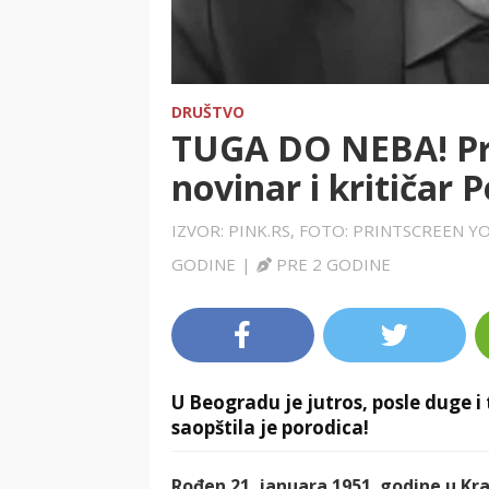
DRUŠTVO
TUGA DO NEBA! Pr
novinar i kritičar 
IZVOR: PINK.RS, FOTO: PRINTSCREEN 
GODINE
|
PRE 2 GODINE
U Beogradu je jutros, posle duge i
saopštila je porodica!
Rođen 21. januara 1951. godine u Kra