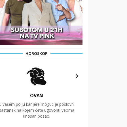
HOROSKOP
OVAN
U vašem polju karijere moguć je poslovni
Putovanja i čitav niz
sastanak na kojem ćete ugovoriti veoma
glavnu temu ovog 
unosan posao.
temelje dugoro