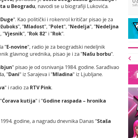
sat
eta u Beogradu
, navodi se u biografiji Lukovića.
"
Duge
". Kao politički i rokenrol kritičar pisao je za
Džuboks
", "
Mladost
", "
Polet
", "
Nedelja
", "
Nedeljna
, "
Vjesnik
", "
Rok 82
" i "
Rok
".
a "
E-novine
", radio je za beogradski nedeljnik
nik glavnog urednika, pisao je i za "
Našu borbu
".
ribjun
" pisao je od osnivanja 1984. godine. Sarađivao
a, "
Dani
" iz Sarajeva i "
Mladina
" iz Ljubljane.
va
" i radio za
RTV Pink
.
 "
Ćorava kutija
" i "
Godine raspada – hronika
o 1994. godine, a nagradu dnevnika Danas "
Staša