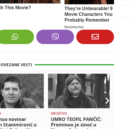
POVEZANE VESTI
O
DRUŠTVO
KOŠAR
nuo novinar
UMRO TEOFIL PANČIĆ:
TUGA
 Stanimirović u
Preminuo je sinoć u
ZVAN