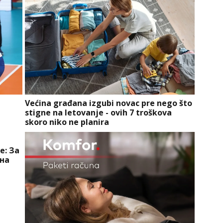
Većina građana izgubi novac pre nego što
stigne na letovanje - ovih 7 troškova
skoro niko ne planira
е: За
вна