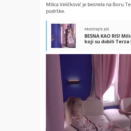
Milica Veličković je besnela na Boru T
podrške.
pročitajte još
BESNA KAO RIS! Mil
koji su dobili Terza