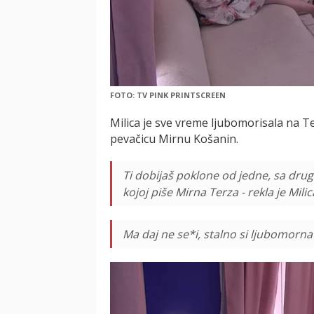
FOTO: TV PINK PRINTSCREEN
Milica je sve vreme ljubomorisala na T
pevačicu Mirnu Košanin.
Ti dobijaš poklone od jedne, sa dru
kojoj piše Mirna Terza - rekla je Milic
Ma daj ne se*i, stalno si ljubomorna