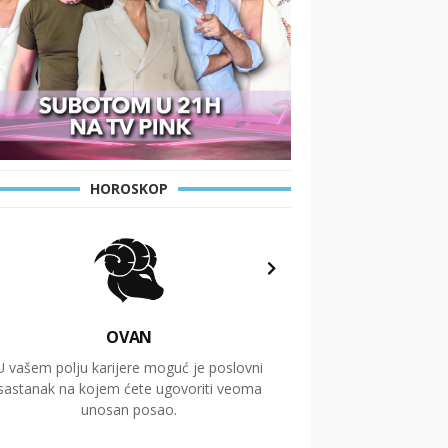
HOROSKOP
OVAN
U vašem polju karijere moguć je poslovni
Putovanja i čitav niz
sastanak na kojem ćete ugovoriti veoma
glavnu temu ovog 
unosan posao.
temelje dugoro