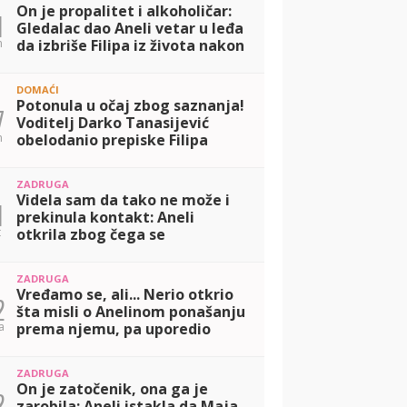
On je propalitet i alkoholičar:
1
Gledalac dao Aneli vetar u leđa
n
da izbriše Filipa iz života nakon
sazanja da se dopisivao sa
Jovanom Cvijanović! (VIDE
DOMAĆI
Potonula u očaj zbog saznanja!
7
Voditelj Darko Tanasijević
n
obelodanio prepiske Filipa
Đukića i Jovane Cvijanović,
Aneli pustila suzu, pa smogla
ZADRUGA
snage d
Videla sam da tako ne može i
1
prekinula kontakt: Aneli
t
otkrila zbog čega se
distancirala od Filipa, pa
otkrila koje saznanje je nju
ZADRUGA
najviše povredilo!
Vređamo se, ali... Nerio otkrio
2
šta misli o Anelinom ponašanju
a
prema njemu, pa uporedio
Ahmiće i Durdžiće! (VIDEO)
ZADRUGA
On je zatočenik, ona ga je
2
zarobila: Aneli istakla da Maja