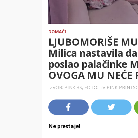
DOMAĆI
LJUBOMORIŠE MU 
Milica nastavila da
poslao palačinke 
OVOGA MU NEĆE PR
IZVOR: PINK.RS, FOTO: TV PINK PRINT
Ne prestaje!