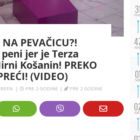
3
mi
NA PEVAČICU?!
4
mi
 peni jer je Terza
Mirni Košanin! PREKO
0
EĆI! (VIDEO)
sa
SCREEN
|
PRE 2 GODINE
|
PRE 2 GODINE
0
sat
0