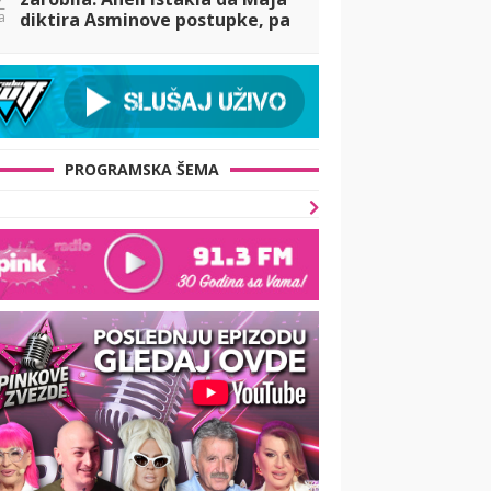
a
diktira Asminove postupke, pa
iznela tvrdju da su ga se
prijatelji odrekli! (VIDEO)
PROGRAMSKA ŠEMA