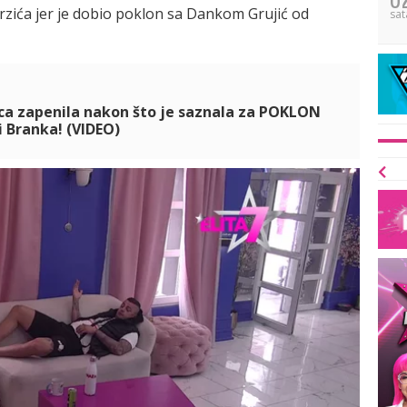
erzića jer je dobio poklon sa Dankom Grujić od
sat
ica zapenila nakon što je saznala za POKLON
 i Branka! (VIDEO)