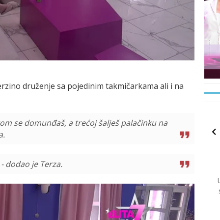
erzino druženje sa pojedinim takmičarkama ali i na
gom se domunđaš, a trećoj šalješ palačinku na
a.
 - dodao je Terza.