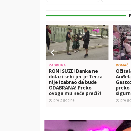
ZADRUGA
DOMAĆI
RONI SUZE! Danka ne
Očital
dolazi sebi jer je Terza
Anđel
nije izabrao da bude
Gastoz
ODABRANA! Preko
preko
ovoga mu neće preći?!
sigurn
(VIDEO)
(VIDEO
pre 2 godine
pre g