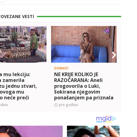
POVEZANE VESTI
DOMAĆI
ZADRU
a mu lekciju:
NE KRIJE KOLIKO JE
Dopis
a zamerila
RAZOČARANA: Aneli
drug
u jednu stvari,
progovorila o Luki,
sahra
 ovoga mu
šokirana njegovim
vređa
o neće preći
ponašanjem pa priznala
svak
)
da mu preko druženja
poko
odinu
pre godinu
pre 
sa Enom neće preći
(VIDEO)