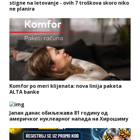
stigne na letovanje - ovih 7 troškova skoro niko
ne planira
Komfor po meri klijenata: nova linija paketa
ALTA banke
Јапан данас обиљежава 81 годину од
америчког нуклеарног напада на Хирошиму