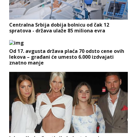
Centralna Srbija dobija bolnicu od čak 12
spratova - država ulaže 85 miliona evra
Od 17. avgusta država plaća 70 odsto cene ovih
lekova – građani će umesto 6.000 izdvajati
znatno manje