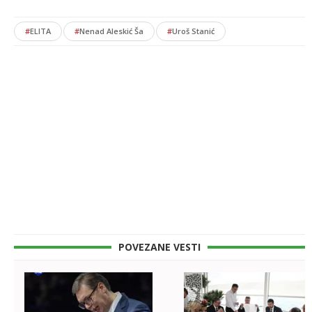
#
ELITA
#
Nenad Aleskić Ša
#
Uroš Stanić
POVEZANE VESTI