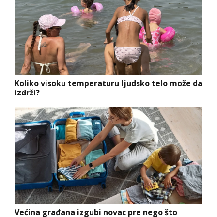
Koliko visoku temperaturu ljudsko telo može da
izdrži?
Većina građana izgubi novac pre nego što