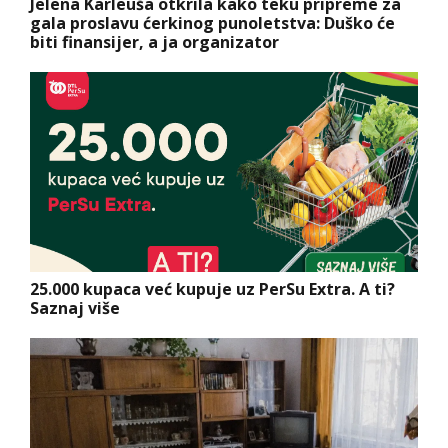
Jelena Karleuša otkrila kako teku pripreme za
gala proslavu ćerkinog punoletstva: Duško će
biti finansijer, a ja organizator
25.000 kupaca već kupuje uz PerSu Extra. A ti?
Saznaj više