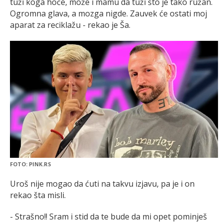
tuži koga hoće, može i mamu da tuži što je tako ružan.
Ogromna glava, a mozga nigde. Zauvek će ostati moj
aparat za reciklažu - rekao je Ša.
FOTO: PINK.RS
Uroš nije mogao da ćuti na takvu izjavu, pa je i on
rekao šta misli.
- Strašno!! Sram i stid da te bude da mi opet pominješ