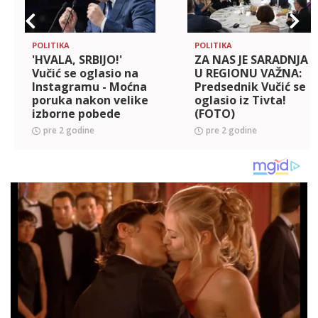
POLITIKA
POLITIKA
'HVALA, SRBIJO!'
ZA NAS JE SARADNJA
Vučić se oglasio na
U REGIONU VAŽNA:
Instagramu - Moćna
Predsednik Vučić se
poruka nakon velike
oglasio iz Tivta!
izborne pobede
(FOTO)
(FOTO)
pre 2 godine
pre 2 godine