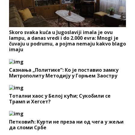
Skoro svaka kuća u Jugoslaviji imala je ovu
lampu, a danas vredi i do 2.000 evra: Mnogi je
čuvaju u podrumu, a pojma nemaju kakvo blago
imaju
Сазнања „Политике”: Ко је поставио замку
Митрополиту Методију у Горњем Заостру
Тотални хаос у Белој кући; Сукобили се
Трамп и Хегсет?
Петковић: Курти не преза ни од чега у жељи
да сломи Србе