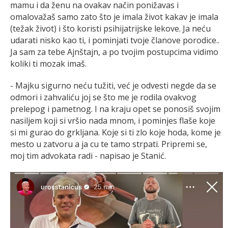
mamu i da ženu na ovakav način ponižavas i
omalovažaš samo zato što je imala život kakav je imala
(težak život) i što koristi psihijatrijske lekove. Ja neću
udarati nisko kao ti, i pominjati tvoje članove porodice..
Ja sam za tebe Ajnštajn, a po tvojim postupcima vidimo
koliki ti mozak imaš.
- Majku sigurno neću tužiti, već je odvesti negde da se
odmori i zahvaliću joj se što me je rodila ovakvog
prelepog i pametnog. I na kraju opet se ponosiš svojim
nasiljem koji si vršio nada mnom, i pominjes flaše koje
si mi gurao do grkljana. Koje si ti zlo koje hoda, kome je
mesto u zatvoru a ja cu te tamo strpati. Pripremi se,
moj tim advokata radi - napisao je Stanić.