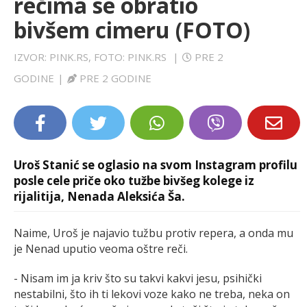
rečima se obratio
LIFESTYLE
bivšem cimeru (FOTO)
EXTRA
IZVOR: PINK.RS, FOTO: PINK.RS
|
PRE 2
GODINE
|
PRE 2 GODINE
Uroš Stanić se oglasio na svom Instagram profilu
posle cele priče oko tužbe bivšeg kolege iz
rijalitija, Nenada Aleksića Ša.
Naime, Uroš je najavio tužbu protiv repera, a onda mu
je Nenad uputio veoma oštre reči.
- Nisam im ja kriv što su takvi kakvi jesu, psihički
nestabilni, što ih ti lekovi voze kako ne treba, neka on