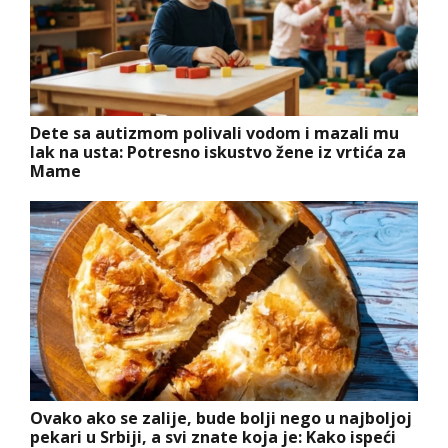
Dete sa autizmom polivali vodom i mazali mu
lak na usta: Potresno iskustvo žene iz vrtića za
Mame
Ovako ako se zalije, bude bolji nego u najboljoj
pekari u Srbiji, a svi znate koja je: Kako ispeći