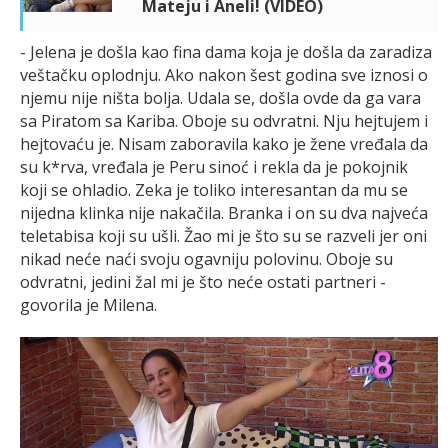
Mateju i Aneli! (VIDEO)
- Jelena je došla kao fina dama koja je došla da zaradiza
veštačku oplodnju. Ako nakon šest godina sve iznosi o
njemu nije ništa bolja. Udala se, došla ovde da ga vara
sa Piratom sa Kariba. Oboje su odvratni. Nju hejtujem i
hejtovaću je. Nisam zaboravila kako je žene vređala da
su k*rva, vređala je Peru sinoć i rekla da je pokojnik
koji se ohladio. Zeka je toliko interesantan da mu se
nijedna klinka nije nakačila. Branka i on su dva najveća
teletabisa koji su ušli. Žao mi je što su se razveli jer oni
nikad neće naći svoju ogavniju polovinu. Oboje su
odvratni, jedini žal mi je što neće ostati partneri -
govorila je Milena.