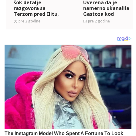
šok detalje
Uverena da je
razgovora sa
namerno ukanalila
Terzom pred Elitu,
Gastoza kod
pa brutalno urnisala
Anđele! (VIDEO)
pre 2 godine
pre 2 godine
Sofiju! (VIDEO)