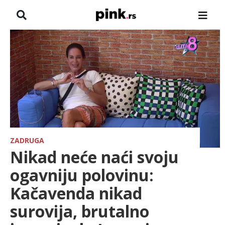
NASLOVNA
VESTI
ZADRUGA
SHOWBIZ
HRONIKA
ZADRUGA
Nikad neće naći svoju
FARMERI
ogavniju polovinu:
Kačavenda nikad
TV
surovija, brutalno
SPORT