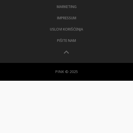
MARKETING
IMPRESSUM
USLOVI KORIŠĆENJA
PIŠITE NAM
PINK © 2025