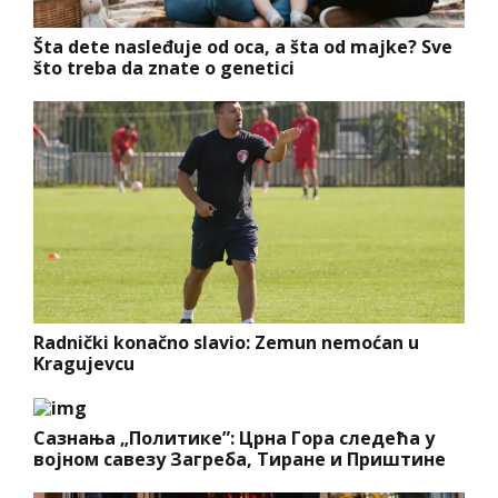
Šta dete nasleđuje od oca, a šta od majke? Sve
što treba da znate o genetici
Radnički konačno slavio: Zemun nemoćan u
Kragujevcu
Сазнања „Политике”: Црна Гора следећа у
војном савезу Загреба, Тиране и Приштине