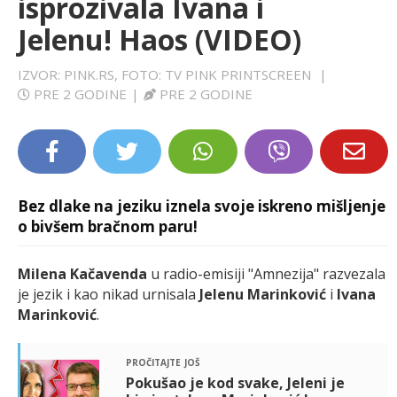
isprozivala Ivana i
LIFESTYLE
Jelenu! Haos (VIDEO)
EXTRA
IZVOR: PINK.RS, FOTO: TV PINK PRINTSCREEN
|
PRE 2 GODINE
|
PRE 2 GODINE
Bez dlake na jeziku iznela svoje iskreno mišljenje
o bivšem bračnom paru!
Milena Kačavenda
u radio-emisiji "Amnezija" razvezala
je jezik i kao nikad urnisala
Jelenu Marinković
i
Ivana
Marinković
.
pročitajte još
Pokušao je kod svake, Jeleni je