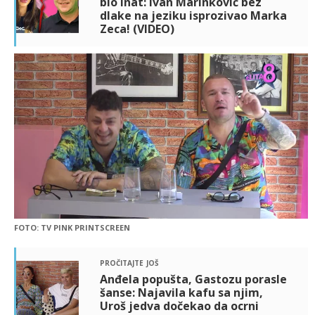
bio inat: Ivan Marinković bez
dlake na jeziku isprozivao Marka
Zeca! (VIDEO)
FOTO: TV PINK PRINTSCREEN
pročitajte još
Anđela popušta, Gastozu porasle
šanse: Najavila kafu sa njim,
Uroš jedva dočekao da ocrni