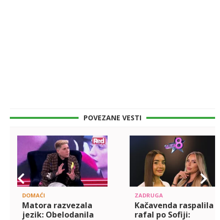
POVEZANE VESTI
DOMAĆI
ZADRUGA
Matora razvezala
Kačavenda raspalila
jezik: Obelodanila
rafal po Sofiji: