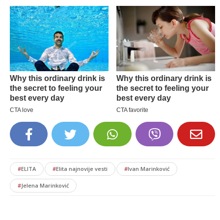
#
ELITA
#
Elita najnovije vesti
#
Ivan Marinković
#
Jelena Marinković