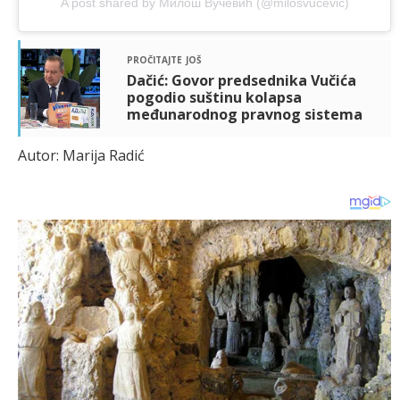
A post shared by Милош Вучевић (@milosvucevic)
pročitajte još
Dačić: Govor predsednika Vučića
pogodio suštinu kolapsa
međunarodnog pravnog sistema
Autor: Marija Radić