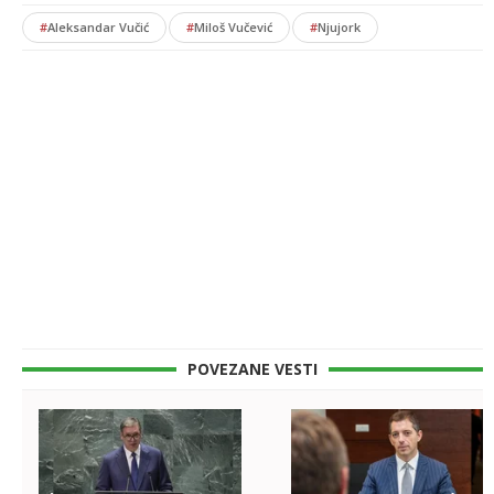
#
Aleksandar Vučić
#
Miloš Vučević
#
Njujork
POVEZANE VESTI