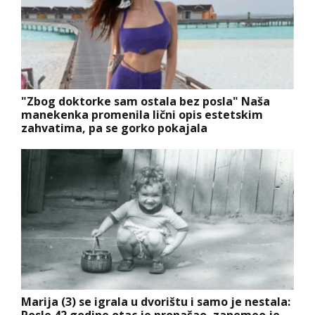
"Zbog doktorke sam ostala bez posla" Naša
manekenka promenila lični opis estetskim
zahvatima, pa se gorko pokajala
Marija (3) se igrala u dvorištu i samo je nestala:
Posle 42 godine otac je pronašao, zanemeo je