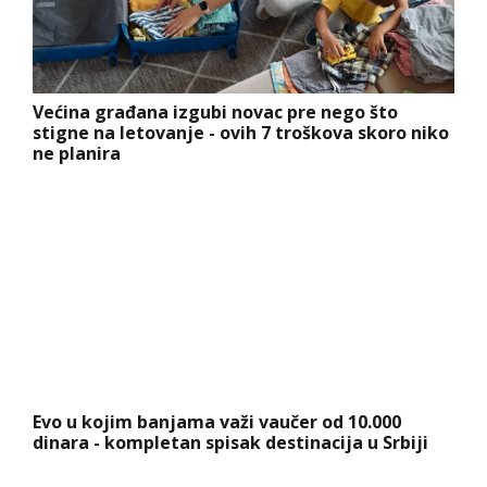
Većina građana izgubi novac pre nego što
stigne na letovanje - ovih 7 troškova skoro niko
ne planira
Evo u kojim banjama važi vaučer od 10.000
dinara - kompletan spisak destinacija u Srbiji