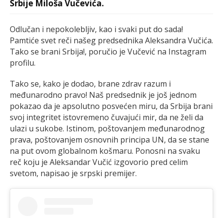
Srbije Miloša Vučevića.
Odlučan i nepokolebljiv, kao i svaki put do sada!
Pamtiće svet reči našeg predsednika Aleksandra Vučića.
Tako se brani Srbija!, poručio je Vučević na Instagram
profilu.
Tako se, kako je dodao, brane zdrav razum i
međunarodno pravo! Naš predsednik je još jednom
pokazao da je apsolutno posvećen miru, da Srbija brani
svoj integritet istovremeno čuvajući mir, da ne želi da
ulazi u sukobe. Istinom, poštovanjem međunarodnog
prava, poštovanjem osnovnih principa UN, da se stane
na put ovom globalnom košmaru. Ponosni na svaku
reč koju je Aleksandar Vučić izgovorio pred celim
svetom, napisao je srpski premijer.