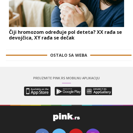
Čiji hromozom određuje pol deteta? XX rađa se
devojčica, XY rađa se dečak
OSTALO SA WEBA
PREUZMITE PINK.RS MOBILNU APLIKACIJU