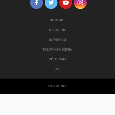
KONTAKT
MARKETING
IMPRESSUM
USLOVI KORIŠĆENJA
PIŠITE NAM
PINK © 2025