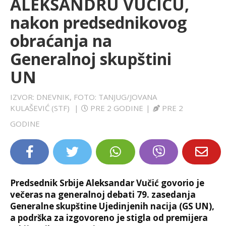
ALEKSANDRU VUČIĆU,
LIFESTYLE
nakon predsednikovog
obraćanja na
EXTRA
Generalnoj skupštini
UN
IZVOR: DNEVNIK, FOTO: TANJUG/JOVANA
KULAŠEVIĆ (STF)
|
PRE 2 GODINE
|
PRE 2
GODINE
Predsednik Srbije Aleksandar Vučić govorio je
večeras na generalnoj debati 79. zasedanja
Generalne skupštine Ujedinjenih nacija (GS UN),
a podrška za izgovoreno je stigla od premijera