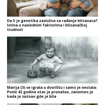
Da li je genetika zaslužna za rađanje blizanaca?
Istina o naslednim faktorima i blizanačkoj
trudnoći
Marija (3) se igrala u dvorištu i samo je nestala:
Posle 42 godine otac je pronašao, zanemeo je
kada je saznao gde je bila