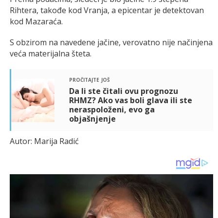
Rihtera, takođe kod Vranja, a epicentar je detektovan
kod Mazaraća.
S obzirom na navedene jačine, verovatno nije načinjena
veća materijalna šteta.
pročitajte još
Da li ste čitali ovu prognozu
RHMZ? Ako vas boli glava ili ste
neraspoloženi, evo ga
objašnjenje
Autor: Marija Radić