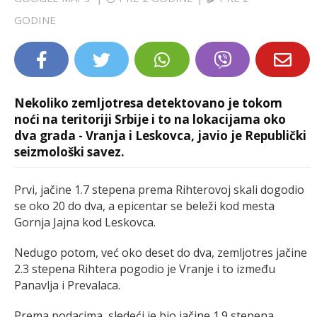
LIFESTYLE
GODINE
EXTRA
Nekoliko zemljotresa detektovano je tokom
noći na teritoriji Srbije i to na lokacijama oko
dva grada - Vranja i Leskovca, javio je Republički
seizmološki savez.
Prvi, jačine 1.7 stepena prema Rihterovoj skali dogodio
se oko 20 do dva, a epicentar se beleži kod mesta
Gornja Jajna kod Leskovca.
Nedugo potom, već oko deset do dva, zemljotres jačine
2.3 stepena Rihtera pogodio je Vranje i to između
Panavlja i Prevalaca.
Prema podacima, sledeći je bio jačine 1.9 stepena