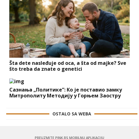
Šta dete nasleđuje od oca, a šta od majke? Sve
što treba da znate o genetici
Сазнања „Политике”: Ко је поставио замку
Митрополиту Методију у Горњем Заостру
OSTALO SA WEBA
PREUZMITE PINK.RS MOBILNU APLIKACIJU