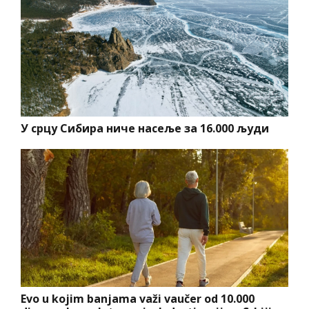
У срцу Сибира ниче насеље за 16.000 људи
Evo u kojim banjama važi vaučer od 10.000