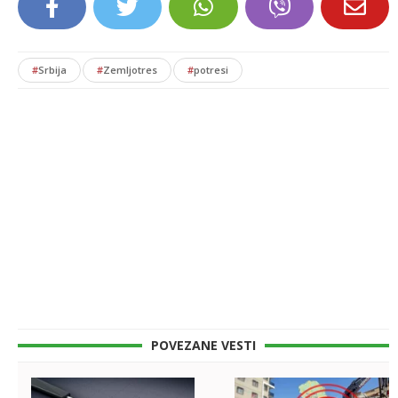
#
Srbija
#
Zemljotres
#
potresi
POVEZANE VESTI