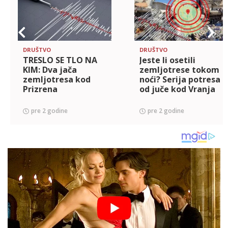
DRUŠTVO
DRUŠTVO
TRESLO SE TLO NA
Jeste li osetili
KIM: Dva jača
zemljotrese tokom
zemljotresa kod
noći? Serija potresa
Prizrena
od juče kod Vranja
pre 2 godine
pre 2 godine