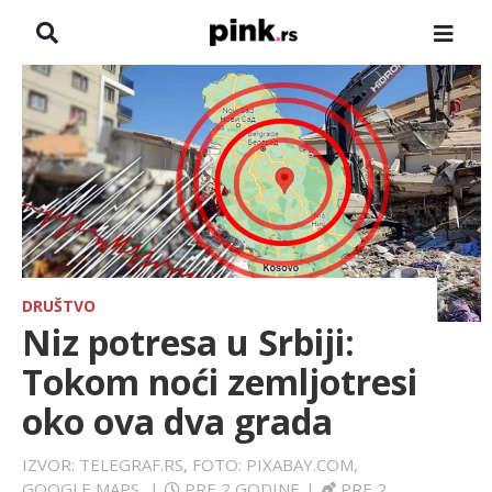
NASLOVNA
VESTI
ZADRUGA
SHOWBIZ
HRONIKA
DRUŠTVO
Niz potresa u Srbiji:
FARMERI
Tokom noći zemljotresi
oko ova dva grada
TV
IZVOR: TELEGRAF.RS, FOTO: PIXABAY.COM,
SPORT
GOOGLE MAPS
|
PRE 2 GODINE
|
PRE 2