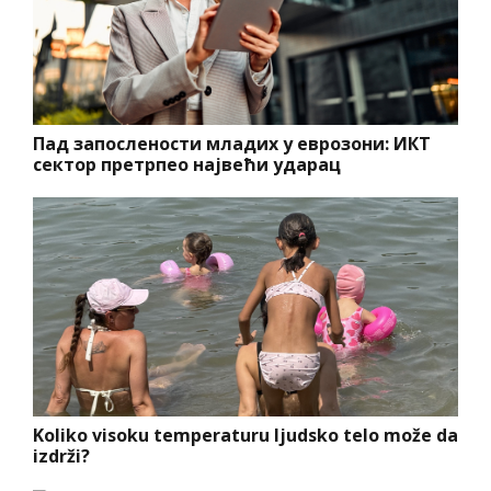
Пад запослености младих у еврозони: ИКТ
сектор претрпео највећи ударац
Koliko visoku temperaturu ljudsko telo može da
izdrži?