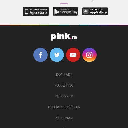
KONTAKT
MARKETING
IMPRESSUM
USLOVI KORIŠĆENJA
PIŠITE NAM