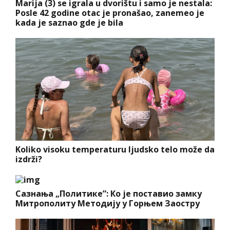
Marija (3) se igrala u dvorištu i samo je nestala:
Posle 42 godine otac je pronašao, zanemeo je
kada je saznao gde je bila
Koliko visoku temperaturu ljudsko telo može da
izdrži?
Сазнања „Политике”: Ко је поставио замку
Митрополиту Методију у Горњем Заостру