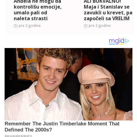
Anđela ne mogu da
ALI BUKVALNO!
kontrolišu emocije,
Maja i Stanislav se
umalo pali od
zavukli u krevet, pa
naleta strasti
započeli sa VRELIM
(VIDEO)
initmnim dodirima!
pre 2 godine
pre 2 godine
(VIDEO 18+)