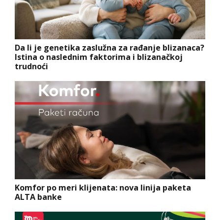
Da li je genetika zaslužna za rađanje blizanaca?
Istina o naslednim faktorima i blizanačkoj
trudnoći
Komfor po meri klijenata: nova linija paketa
ALTA banke