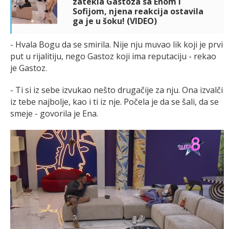
zatekla Gastoza sa Enom i
Sofijom, njena reakcija ostavila
ga je u šoku! (VIDEO)
- Hvala Bogu da se smirila. Nije nju muvao lik koji je prvi
put u rijalitiju, nego Gastoz koji ima reputaciju - rekao
je Gastoz.
- Ti si iz sebe izvukao nešto drugačije za nju. Ona izvalči
iz tebe najbolje, kao i ti iz nje. Počela je da se šali, da se
smeje - govorila je Ena.