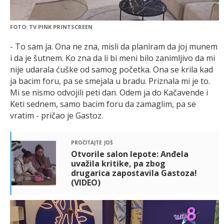
FOTO: TV PINK PRINTSCREEN
- To sam ja. Ona ne zna, misli da planiram da joj munem
i da je šutnem. Ko zna da li bi meni bilo zanimljivo da mi
nije udarala ćuške od samog početka. Ona se krila kad
ja bacim foru, pa se smejala u bradu. Priznala mi je to.
Mi se nismo odvojili peti dan. Odem ja do Kačavende i
Keti sednem, samo bacim foru da zamaglim, pa se
vratim - pričao je Gastoz.
pročitajte još
Otvorile salon lepote: Anđela
uvažila kritike, pa zbog
drugarica zapostavila Gastoza!
(VIDEO)