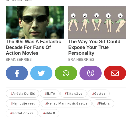
#
Anđela Đuričić
#
ELITA
#
Elita uživo
#
Gastoz
#
Najnovije vesti
#
Nenad Marinković Gastoz
#
Pink.rs
#
Portal Pink.rs
#
elita 8