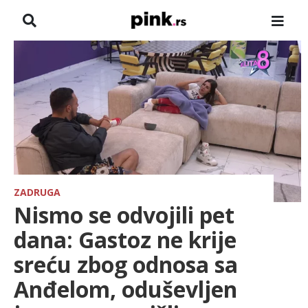
NASLOVNA
VESTI
ZADRUGA
SHOWBIZ
HRONIKA
ZADRUGA
Nismo se odvojili pet
FARMERI
dana: Gastoz ne krije
sreću zbog odnosa sa
TV
Anđelom, oduševljen
SPORT