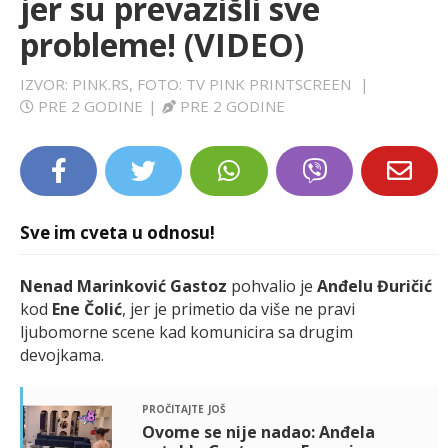
jer su prevazišli sve
LIFESTYLE
probleme! (VIDEO)
EXTRA
IZVOR: PINK.RS, FOTO: TV PINK PRINTSCREEN
|
PRE 2 GODINE
|
PRE 2 GODINE
Sve im cveta u odnosu!
Nenad Marinković Gastoz
pohvalio je
Anđelu Đuričić
kod
Ene Čolić
, jer je primetio da više ne pravi
ljubomorne scene kad komunicira sa drugim
devojkama.
pročitajte još
Ovome se nije nadao: Anđela