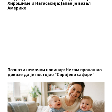
Хирошиме и Нагасакија: Јапан је вазал
Америке
Познати немачки новинар: Нисам пронашао
доказе да је постојао "Сарајево сафари"