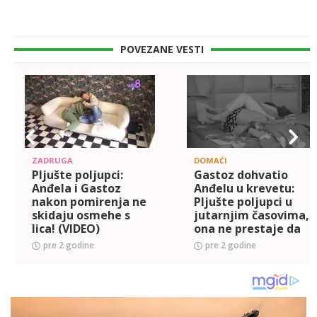
POVEZANE VESTI
ZADRUGA
DOMAĆI
Pljušte poljupci:
Gastoz dohvatio
Anđela i Gastoz
Anđelu u krevetu:
nakon pomirenja ne
Pljušte poljupci u
skidaju osmehe s
jutarnjim časovima,
lica! (VIDEO)
ona ne prestaje da
ga obasipa
pre 2 godine
pre 2 godine
nežnostima! (VIDEO)