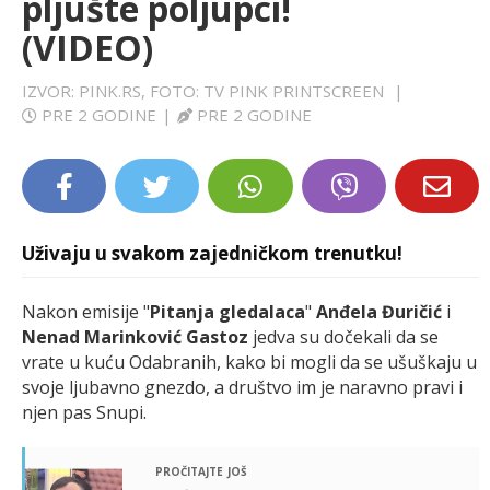
pljušte poljupci!
LIFESTYLE
(VIDEO)
EXTRA
IZVOR: PINK.RS, FOTO: TV PINK PRINTSCREEN
|
PRE 2 GODINE
|
PRE 2 GODINE
Uživaju u svakom zajedničkom trenutku!
Nakon emisije "
Pitanja gledalaca
"
Anđela Đuričić
i
Nenad Marinković Gastoz
jedva su dočekali da se
vrate u kuću Odabranih, kako bi mogli da se ušuškaju u
svoje ljubavno gnezdo, a društvo im je naravno pravi i
njen pas Snupi.
pročitajte još