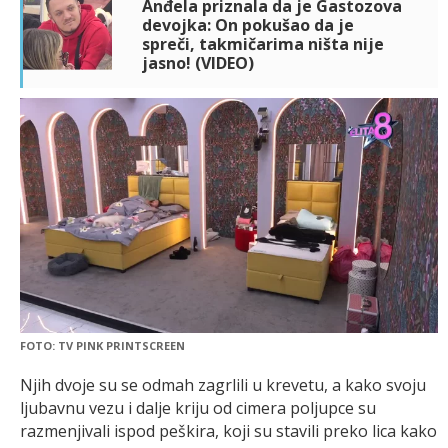
Anđela priznala da je Gastozova
devojka: On pokušao da je
spreči, takmičarima ništa nije
jasno! (VIDEO)
FOTO: TV PINK PRINTSCREEN
Njih dvoje su se odmah zagrlili u krevetu, a kako svoju
ljubavnu vezu i dalje kriju od cimera poljupce su
razmenjivali ispod peškira, koji su stavili preko lica kako