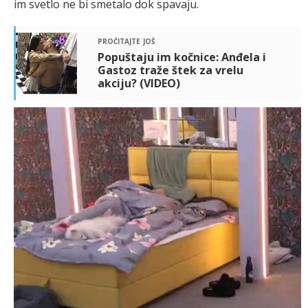
im svetlo ne bi smetalo dok spavaju.
pročitajte još
Popuštaju im kočnice: Anđela i
Gastoz traže štek za vrelu
akciju? (VIDEO)