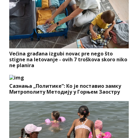
Većina građana izgubi novac pre nego što
stigne na letovanje - ovih 7 troškova skoro niko
ne planira
Сазнања „Политике”: Ко је поставио замку
Митрополиту Методију у Горњем Заостру