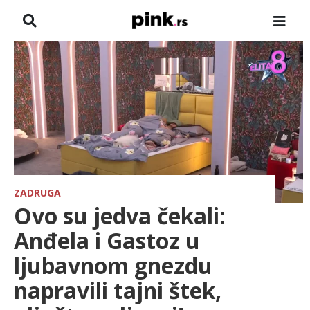
NASLOVNA
VESTI
ZADRUGA
SHOWBIZ
HRONIKA
ZADRUGA
Ovo su jedva čekali:
FARMERI
Anđela i Gastoz u
ljubavnom gnezdu
TV
napravili tajni štek,
SPORT