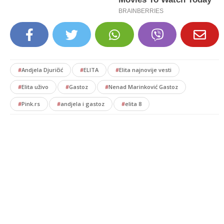
#
Andjela Djuričić
#
ELITA
#
Elita najnovije vesti
#
Elita uživo
#
Gastoz
#
Nenad Marinković Gastoz
#
Pink.rs
#
andjela i gastoz
#
elita 8