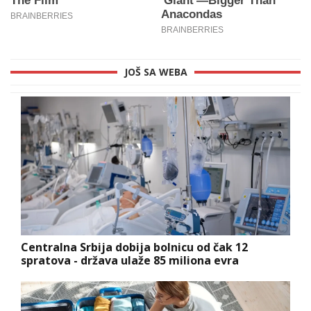
JOŠ SA WEBA
Centralna Srbija dobija bolnicu od čak 12
spratova - država ulaže 85 miliona evra