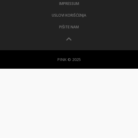
IMPRESSUM
USLOVI KORIŠĆENJA
PIŠITE NAM
PINK © 2025