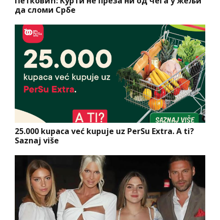
Петковић: Курти не преза ни од чега у жељи
да сломи Србе
25.000 kupaca već kupuje uz PerSu Extra. A ti?
Saznaj više