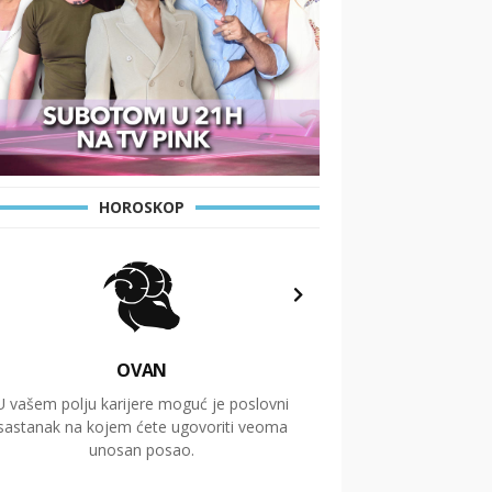
HOROSKOP
OVAN
U vašem polju karijere moguć je poslovni
Putovanja i čitav niz
sastanak na kojem ćete ugovoriti veoma
glavnu temu ovog 
unosan posao.
temelje dugoro