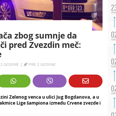
2
mi
0
ača zbog sumnje da
sat
uči pred Zvezdin meč:
e
0
 2 GODINE
|
PRE 2 GODINE
sat
0
sat
izini Zelenog venca u ulici Jug Bogdanova, a u
akmice Lige šampiona između Crvene zvezde i
0