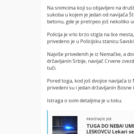
Na snimcima koji su objavljeni na druš
sukoba u kojem je jedan od navijača Štut
betonu, gde je pretrpeo još nekoliko u
Policija je vrlo brzo stigla na lice mesta
privedeno je u Policijsku stanicu Savsk
Najviše privedenih je iz Nemačke, a do
državljanin Srbije, navijač Crvene zvez
tuči.
Pored toga, kod još dvojice navijača i
privedeni su i jedan državljanin Bosne 
Istraga o svim detaljima je u toku.
pročitajte još
TUGA DO NEBA! UMRO
LESKOVCU Lekari se 