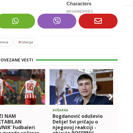
kmica
#
rotacija
POVEZANE VESTI
KOŠARKA
FUDBA
ZI NAM
Bogdanović oduševio
Tim 
KTABILAN
Delije! Svi pričaju o
Štutg
NIK' Fudbaleri
njegovoj reakciji -
dobio
e zvezde večeras
objavio POSEBNU
Silas