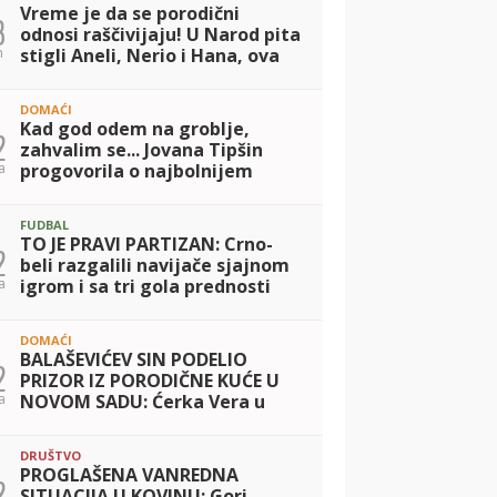
Vreme je da se porodični
3
odnosi raščivijaju! U Narod pita
n
stigli Aneli, Nerio i Hana, ova
noć OBEĆAVA!
DOMAĆI
Kad god odem na groblje,
2
zahvalim se... Jovana Tipšin
a
progovorila o najbolnijem
trenutku u životu: Tu traumu
želim da izbrišem
FUDBAL
TO JE PRAVI PARTIZAN: Crno-
2
beli razgalili navijače sjajnom
a
igrom i sa tri gola prednosti
idu u Kazahstan
DOMAĆI
BALAŠEVIĆEV SIN PODELIO
2
PRIZOR IZ PORODIČNE KUĆE U
a
NOVOM SADU: Ćerka Vera u
kostimu sirene oduševila sve
(FOTO)
DRUŠTVO
PROGLAŠENA VANREDNA
2
SITUACIJA U KOVINU: Gori