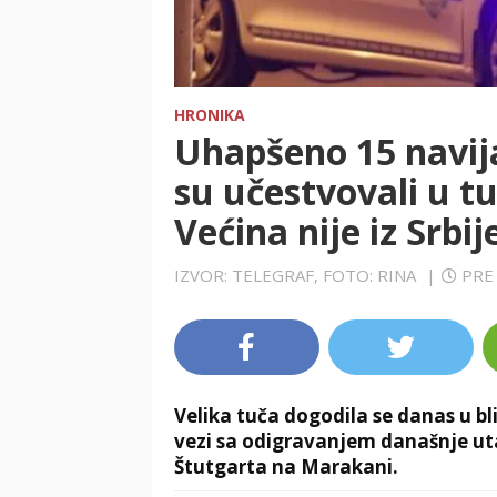
HRONIKA
Uhapšeno 15 navij
su učestvovali u t
Većina nije iz Srbij
IZVOR: TELEGRAF, FOTO: RINA
|
PRE
Velika tuča dogodila se danas u bl
vezi sa odigravanjem današnje ut
Štutgarta na Marakani.