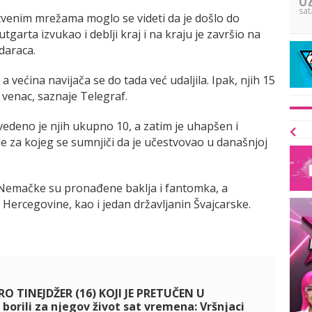
sat
tvenim mrežama moglo se videti da je došlo do
garta izvukao i deblji kraj i na kraju je završio na
daraca.
, a većina navijača se do tada već udaljila. Ipak, njih 15
i venac, saznaje Telegraf.
vedeno je njih ukupno 10, a zatim je uhapšen i
de za kojeg se sumnjiči da je učestvovao u današnjoj
z Nemačke su pronađene baklja i fantomka, a
i Hercegovine, kao i jedan državljanin Švajcarske.
 TINEJDŽER (16) KOJI JE PRETUČEN U
borili za njegov život sat vremena: Vršnjaci