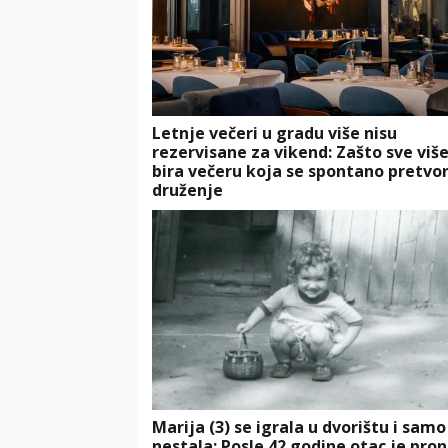
Letnje večeri u gradu više nisu
rezervisane za vikend: Zašto sve više
bira večeru koja se spontano pretvor
druženje
Marija (3) se igrala u dvorištu i samo
nestala: Posle 42 godine otac je pro