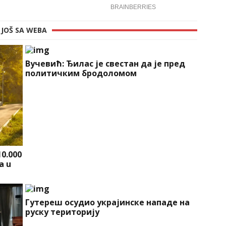
JOŠ SA WEBA
Вучевић: Ђилас је свестан да је пред
политичким бродоломом
10.000
a u
Гутереш осудио украјинске нападе на
руску територију