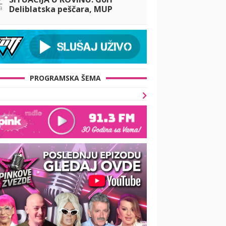
a
Deliblatska peščara, MUP
poslao helikoptere i sve
raspoložive snage u borbu sa
vatrenom stihijom
PROGRAMSKA ŠEMA