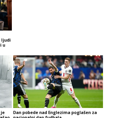
 ljudi
i u
 je
Dan pobede nad Englezima poglašen za
našao,
nacionalni dan fudbala