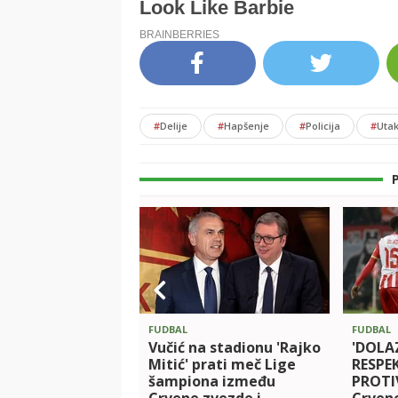
#
Delije
#
Hapšenje
#
Policija
#
Uta
FUDBAL
FUDBAL
Vučić na stadionu 'Rajko
'DOLA
Mitić' prati meč Lige
RESPE
šampiona između
PROTIV
Crvene zvezde i
Crven