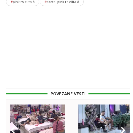
#
pink.rs elita 8
#
portal pink rs elita 8
POVEZANE VESTI