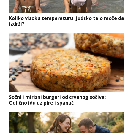
Koliko visoku temperaturu ljudsko telo može da
izdrži?
Sočni i mirisni burgeri od crvenog sočiva:
Odlično idu uz pire i spanać