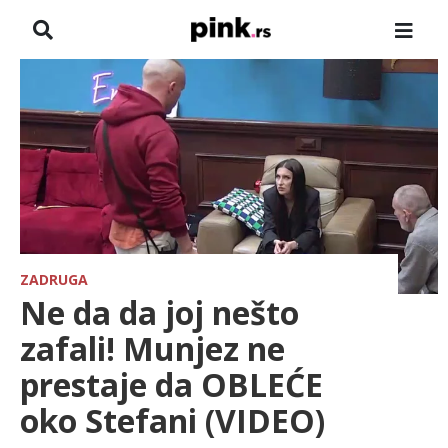
NASLOVNA
VESTI
ZADRUGA
SHOWBIZ
HRONIKA
ZADRUGA
Ne da da joj nešto
FARMERI
zafali! Munjez ne
prestaje da OBLEĆE
TV
oko Stefani (VIDEO)
SPORT