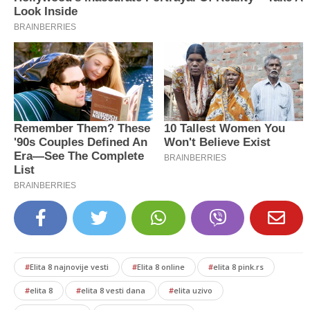
#
Elita 8 najnovije vesti
#
Elita 8 online
#
elita 8 pink.rs
#
elita 8
#
elita 8 vesti dana
#
elita uzivo