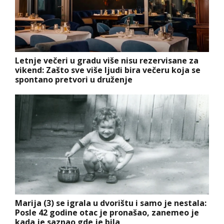
Letnje večeri u gradu više nisu rezervisane za
vikend: Zašto sve više ljudi bira večeru koja se
spontano pretvori u druženje
Marija (3) se igrala u dvorištu i samo je nestala:
Posle 42 godine otac je pronašao, zanemeo je
kada je saznao gde je bila