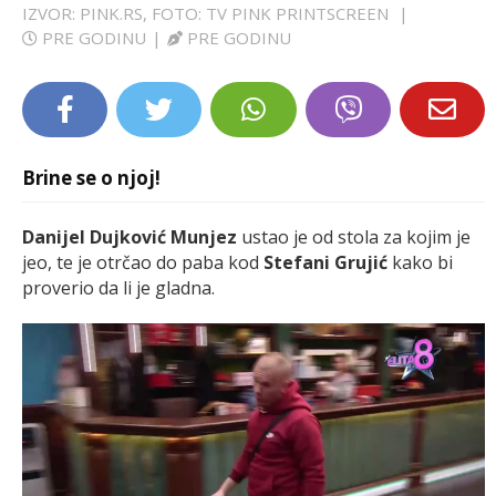
IZVOR: PINK.RS, FOTO: TV PINK PRINTSCREEN
|
LIFESTYLE
PRE GODINU
|
PRE GODINU
EXTRA
Brine se o njoj!
Danijel Dujković Munjez
ustao je od stola za kojim je
jeo, te je otrčao do paba kod
Stefani Grujić
kako bi
proverio da li je gladna.