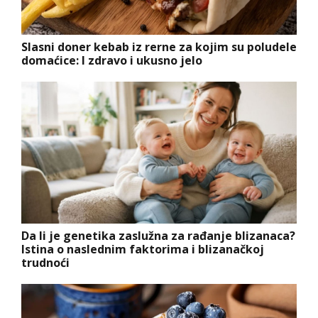
Slasni doner kebab iz rerne za kojim su poludele
domaćice: I zdravo i ukusno jelo
Da li je genetika zaslužna za rađanje blizanaca?
Istina o naslednim faktorima i blizanačkoj
trudnoći