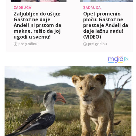
ZADRUGA
ZADRUGA
Zaljubljen do ušiju:
Opet promenio
Gastoz ne daje
ploču: Gastoz ne
Anđeli ni prstom da
prestaje Anđeli da
makne, rešio da joj
daje lažnu nadu!
ugodi u svemu!
(VIDEO)
(VIDEO)
pre godinu
pre godinu