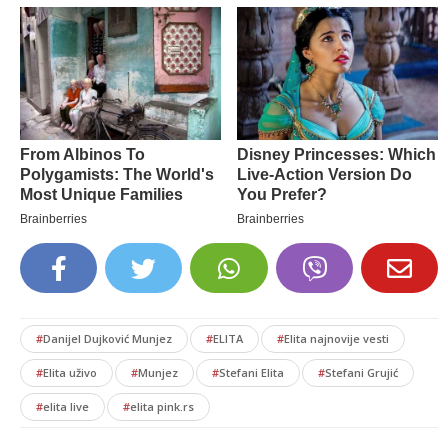
#
Danijel Dujković Munjez
#
ELITA
#
Elita najnovije vesti
#
Elita uživo
#
Munjez
#
Stefani Elita
#
Stefani Grujić
#
elita live
#
elita pink.rs