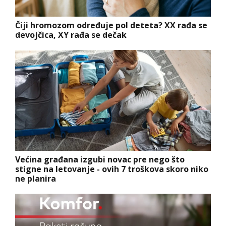
Čiji hromozom određuje pol deteta? XX rađa se
devojčica, XY rađa se dečak
Većina građana izgubi novac pre nego što
stigne na letovanje - ovih 7 troškova skoro niko
ne planira