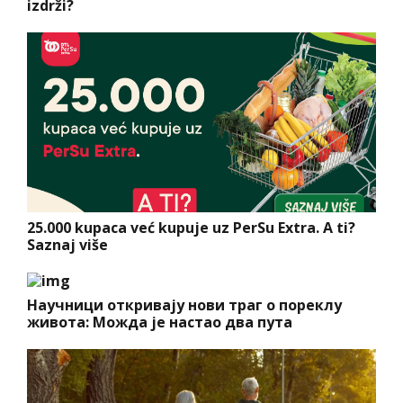
izdrži?
25.000 kupaca već kupuje uz PerSu Extra. A ti?
Saznaj više
Научници откривају нови траг о пореклу
живота: Можда је настао два пута