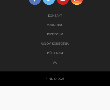
KONTAKT
MARKETING
IMPRESSUM
USLOVI KORIŠĆENJA
PIŠITE NAM
PINK © 2025