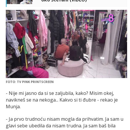
FOTO: TV PINK PRINTSCREEN
- Nije mi jasno da si se zaljubila, kako? Misim okej,
navikneš se na nekoga... Kakvo si ti đubre - rekao je
Munja.
- Ja prvo trudnoću nisam mogla da prihvatim. Ja sam u
glavi sebe ubedila da nisam trudna. Ja sam baš bila