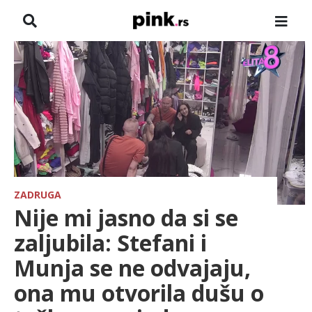
NASLOVNA
VESTI
ZADRUGA
SHOWBIZ
HRONIKA
ZADRUGA
Nije mi jasno da si se
FARMERI
zaljubila: Stefani i
Munja se ne odvajaju,
TV
ona mu otvorila dušu o
SPORT