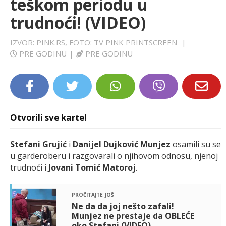
teškom periodu u
LIFESTYLE
trudnoći! (VIDEO)
EXTRA
IZVOR: PINK.RS, FOTO: TV PINK PRINTSCREEN
|
PRE GODINU
|
PRE GODINU
Otvorili sve karte!
Stefani Grujić
i
Danijel Dujković Munjez
osamili su se
u garderoberu i razgovarali o njihovom odnosu, njenoj
trudnoći i
Jovani Tomić Matoroj
.
pročitajte još
Ne da da joj nešto zafali!
Munjez ne prestaje da OBLEĆE
oko Stefani (VIDEO)