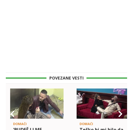
POVEZANE VESTI
DOMAĆI
DOMAĆI
'BUDEŠ LI ME
Teško bi mi bilo da