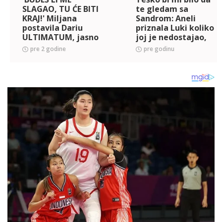
SLAGAO, TU ĆE BITI
te gledam sa
KRAJ!' Miljana
Sandrom: Aneli
postavila Dariu
priznala Luki koliko
ULTIMATUM, jasno
joj je nedostajao,
mu predočila
otkrila šta je koči
pre 2 godine
pre godinu
pravila u njihovoj
da se POMIRI sa
vezi, on prihvatio
njim! (VIDEO)
sve, pa priznao da