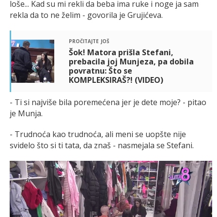
loše... Kad su mi rekli da beba ima ruke i noge ja sam
rekla da to ne želim - govorila je Grujićeva.
pročitajte još
Šok! Matora prišla Stefani,
prebacila joj Munjeza, pa dobila
povratnu: Što se
KOMPLEKSIRAŠ?! (VIDEO)
- Ti si najviše bila poremećena jer je dete moje? - pitao
je Munja.
- Trudnoća kao trudnoća, ali meni se uopšte nije
svidelo što si ti tata, da znaš - nasmejala se Stefani.