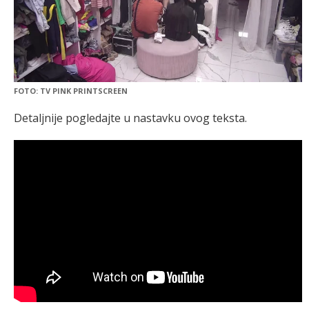
FOTO: TV PINK PRINTSCREEN
Detaljnije pogledajte u nastavku ovog teksta.