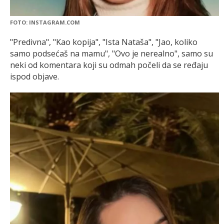
FOTO: INSTAGRAM.COM
"Predivna", "Kao kopija", "Ista Nataša", "Jao, koliko
samo podsećaš na mamu", "Ovo je nerealno", samo su
neki od komentara koji su odmah počeli da se ređaju
ispod objave.