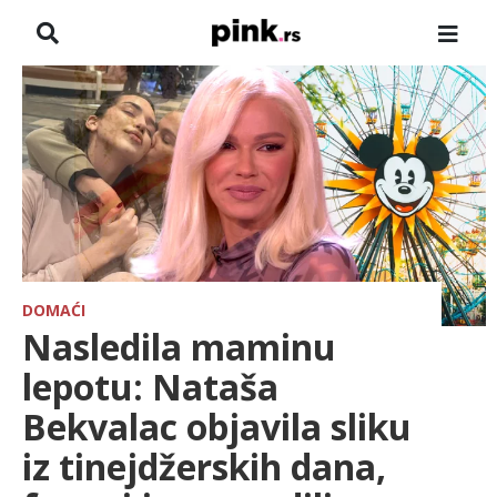
NASLOVNA
VESTI
ZADRUGA
SHOWBIZ
HRONIKA
DOMAĆI
Nasledila maminu
FARMERI
lepotu: Nataša
Bekvalac objavila sliku
TV
iz tinejdžerskih dana,
SPORT