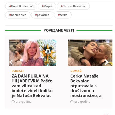
#
Hana Ikodinović
#
Majka
#
Nataša Bekvalac
#
naslednica
#
pevačica
#
ćerka
POVEZANE VESTI
DOMAĆI
DOMAĆI
ZA DAN PUKLA NA
Ćerka Nataše
HILJADE EVRA! Pašće
Bekvalac
vam vilica kad
otputovala s
budete videli koliko
društvom u
je Nataša Bekvalac
inostranstvo, a
iskeširala novca za
onda su slike
pre godinu
pre godinu
ćerkin rođendan:
završile na
Diznilend, elitni rest
mrežama: Pevačica
hitno reagovala čim