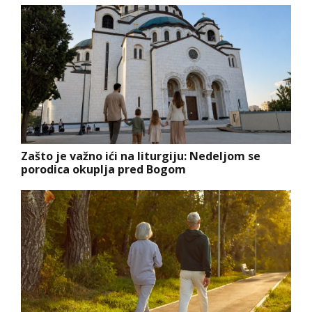
Zašto je važno ići na liturgiju: Nedeljom se
porodica okuplja pred Bogom