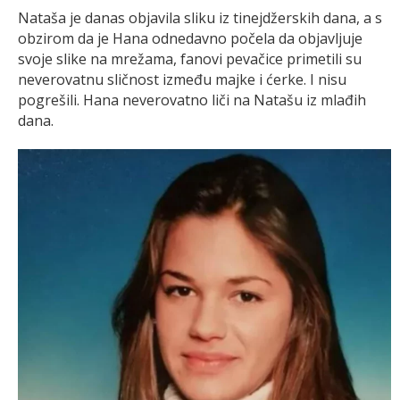
Nataša je danas objavila sliku iz tinejdžerskih dana, a s
obzirom da je Hana odnedavno počela da objavljuje
svoje slike na mrežama, fanovi pevačice primetili su
neverovatnu sličnost između majke i ćerke. I nisu
pogrešili. Hana neverovatno liči na Natašu iz mlađih
dana.