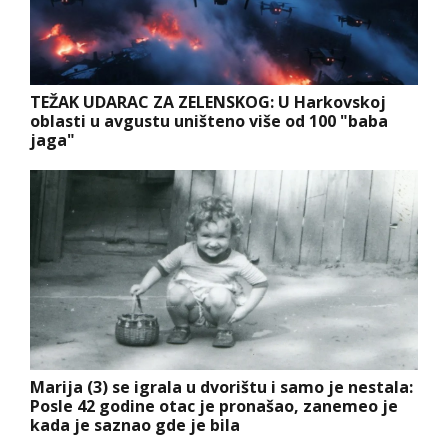
TEŽAK UDARAC ZA ZELENSKOG: U Harkovskoj
oblasti u avgustu uništeno više od 100 "baba
jaga"
Marija (3) se igrala u dvorištu i samo je nestala:
Posle 42 godine otac je pronašao, zanemeo je
kada je saznao gde je bila