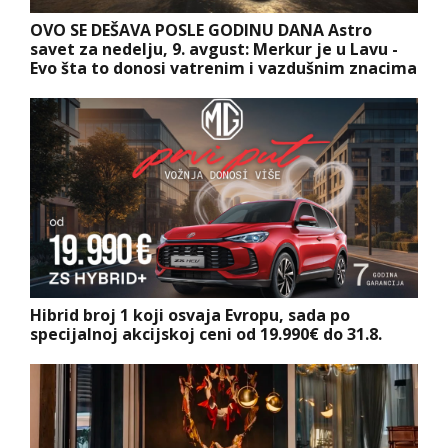
OVO SE DEŠAVA POSLE GODINU DANA Astro
savet za nedelju, 9. avgust: Merkur je u Lavu -
Evo šta to donosi vatrenim i vazdušnim znacima
Hibrid broj 1 koji osvaja Evropu, sada po
specijalnoj akcijskoj ceni od 19.990€ do 31.8.