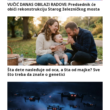
VUČIĆ DANAS OBILAZI RADOVE: Predsednik će
obići rekonstrukciju Starog železničkog mosta
Šta dete nasleđuje od oca, a šta od majke? Sve
što treba da znate o genetici