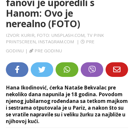
fanovi je uporedili s
LIFESTYLE
Hanom: Ovo je
nerealno (FOTO)
EXTRA
IZVOR: KURIR, FOTO: UNSPLASH.COM, TV PINK
PRINTSCREEN, INSTAGRAM.COM
|
PRE
GODINU
|
PRE GODINU
Hana Ikodinović, ćerka Nataše Bekvalac pre
nekoliko dana napunila je 18 godina. Povodom
njenog jubilarnog rođendana sa tetkom majkom
i sestrama otputovala je u Pariz, a nakon što su
se vratile napravile su i veliku žurku za najbliže u
njihovoj kući.