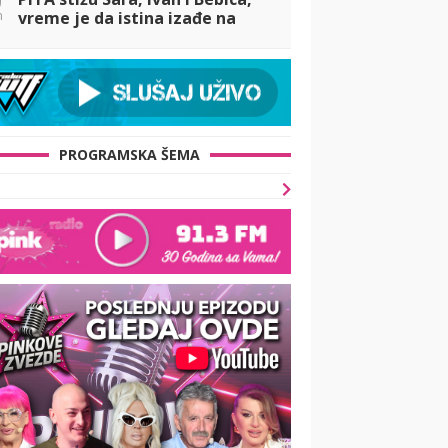
n
vreme je da istina izađe na
videlo
PROGRAMSKA ŠEMA