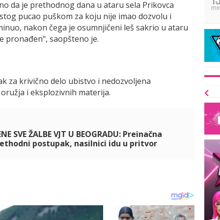
eno da je prethodnog dana u ataru sela Prikovca
mi
 istog pucao puškom za koju nije imao dozvolu i
minuo, nakon čega je osumnjičeni leš sakrio u ataru
če pronađen", saopšteno je.
.
k za krivično delo ubistvo i nedozvoljena
oružja i eksplozivnih materija.
NE SVE ŽALBE VJT U BEOGRADU: Preinačna
ethodni postupak, nasilnici idu u pritvor