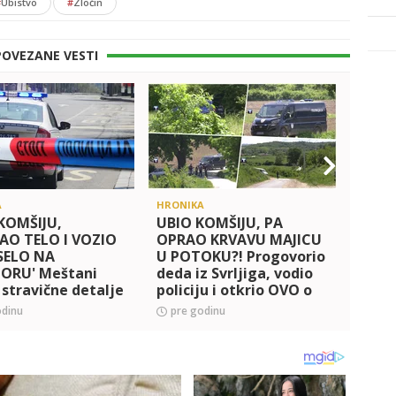
#
Ubistvo
#
Zločin
POVEZANE VESTI
A
HRONIKA
HRONI
 KOMŠIJU,
UBIO KOMŠIJU, PA
Užas
O TELO I VOZIO
OPRAO KRVAVU MAJICU
napa
SELO NA
U POTOKU?! Progovorio
ORU' Meštani
deda iz Svrljiga, vodio
i stravične detalje
policiju i otkrio OVO o
a kod Svrljiga:
zločinu
odinu
pre godinu
pre 
 smo da je nešto u
u!