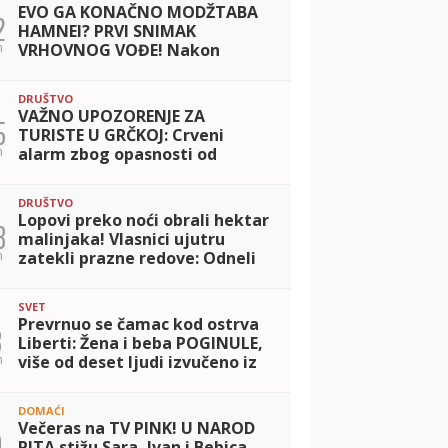
EVO GA KONAČNO MODŽTABA
2
HAMNEI? PRVI SNIMAK
n
VRHOVNOG VOĐE! Nakon
tvrdnje iz Izraela da je u
'izuzetno teškom stanju' Iran
DRUŠTVO
objavio ovaj klip (VIDEO)
VAŽNO UPOZORENJE ZA
5
TURISTE U GRČKOJ: Crveni
n
alarm zbog opasnosti od
požara u popularnim
regionima
DRUŠTVO
Lopovi preko noći obrali hektar
8
malinjaka! Vlasnici ujutru
n
zatekli prazne redove: Odneli
najbolje plodove
SVET
Prevrnuo se čamac kod ostrva
8
Liberti: Žena i beba POGINULE,
n
više od deset ljudi izvučeno iz
vode
DOMAĆI
Večeras na TV PINK! U NAROD
9
PITA stižu Sara, Ivan i Bebica,