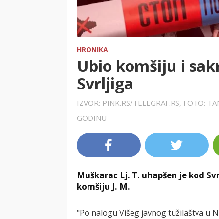
HRONIKA
Ubio komšiju i sakr
Svrljiga
IZVOR: PINK.RS/TELEGRAF.RS, FOTO: TA
GODINU
Muškarac Lj. T. uhapšen je kod Svr
komšiju J. M.
"Po nalogu Višeg javnog tužilaštva u Ni