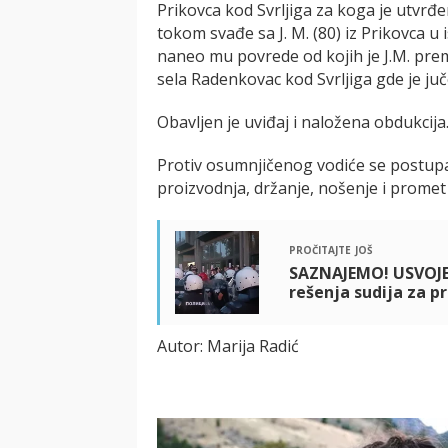
Prikovca kod Svrljiga za koga je utvrđ
tokom svađe sa J. M. (80) iz Prikovca u
naneo mu povrede od kojih je J.M. pre
sela Radenkovac kod Svrljiga gde je ju
Obavljen je uviđaj i naložena obdukcija
Protiv osumnjičenog vodiće se postupa
proizvodnja, držanje, nošenje i promet 
pročitajte još
SAZNAJEMO! USVOJE
rešenja sudija za pr
Autor: Marija Radić