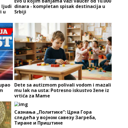
Evo u kojim banjama važi vaučer od 10.000
 ljudi
dinara - kompletan spisak destinacija u
i u
Srbiji
čupao
Dete sa autizmom polivali vodom i mazali
om
mu lak na usta: Potresno iskustvo žene iz
vrtića za Mame
Сазнања „Политике”: Црна Гора
следећа у војном савезу Загреба,
Тиране и Приштине