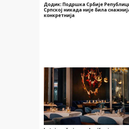
Додик: Подршка Србије Републиц
Српској никада није била снажниј
конкретнија