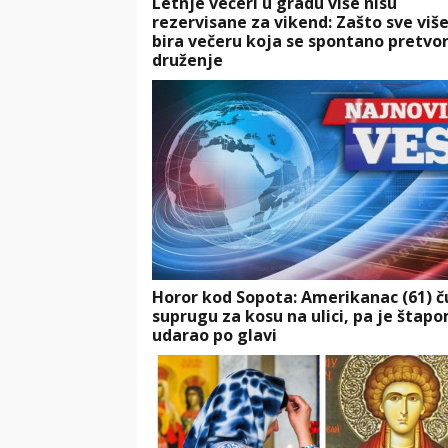
Letnje večeri u gradu više nisu
rezervisane za vikend: Zašto sve više
bira večeru koja se spontano pretvor
druženje
Horor kod Sopota: Amerikanac (61) 
suprugu za kosu na ulici, pa je štap
udarao po glavi