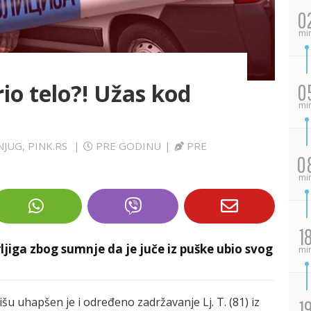
0
mi
io telo?! Užas kod
0
mi
NJUG, PINK.RS
|
PRE GODINU
|
PRE
0
mi
1
ljiga zbog sumnje da je juče iz puške ubio svog
mi
šu uhapšen je i određeno zadržavanje Lj. T. (81) iz
1