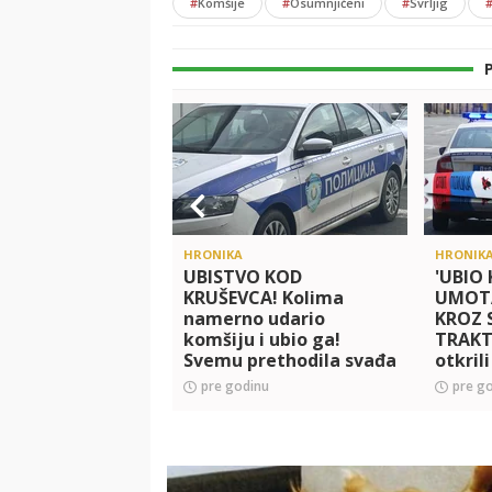
#
Komšije
#
Osumnjičeni
#
Svrljig
HRONIKA
HRONIK
UBISTVO KOD
'UBIO
KRUŠEVCA! Kolima
UMOTA
namerno udario
KROZ 
komšiju i ubio ga!
TRAKT
Svemu prethodila svađa
otkril
zločin
pre godinu
pre g
Videli
najlon