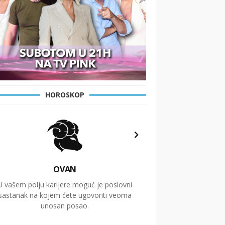
HOROSKOP
OVAN
U vašem polju karijere moguć je poslovni
Putovanja i čitav niz
sastanak na kojem ćete ugovoriti veoma
glavnu temu ovog 
unosan posao.
temelje dugoro