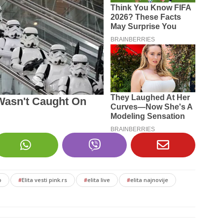
o
#
Elita vesti pink.rs
#
elita live
#
elita najnovije