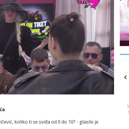
ća
.
ević, koliko ti se sviđa od 0 do 10? - glasilo je