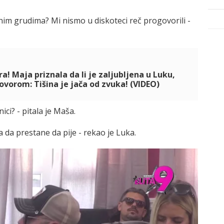
enim grudima? Mi nismo u diskoteci reč progovorili -
a! Maja priznala da li je zaljubljena u Luku,
ovorom: Tišina je jača od zvuka! (VIDEO)
ici? - pitala je Maša.
 da prestane da pije - rekao je Luka.