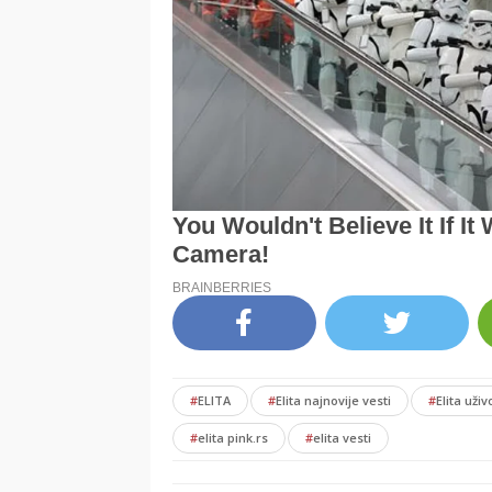
#
ELITA
#
Elita najnovije vesti
#
Elita uživ
#
elita pink.rs
#
elita vesti