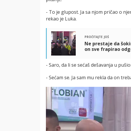
- To je glupost. Ja sa njom pričao o nj
rekao je Luka.
pročitajte još
Ne prestaje da šokir
on sve frapirao odg
- Saro, da li se sećaš dešavanja u pušion
- Sećam se. Ja sam mu rekla da on treba