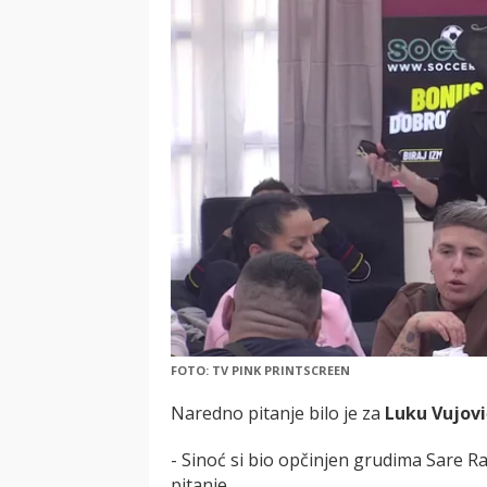
FOTO: TV PINK PRINTSCREEN
Naredno pitanje bilo je za
Luku Vujovi
- Sinoć si bio opčinjen grudima Sare Raič
pitanje.