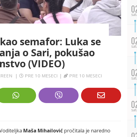
0
sat
 kao semafor: Luka se
0
sat
anja o Sari, pokušao
anstvo (VIDEO)
0
SCREEN
|
PRE 10 MESECI
|
PRE 10 MESECI
sat
0
sat
 Voditeljka
Maša Mihailović
pročitala je naredno
0