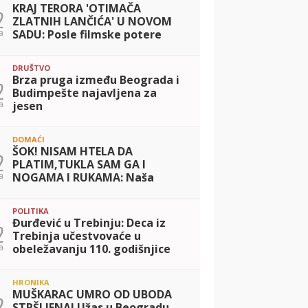
KRAJ TERORA 'OTIMAČA
2
ZLATNIH LANČIĆA' U NOVOM
a
SADU: Posle filmske potere
uhapšen begunac koji je
povredio policajca!
DRUŠTVO
Brza pruga između Beograda i
2
Budimpešte najavljena za
a
jesen
DOMAĆI
ŠOK! NISAM HTELA DA
2
PLATIM,TUKLA SAM GA I
a
NOGAMA I RUKAMA: Naša
pevačica prebila taksistu, sad
prvi put otkrila detalje
POLITIKA
Đurđević u Trebinju: Deca iz
2
Trebinja učestvovaće u
a
obeležavanju 110. godišnjice
iskrcavanja srpske vojske na
Krf
HRONIKA
MUŠKARAC UMRO OD UBODA
2
STRŠLJENA! Užas u Beogradu