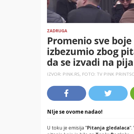
ZADRUGA
Promenio sve boje
izbezumio zbog pit
da se izvadi na pij
IZVOR: PINK.RS, FOTO: TV PINK PRINT
NIje se ovome nadao!
U toku je emisija "
Pitanja gledalaca
".