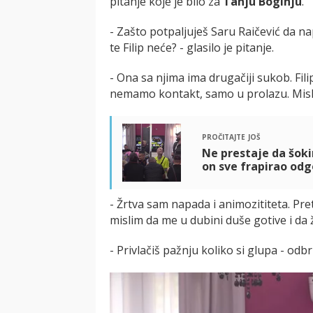
pitanje koje je bilo za
Tanju Boginju
.
- Zašto potpaljuješ Saru Raičević da na
te Filip neće? - glasilo je pitanje.
- Ona sa njima ima drugačiji sukob. Fil
nemamo kontakt, samo u prolazu. Misli
pročitajte još
Ne prestaje da šokir
on sve frapirao odg
- Žrtva sam napada i animozititeta. Pr
mislim da me u dubini duše gotive i da 
- Privlačiš pažnju koliko si glupa - odbr