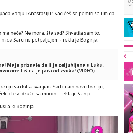
sat
pada Vanju i Anastasiju? Kad ćeš se pomiri sa tim da
ip me neće? Ne mora, šta sad? Shvatila sam to,
m da Saru ne potpaljujem - rekla je Boginja.
a! Maja priznala da li je zaljubljena u Luku,
ovorom: Tišina je jača od zvuka! (VIDEO)
eteruju sa dobacivanjem. Sad imam novu teoriju,
žele da se druže sa mnom - rekla je Vanja.
usila je Boginja.