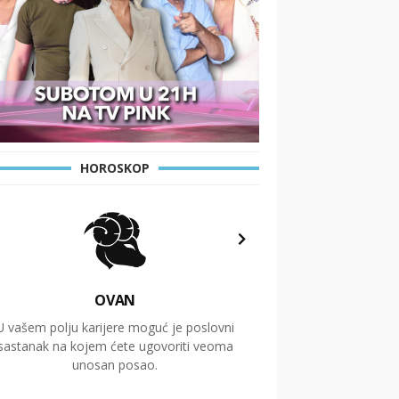
HOROSKOP
OVAN
U vašem polju karijere moguć je poslovni
Putovanja i čitav niz
sastanak na kojem ćete ugovoriti veoma
glavnu temu ovog 
unosan posao.
temelje dugoro