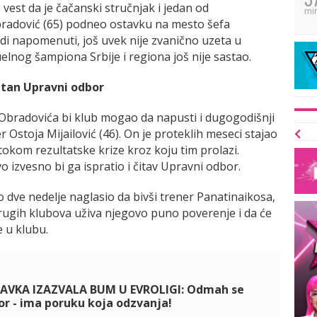
est da je čačanski stručnjak i jedan od
mi
Obradović (65) podneo ostavku na mesto šefa
di napomenuti, još uvek nije zvanično uzeta u
elnog šampiona Srbije i regiona još nije sastao.
etan Upravni odbor
Obradovića bi klub mogao da napusti i dugogodišnji
 Ostoja Mijailović (46). On je proteklih meseci stajao
okom rezultatske krize kroz koju tim prolazi.
o izvesno bi ga ispratio i čitav Upravni odbor.
mo dve nedelje naglasio da bivši trener Panatinaikosa,
ugih klubova uživa njegovo puno poverenje i da će
e u klubu.
VKA IZAZVALA BUM U EVROLIGI: Odmah se
or - ima poruku koja odzvanja!