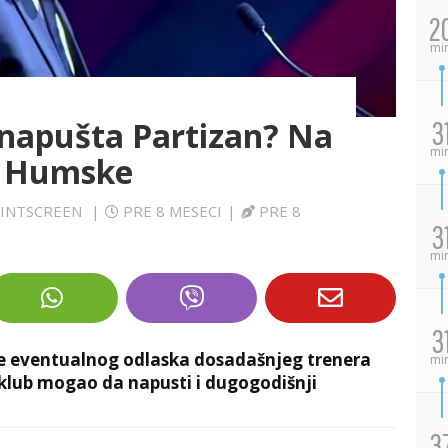
2
mi
ć napušta Partizan? Na
3
mi
z Humske
PRINTSCREEN
|
PRE 8 MESECI
|
PRE 8
3
mi
3
osle eventualnog odlaska dosadašnjeg trenera
mi
 klub mogao da napusti i dugogodišnji
3