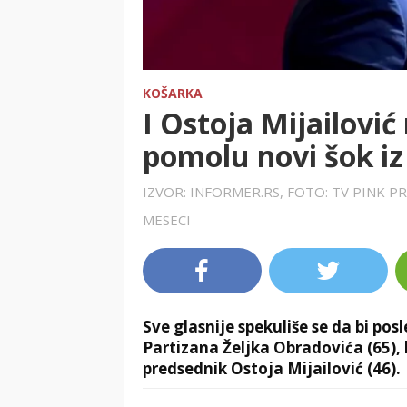
KOŠARKA
I Ostoja Mijailovi
pomolu novi šok i
IZVOR: INFORMER.RS, FOTO: TV PINK 
MESECI
Sve glasnije spekuliše se da bi p
Partizana Željka Obradovića (65),
predsednik Ostoja Mijailović (46).