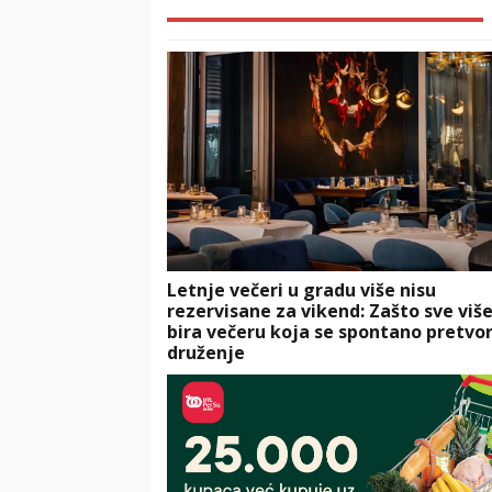
Letnje večeri u gradu više nisu
rezervisane za vikend: Zašto sve više
bira večeru koja se spontano pretvor
druženje