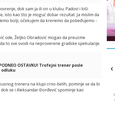
vrenje, dok sam ja ili on u klubu. Padovi i loši
, isto kao što je moguć dobar rezultat. Ja mislim da
demo bolji, očekujem da krenemo da pobeđujemo -
ilović ode, Željko Obradović mogao da preuzme
sada to sve svodi na neproverene gradske spekulacije.
PODNEO OSTAVKU! Trofejni trener posle
o odluku
usnog trenera na klupi crno-belih, pominje se da bi
 dok se i Aleksandar Đorđević spominje kao