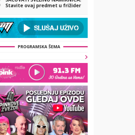
n
Stavite ovaj predmet u frižider
i zaboravite na bacanje hrane
PROGRAMSKA ŠEMA