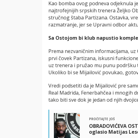
Kao bomba ovog podneva odjeknula je v
najtrofejnijih srpskih trenera Željko 
stručnog štaba Partizana. Ostavka, vre
razmatranje, jer se Upravni odbor aktu
Sa Ostojom bi klub napustio kompl
Prema nezvaničnim informacijama, uz 
prvi čovek Partizana, iskusni funkcioner
uz trenera i pružao mu punu podršku t
Ukoliko bi se Mijailović povukao, gotov
Vredi podsetiti da je Mijailović pre sa
Real Madrida, Fenerbahčea i mnogih dr
tako biti sve dok je jedan od njih dvojic
pročitajte još
OBRADOVIĆEVA OSTA
oglasio Matijas Les