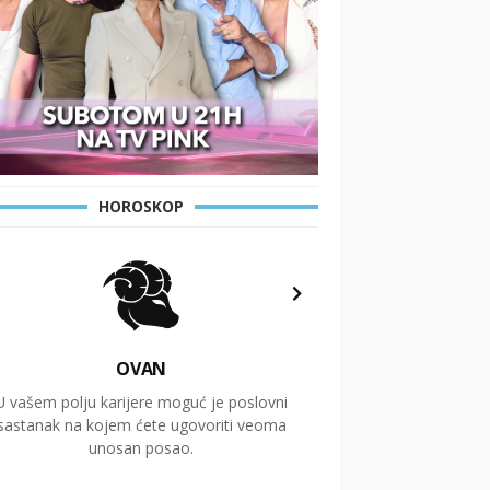
HOROSKOP
OVAN
U vašem polju karijere moguć je poslovni
Putovanja i čitav niz
sastanak na kojem ćete ugovoriti veoma
glavnu temu ovog 
unosan posao.
temelje dugoro