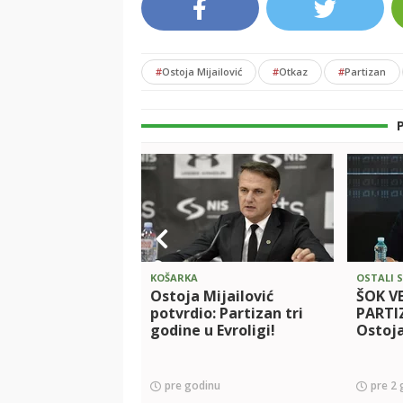
#
Ostoja Mijailović
#
Otkaz
#
Partizan
KOŠARKA
OSTALI 
Ostoja Mijailović
ŠOK VE
potvrdio: Partizan tri
PARTI
godine u Evroligi!
Ostoja
pre godinu
pre 2 