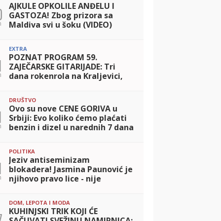
AJKULE OPKOLILE ANĐELU I
0
GASTOZA! Zbog prizora sa
n
Maldiva svi u šoku (VIDEO)
EXTRA
POZNAT PROGRAM 59.
1
ZAJEČARSKE GITARIJADE: Tri
n
dana rokenrola na Kraljevici,
ulaz besplatan!
DRUŠTVO
Ovo su nove CENE GORIVA u
1
Srbiji: Evo koliko ćemo plaćati
n
benzin i dizel u narednih 7 dana
POLITIKA
Jeziv antiseminizam
1
blokadera! Jasmina Paunović je
n
njihovo pravo lice - nije
greškom druga na listi
DOM, LEPOTA I MODA
KUHINJSKI TRIK KOJI ĆE
7
SAČUVATI SVEŽINU NAMIRNICA: