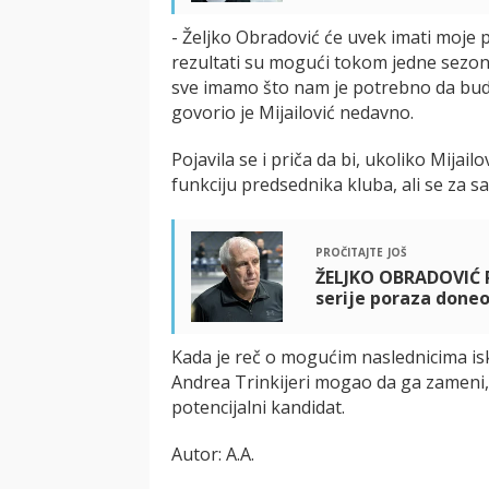
- Željko Obradović će uvek imati moje po
rezultati su mogući tokom jedne sezone
sve imamo što nam je potrebno da bu
govorio je Mijailović nedavno.
Pojavila se i priča da bi, ukoliko Mija
funkciju predsednika kluba, ali se za 
pročitajte još
ŽELJKO OBRADOVIĆ 
serije poraza done
Kada je reč o mogućim naslednicima isk
Andrea Trinkijeri mogao da ga zameni,
potencijalni kandidat.
Autor: A.A.