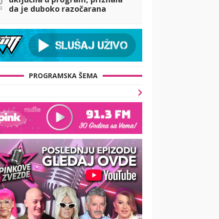
a
da je duboko razočarana
Borom Santanom, pa osetila
njegov prekor na svojoj koži!
(VIDEO)
PROGRAMSKA ŠEMA