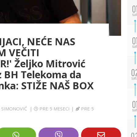
0
sa
JACI, NEĆE NAS
0
sa
M VEČITI
' Željko Mitrović
0
z BH Telekoma da
sat
inka: STIŽE NAŠ BOX
0
NA SIMONOVIĆ
|
PRE 5 MESECI
|
PRE 5
sa
0