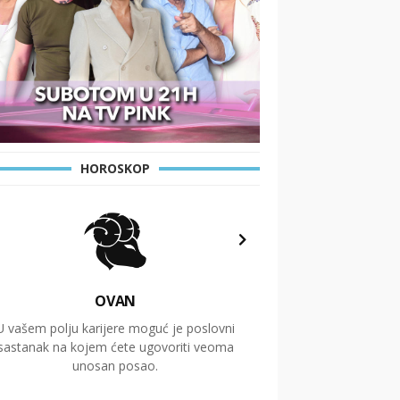
HOROSKOP
OVAN
U vašem polju karijere moguć je poslovni
Putovanja i čitav niz
sastanak na kojem ćete ugovoriti veoma
glavnu temu ovog 
unosan posao.
temelje dugoro