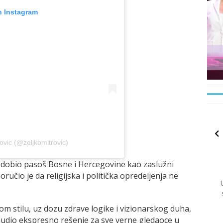
n Instagram
ovic (@zeljkomitrovic)
ih dobio pasoš Bosne i Hercegovine kao zaslužni
čio je da religijska i politička opredeljenja ne
om stilu, uz dozu zdrave logike i vizionarskog duha,
onudio ekspresno rešenje za sve verne gledaoce u