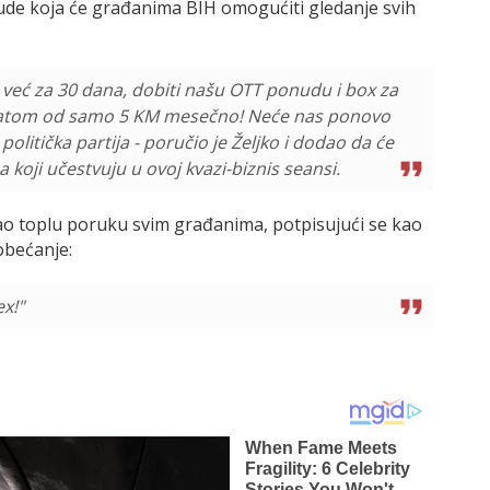
ude koja će građanima BIH omogućiti gledanje svih
već za 30 dana, dobiti našu OTT ponudu i box za
tplatom od samo 5 KM mesečno! Neće nas ponovo
politička partija - poručio je Željko i dodao da će
koji učestvuju u ovoj kvazi-biznis seansi.
lao toplu poruku svim građanima, potpisujući se kao
 obećanje:
x!"