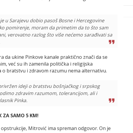
o je u Sarajevu dobio pasoš Bosne i Hercegovine
čko pomirenje, moram da primetim da to što sam
rani, verovatno razlog što više nećemo sarađivati sa
.
ra da ukine Pinkove kanale praktično znači da se
m, već su ih zamenila politička i religijska
ja o bratstvu i zdravom razumu nema alternativu.
 privržen ideji o bratstvu bošnjačkog i srpskog
e vodimo zdravim razumom, tolerancijom, ali i
lasnik Pinka.
OX ZA SAMO 5 KM!
i opstrukcije, Mitrović ima spreman odgovor. On je