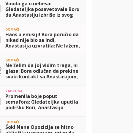
Vinula ga u nebesa:
1
Gledateljka posavetovala Boru
t
da Anastasiju izbriše iz svog
života, nju prilepila za dno!
(VIDEO)
DOMAĆI
Haos u emisiji! Bora poručio da
1
nikad nije bio sa Indi,
t
Anastasija uzvratila: Ne lažem,
ponavljam njegove reči!
(VIDEO)
DOMAĆI
Ne želim da joj vidim traga, ni
2
glasa: Bora odlučan da prekine
a
svaki kontakt sa Anastasijom,
nakon poniženja koje mu je
priredila! (VIDEO)
ZADRUGA
Promenila boje poput
1
semafora: Gledateljka uputila
t
podršku Bori, Anastasija
odmah reagovala, pa zapenila
poput ekspres lonca! (VIDEO)
DOMAĆI
Šok! Nena Opozicija se hitno
3
uključila u program, priznala