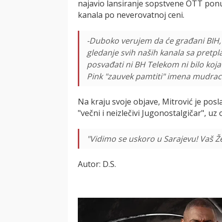
najavio lansiranje sopstvene OTT pon
kanala po neverovatnoj ceni.
-Duboko verujem da će građani BIH, 
gledanje svih naših kanala sa pre
posvađati ni BH Telekom ni bilo koja 
Pink "zauvek pamtiti" imena mudraca 
Na kraju svoje objave, Mitrović je pos
"večni i neizlečivi Jugonostalgičar", uz
"Vidimo se uskoro u Sarajevu! Vaš Že
Autor: D.S.