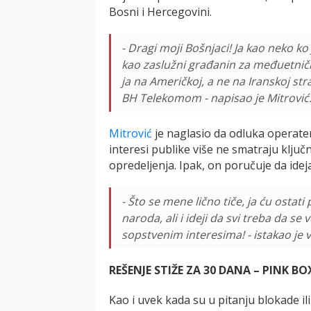
Bosni i Hercegovini.
- Dragi moji Bošnjaci! Ja kao neko k
kao zaslužni građanin za međuetni
ja na Američkoj, a ne na Iranskoj st
BH Telekomom - napisao je Mitrović
Mitrović
je naglasio da odluka operate
interesi publike više ne smatraju ključni
opredeljenja. Ipak, on poručuje da ide
- Što se mene lično tiče, ja ću ostati
naroda, ali i ideji da svi treba da s
sopstvenim interesima! - istakao je v
REŠENJE STIŽE ZA 30 DANA – PINK B
Kao i uvek kada su u pitanju blokade il