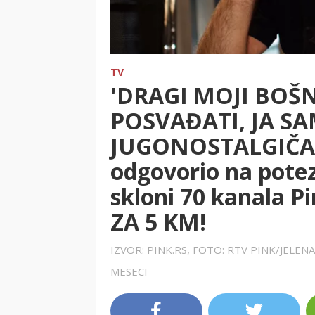
TV
'DRAGI MOJI BOŠN
POSVAĐATI, JA SA
JUGONOSTALGIČAR!
odgovorio na pote
skloni 70 kanala P
ZA 5 KM!
IZVOR: PINK.RS, FOTO: RTV PINK/JELE
MESECI