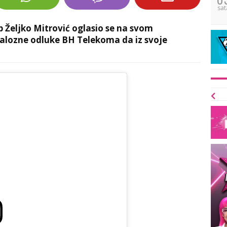
sat
p Željko Mitrović oglasio se na svom
alozne odluke BH Telekoma da iz svoje