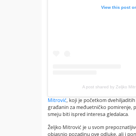
View this post o
A post shared by Zeljko Mitr
Mitrović
, koji je početkom dvehiljadit
građanin za međuetničko pomirenje, poru
smeju biti ispred interesa gledalaca.
Željko Mitrović je u svom prepoznatljiv
objasnio pozadinu ove odluke, ali i p