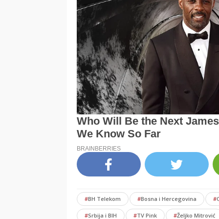
#
BH Telekom
#
Bosna i Hercegovina
#
#
Srbija i BIH
#
TV Pink
#
Željko Mitrović