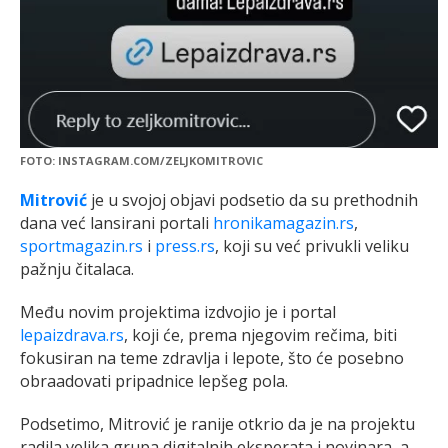
FOTO: INSTAGRAM.COM/ZELJKOMITROVIC
Mitrović
je u svojoj objavi podsetio da su prethodnih
dana već lansirani portali
hronikamagazin.rs
,
sportmagazin.rs
i
press.rs
, koji su već privukli veliku
pažnju čitalaca.
Među novim projektima izdvojio je i portal
lepaizdrava.rs
, koji će, prema njegovim rečima, biti
fokusiran na teme zdravlja i lepote, što će posebno
obraadovati pripadnice lepšeg pola.
Podsetimo, Mitrović je ranije otkrio da je na projektu
radila velika grupa digitalnih eksperata i novinara, a