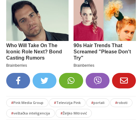
#
Pink Media Group
#
Televizija Pink
#
portali
#
roboti
#
veštačka inteligencija
#
Željko Mitrović