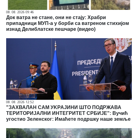
08. 08. 2026 09:46
Док ватра не стане, они не стају: Храбри
припадници МУП-а у борби са ватреном стихијом
изнад Делиблатске пешчаре (видео)
08. 08. 2026 12:52
"ЗАХВАЛАН САМ УKРАЈИНИ ШТО ПОДРЖАВА
ТЕРИТОРИЈАЛНИ ИНТЕГРИТЕТ СРБИЈЕ": Вучић
угостио Зеленског: Имаћете подршку наше земље