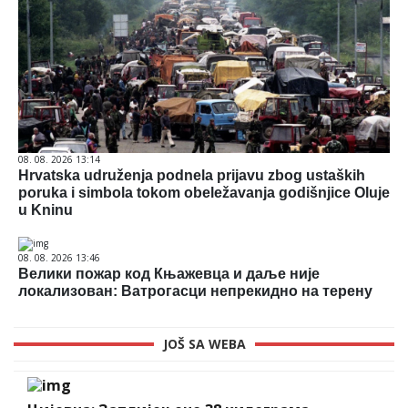
08. 08. 2026 13:14
Hrvatska udruženja podnela prijavu zbog ustaških
poruka i simbola tokom obeležavanja godišnjice Oluje
u Kninu
08. 08. 2026 13:46
Велики пожар код Књажевца и даље није
локализован: Ватрогасци непрекидно на терену
JOŠ SA WEBA