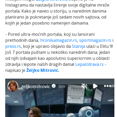
Instagramu da nastavlja širenje svoje digitalne mreže
portala. Kako je naveo u storiju, u narednim danima
planirano je pokretanje još sedam novih sajtova, od
kojih je jedan posebno namenjen damama.
- Pored ultra-moćnih portala, koji su lansirani
prethodnih dana,
hronikamagazin.rs
,
sportmagazin.rs
i
press.rs
, koji je upravo objavio da
Stanija
ulazi u Elitu 9!
Još 7 portala puštam u nekoliko narednih dana, jedan
od njih izdvajam kao apsolutno superiornim u oblasti
zdravlja i lepote naših dragih dama!
Lepaizdrava.rs
-
napisao je
Željko Mitrović
.