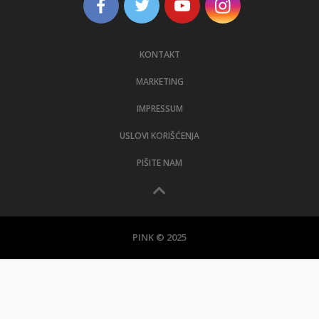
KONTAKT
MARKETING
IMPRESSUM
USLOVI KORIŠĆENJA
PIŠITE NAM
PINK © 2025