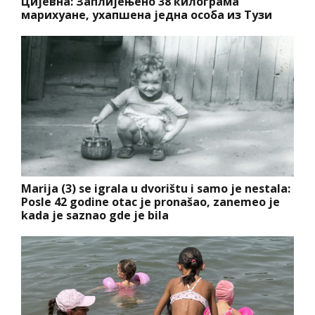
Цијевна: Заплијењено 38 килограма
марихуане, ухапшена једна особа из Тузи
Marija (3) se igrala u dvorištu i samo je nestala:
Posle 42 godine otac je pronašao, zanemeo je
kada je saznao gde je bila