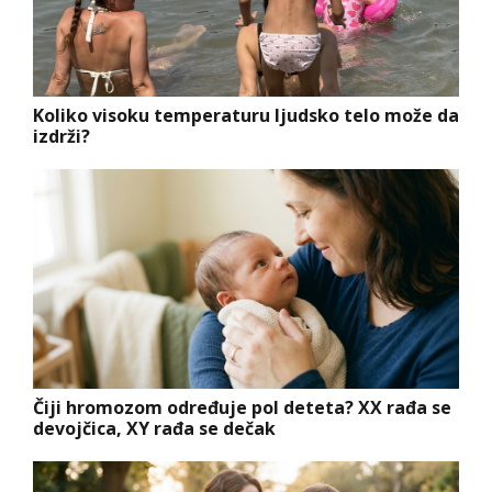
Koliko visoku temperaturu ljudsko telo može da
izdrži?
Čiji hromozom određuje pol deteta? XX rađa se
devojčica, XY rađa se dečak