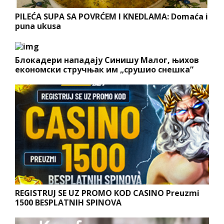
PILEĆA SUPA SA POVRĆEM I KNEDLAMA: Domaća i
puna ukusa
Блокадери нападају Синишу Малог, њихов
економски стручњак им „срушио снешка”
REGISTRUJ SE UZ PROMO KOD CASINO Preuzmi
1500 BESPLATNIH SPINOVA