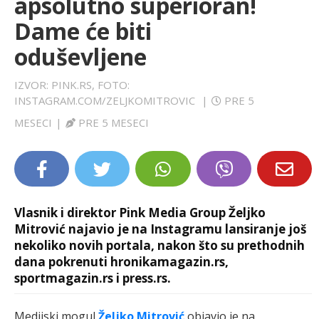
apsolutno superioran!
LIFESTYLE
Dame će biti
oduševljene
EXTRA
IZVOR: PINK.RS, FOTO:
INSTAGRAM.COM/ZELJKOMITROVIC
|
PRE 5
MESECI
|
PRE 5 MESECI
Vlasnik i direktor Pink Media Group Željko
Mitrović najavio je na Instagramu lansiranje još
nekoliko novih portala, nakon što su prethodnih
dana pokrenuti hronikamagazin.rs,
sportmagazin.rs i press.rs.
Medijski mogul
Željko Mitrović
objavio je na