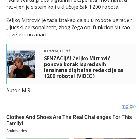
razvijen je sistem koji uključuje čak 1.200 robota.
Željko Mitrović je tada istakao da su u robote ugrađeni
„ljudski personaliteti“, zbog čega oni funkcionišu kao
savršeni novinari.
pročitajte još
SENZACIJA! Željko Mitrović
ponovo korak ispred svih -
lansirana digitalna redakcija sa
1200 robota! (VIDEO)
Autor: M.R.