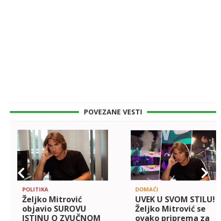
POVEZANE VESTI
POLITIKA
DOMAĆI
Željko Mitrović
UVEK U SVOM STILU!
objavio SUROVU
Željko Mitrović se
ISTINU O ZVUČNOM
ovako priprema za