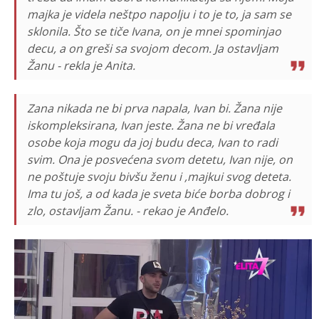
majka je videla neštpo napolju i to je to, ja sam se
sklonila. Što se tiče Ivana, on je mnei spominjao
decu, a on greši sa svojom decom. Ja ostavljam
Žanu - rekla je Anita.
Zana nikada ne bi prva napala, Ivan bi. Žana nije
iskompleksirana, Ivan jeste. Žana ne bi vređala
osobe koja mogu da joj budu deca, Ivan to radi
svim. Ona je posvećena svom detetu, Ivan nije, on
ne poštuje svoju bivšu ženu i ,majkui svog deteta.
Ima tu još, a od kada je sveta biće borba dobrog i
zlo, ostavljam Žanu. - rekao je Anđelo.