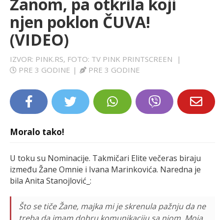
Žanom, pa otkrila koji
LIFESTYLE
njen poklon ČUVA!
(VIDEO)
EXTRA
IZVOR: PINK.RS, FOTO: TV PINK PRINTSCREEN
|
PRE 3 GODINE
|
PRE 3 GODINE
Moralo tako!
U toku su Nominacije. Takmičari Elite večeras biraju
između Žane Omnie i Ivana Marinkovića. Naredna je
bila Anita Stanojlović_:
Što se tiče Žane, majka mi je skrenula pažnju da ne
treba da imam dobru komunikaciju sa njom. Moja