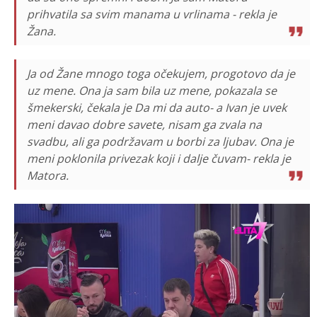
prihvatila sa svim manama u vrlinama - rekla je
Žana.
Ja od Žane mnogo toga očekujem, progotovo da je
uz mene. Ona ja sam bila uz mene, pokazala se
šmekerski, čekala je Da mi da auto- a Ivan je uvek
meni davao dobre savete, nisam ga zvala na
svadbu, ali ga podržavam u borbi za ljubav. Ona je
meni poklonila privezak koji i dalje čuvam- rekla je
Matora.