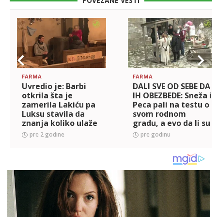
POVEZANE VESTI
FARMA
FARMA
Uvredio je: Barbi
DALI SVE OD SEBE DA
otkrila šta je
IH OBEZBEDE: Sneža i
zamerila Lakiću pa
Peca pali na testu o
Luksu stavila da
svom rodnom
znanja koliko ulaže
gradu, a evo da li su
u svoju karijeru
dobili sve što su
pre 2 godine
pre godinu
(VIDEO)
hteli na pijaci
(VIDEO)