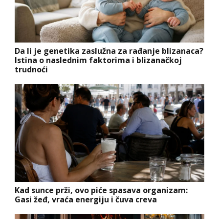
Da li je genetika zaslužna za rađanje blizanaca?
Istina o naslednim faktorima i blizanačkoj
trudnoći
Kad sunce prži, ovo piće spasava organizam:
Gasi žeđ, vraća energiju i čuva creva