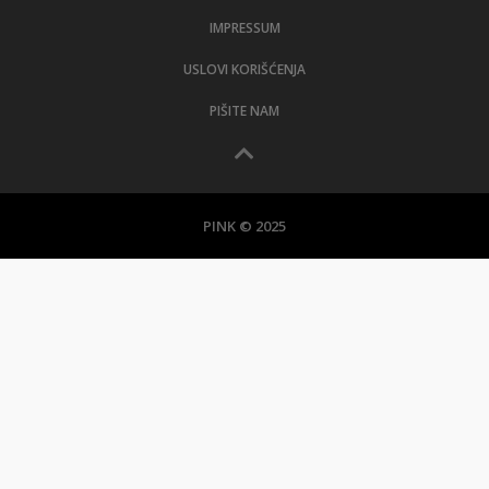
IMPRESSUM
USLOVI KORIŠĆENJA
PIŠITE NAM
PINK © 2025