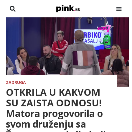
NASLOVNA
VESTI
ZADRUGA
SHOWBIZ
HRONIKA
ZADRUGA
OTKRILA U KAKVOM
FARMERI
SU ZAISTA ODNOSU!
Matora progovorila o
TV
svom druženju sa
SPORT