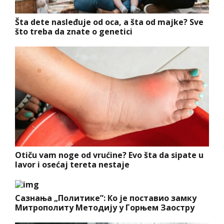
Šta dete nasleđuje od oca, a šta od majke? Sve
što treba da znate o genetici
Otiču vam noge od vrućine? Evo šta da sipate u
lavor i osećaj tereta nestaje
Сазнања „Политике”: Ко је поставио замку
Митрополиту Методију у Горњем Заостру