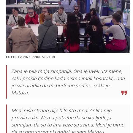
FOTO: TV PINK PRINTSCREEN
Zana je bila moja simpatija. Ona je uvek utz mene,
čak i prošle godine kada nismo imali kosntakt,. ona
je sve uradila da mi budemo srećni - rekla je
Matora.
Meni niša strano nije bilo što meni Anlita nije
pružila ruku. Nema potrebe da se iko ljudi, ja
sumnjam da su to ima veze sa svima. Meni je bitno
da su ono spremni i dobri. Ja sam Matoru