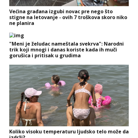
Većina građana izgubi novac pre nego što
stigne na letovanje - ovih 7 troškova skoro niko
ne planira
"Meni je želudac nameštala svekrva": Narodni
trik koji mnogi i danas koriste kada ih muči
gorušica i pritisak u grudima
Koliko visoku temperaturu ljudsko telo može da
izdrži?