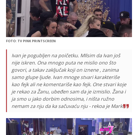
FOTO: TV PINK PRINTSCREEN
Ivan je pogubljen na poičetku. MIlsim da Ivan još
nije iskren. Ona mnogo puta ne mislio ono što
govori, a takav zaključak koji on iznene , zanima
samo glupe ljude. Ivan mnoge stvari karakteriše
kao fejk ali ne komentariše kao fejk. One stvari koje
je rekao za Žanu, ubeđen sam da je izmislio. Žana i
ja smo u jako dorbim odnosima, i ništa ružno
nemam za nju da ka sačuvaću nju - rekoa je Marko.