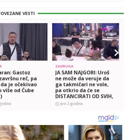
POVEZANE VESTI
A
ZADRUGA
ZADRU
aran: Gastoz
JA SAM NAJGORI: Uroš
OBRN
završnu reč, pa
ne može da veruje da
Kača
 da je očekivao
ga takmičari ne vole,
sud 
 više od Ćube
pa otkrio da će se
ponaš
)
DISTANCIRATI OD SVIH,
otkri
pa je Janjuš dao svoj
RAZU
godine
pre 2 godine
pre 
sud o ponašanju svog RI