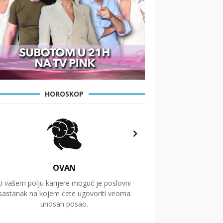
HOROSKOP
OVAN
U vašem polju karijere moguć je poslovni
Putovanja i čitav niz
sastanak na kojem ćete ugovoriti veoma
glavnu temu ovog 
unosan posao.
temelje dugoro