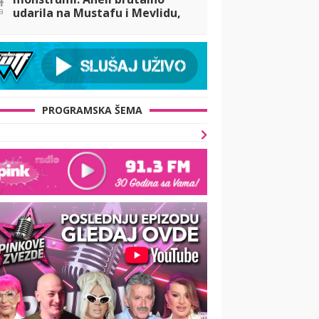
a
udarila na Mustafu i Mevlidu,
pa stigao žestok odgvor od
Durdžića: Uništili su dete, ona
im je pr
PROGRAMSKA ŠEMA