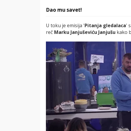
Dao mu savet!
U toku je emisija '
Pitanja gledalaca
' 
reč
Marku Janjuševiću Janjušu
kako b