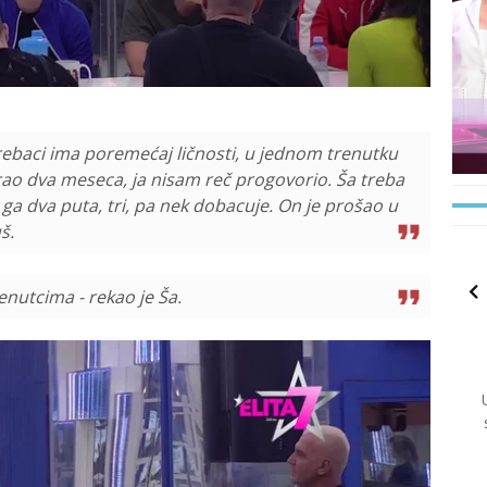
ebaci ima poremećaj ličnosti, u jednom trenutku
irao dva meseca, ja nisam reč progovorio. Ša treba
š ga dva puta, tri, pa nek dobacuje. On je prošao u
š.
renutcima - rekao je Ša.