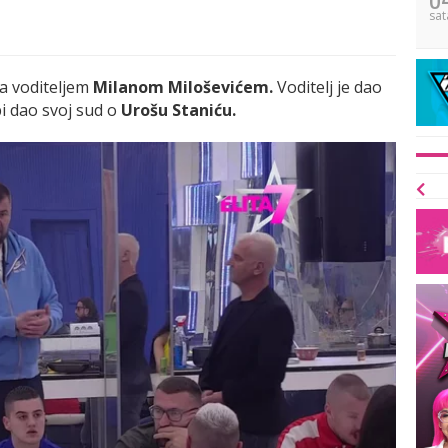
sat
sa voditeljem
Milanom Miloševićem.
Voditelj je dao
i dao svoj sud o
Urošu Staniću.