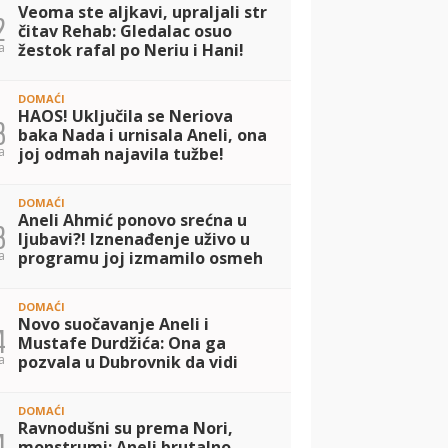
Veoma ste aljkavi, upraljali str
2
čitav Rehab: Gledalac osuo
a
žestok rafal po Neriu i Hani!
(VIDEO)
DOMAĆI
HAOS! Uključila se Neriova
3
baka Nada i urnisala Aneli, ona
a
joj odmah najavila tužbe!
(VIDEO)
DOMAĆI
Aneli Ahmić ponovo srećna u
3
ljubavi?! Iznenađenje uživo u
a
programu joj izmamilo osmeh
na licu, a evo šta je pisalo na
ceduljici koju je dobila! (VIDEO
DOMAĆI
Novo suočavanje Aneli i
4
Mustafe Durdžića: Ona ga
a
pozvala u Dubrovnik da vidi
Noru, a on ODBIO! Ovo je
razlog (VIDEO)
DOMAĆI
Ravnodušni su prema Nori,
4
monstrumi: Aneli brutalno