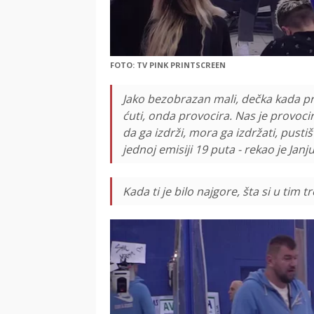
FOTO: TV PINK PRINTSCREEN
Jako bezobrazan mali, dečka kada pr
ćuti, onda provocira. Nas je provoc
da ga izdrži, mora ga izdržati, pusti
jednoj emisiji 19 puta - rekao je Janju
Kada ti je bilo najgore, šta si u tim t