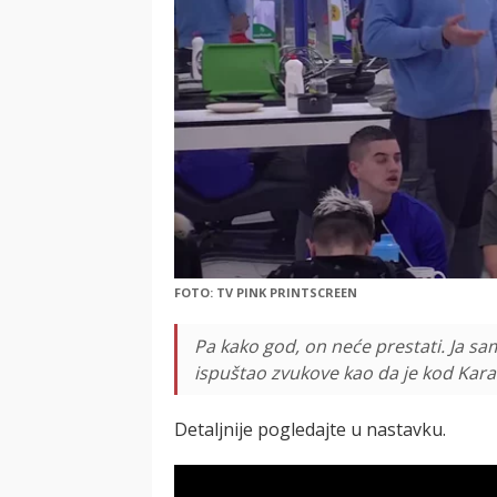
FOTO: TV PINK PRINTSCREEN
Pa kako god, on neće prestati. Ja s
ispuštao zvukove kao da je kod Karam
Detaljnije pogledajte u nastavku.