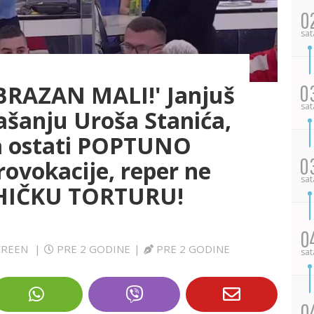
0
sat
BRAZAN MALI!' Janjuš
0
sat
ašanju Uroša Stanića,
a ostati POPTUNO
0
ovokacije, reper ne
sat
SIHIČKU TORTURU!
0
SCREEN
|
PRE 2 GODINE
|
PRE 2 GODINE
sat
0