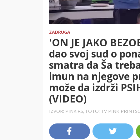
ZADRUGA
'ON JE JAKO BEZO
dao svoj sud o pon
smatra da Ša treb
imun na njegove pr
može da izdrži P
(VIDEO)
IZVOR: PINK.RS, FOTO: TV PINK PRINT