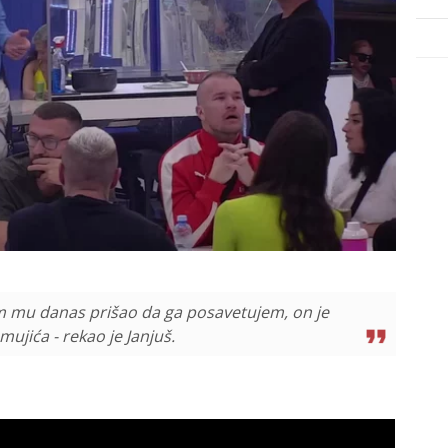
am mu danas prišao da ga posavetujem, on je
ujića - rekao je Janjuš.