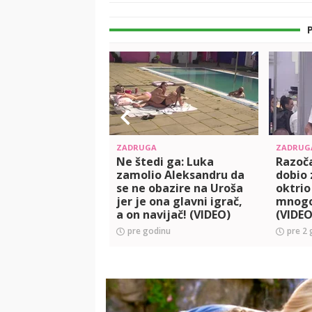
ZADRUGA
ZADRUG
Ne štedi ga: Luka
Razoč
zamolio Aleksandru da
dobio 
se ne obazire na Uroša
oktrio
jer je ona glavni igrač,
mnogo
a on navijač! (VIDEO)
(VIDEO
pre godinu
pre 2 