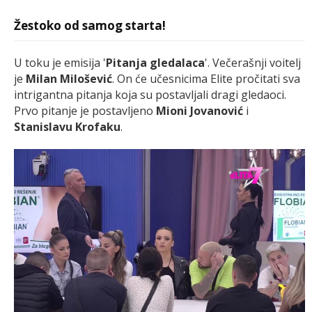
Žestoko od samog starta!
U toku je emisija '
Pitanja gledalaca
'. Večerašnji voitelj
je
Milan Milošević
. On će učesnicima Elite pročitati sva
intrigantna pitanja koja su postavljali dragi gledaoci.
Prvo pitanje je postavljeno
Mioni Jovanović
i
Stanislavu Krofaku
.