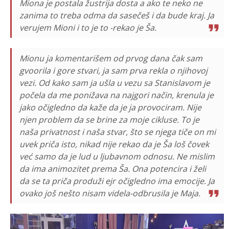
Miona je postala žustrija dosta a ako te neko ne
zanima to treba odma da sasečeš i da bude kraj. Ja
verujem Mioni i to je to -rekao je Ša.
Mionu ja komentarišem od prvog dana čak sam
gvoorila i gore stvari, ja sam prva rekla o njihovoj
vezi. Od kako sam ja ušla u vezu sa Stanislavom je
počela da me ponižava na najgori način, krenula je
jako očigledno da kaže da je ja provociram. Nije
njen problem da se brine za moje cikluse. To je
naša privatnost i naša stvar, što se njega tiče on mi
uvek priča isto, nikad nije rekao da je Ša loš čovek
već samo da je lud u ljubavnom odnosu. Ne mislim
da ima animozitet prema Ša. Ona potencira i želi
da se ta priča produži ejr očigledno ima emocije. Ja
ovako još nešto nisam videla-odbrusila je Maja.