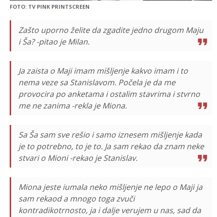
FOTO: TV PINK PRINTSCREEN
Zašto uporno želite da zgadite jedno drugom Maju
i Ša? -pitao je Milan.
Ja zaista o Maji imam mišljenje kakvo imam i to
nema veze sa Stanislavom. Počela je da me
provocira po anketama i ostalim stavrima i stvrno
me ne zanima -rekla je Miona.
Sa Ša sam sve rešio i samo iznesem mišljenje kada
je to potrebno, to je to. Ja sam rekao da znam neke
stvari o Mioni -rekao je Stanislav.
Miona jeste iumala neko mišljenje ne lepo o Maji ja
sam rekaod a mnogo toga zvuči
kontradikotrnosto, ja i dalje verujem u nas, sad da