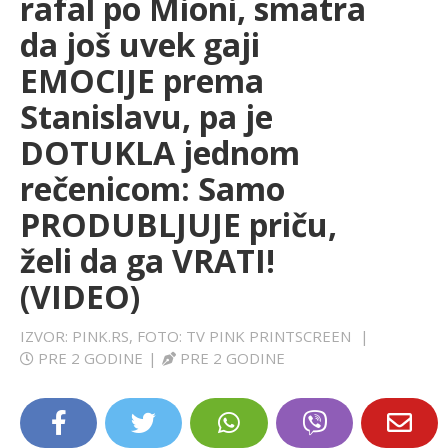
rafal po Mioni, smatra
LIFESTYLE
da još uvek gaji
EMOCIJE prema
EXTRA
Stanislavu, pa je
DOTUKLA jednom
rečenicom: Samo
PRODUBLJUJE priču,
želi da ga VRATI!
(VIDEO)
IZVOR: PINK.RS, FOTO: TV PINK PRINTSCREEN
|
PRE 2 GODINE
|
PRE 2 GODINE