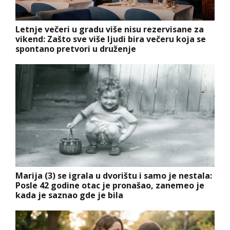
Letnje večeri u gradu više nisu rezervisane za
vikend: Zašto sve više ljudi bira večeru koja se
spontano pretvori u druženje
Marija (3) se igrala u dvorištu i samo je nestala:
Posle 42 godine otac je pronašao, zanemeo je
kada je saznao gde je bila