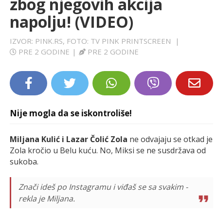
zbog njegovih akcija
LIFESTYLE
napolju! (VIDEO)
EXTRA
IZVOR: PINK.RS, FOTO: TV PINK PRINTSCREEN
|
PRE 2 GODINE
|
PRE 2 GODINE
Nije mogla da se iskontroliše!
Miljana Kulić i Lazar Čolić Zola
ne odvajaju se otkad je
Zola kročio u Belu kuću. No, Miksi se ne susdržava od
sukoba.
Znači ideš po Instagramu i viđaš se sa svakim -
rekla je Miljana.