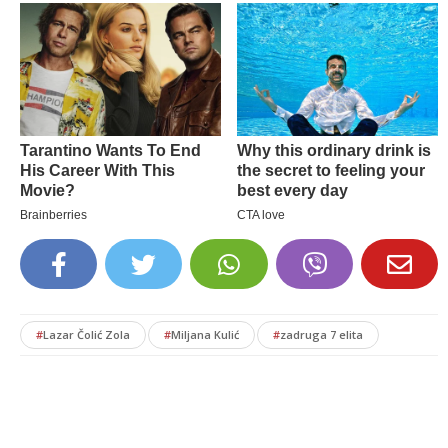
#
Lazar Čolić Zola
#
Miljana Kulić
#
zadruga 7 elita