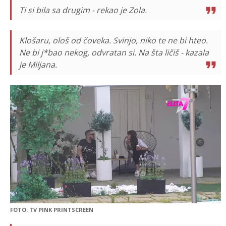
Ti si bila sa drugim - rekao je Zola.
Klošaru, ološ od čoveka. Svinjo, niko te ne bi hteo.
Ne bi j*bao nekog, odvratan si. Na šta ličiš - kazala
je Miljana.
FOTO: TV PINK PRINTSCREEN