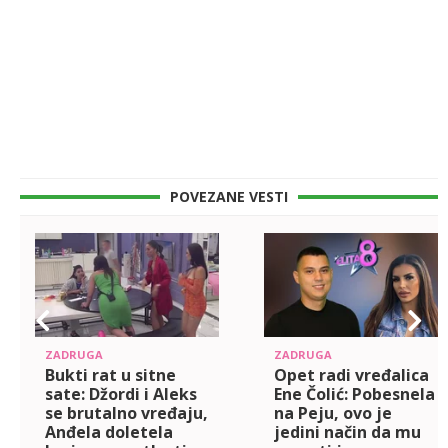
POVEZANE VESTI
ZADRUGA
ZADRUGA
Bukti rat u sitne
Opet radi vređalica
sate: Džordi i Aleks
Ene Čolić: Pobesnela
se brutalno vređaju,
na Peju, ovo je
Anđela doletela
jedini način da mu