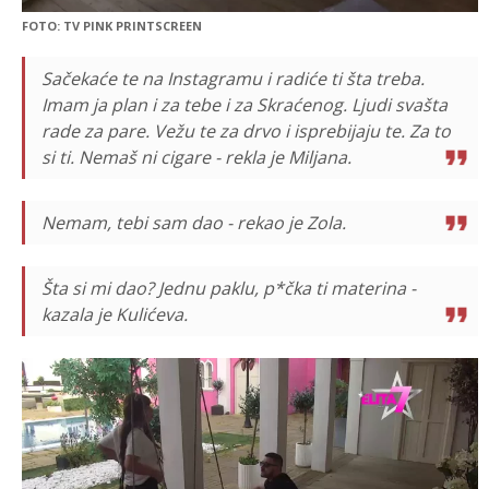
FOTO: TV PINK PRINTSCREEN
Sačekaće te na Instagramu i radiće ti šta treba.
Imam ja plan i za tebe i za Skraćenog. Ljudi svašta
rade za pare. Vežu te za drvo i isprebijaju te. Za to
si ti. Nemaš ni cigare - rekla je Miljana.
Nemam, tebi sam dao - rekao je Zola.
Šta si mi dao? Jednu paklu, p*čka ti materina -
kazala je Kulićeva.