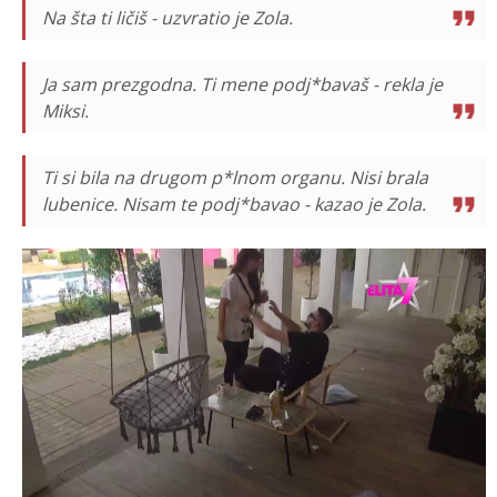
Na šta ti ličiš - uzvratio je Zola.
Ja sam prezgodna. Ti mene podj*bavaš - rekla je
Miksi.
Ti si bila na drugom p*lnom organu. Nisi brala
lubenice. Nisam te podj*bavao - kazao je Zola.