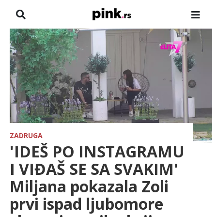
NASLOVNA
VESTI
ZADRUGA
SHOWBIZ
HRONIKA
ZADRUGA
'IDEŠ PO INSTAGRAMU
FARMERI
I VIĐAŠ SE SA SVAKIM'
Miljana pokazala Zoli
TV
prvi ispad ljubomore
SPORT