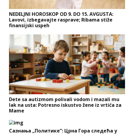
NEDELJNI HOROSKOP OD 9. DO 15. AVGUSTA:
Lavovi, izbegavajte rasprave; Ribama stiže
finansijski uspeh
Dete sa autizmom polivali vodom i mazali mu
lak na usta: Potresno iskustvo žene iz vrtića za
Mame
Сазнања „Политике”: Црна Гора следећа у