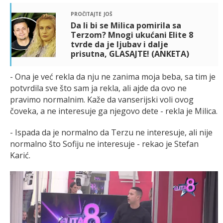
pročitajte još
Da li bi se Milica pomirila sa
Terzom? Mnogi ukućani Elite 8
tvrde da je ljubav i dalje
prisutna, GLASAJTE! (ANKETA)
- Ona je već rekla da nju ne zanima moja beba, sa tim je
potvrdila sve što sam ja rekla, ali ajde da ovo ne
pravimo normalnim. Kaže da vanserijski voli ovog
čoveka, a ne interesuje ga njegovo dete - rekla je Milica.
- Ispada da je normalno da Terzu ne interesuje, ali nije
normalno što Sofiju ne interesuje - rekao je
Stefan
Karić.