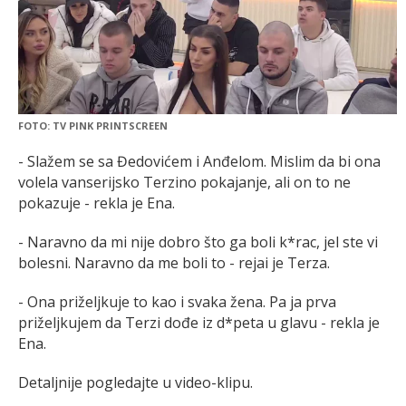
FOTO: TV PINK PRINTSCREEN
- Slažem se sa Đedovićem i Anđelom. Mislim da bi ona
volela vanserijsko Terzino pokajanje, ali on to ne
pokazuje - rekla je Ena.
- Naravno da mi nije dobro što ga boli k*rac, jel ste vi
bolesni. Naravno da me boli to - rejai je Terza.
- Ona priželjkuje to kao i svaka žena. Pa ja prva
priželjkujem da Terzi dođe iz d*peta u glavu - rekla je
Ena.
Detaljnije pogledajte u video-klipu.