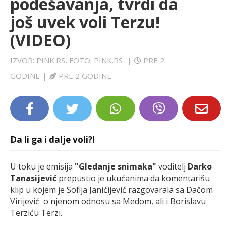
podešavanja, tvrdi da
LIFESTYLE
još uvek voli Terzu!
(VIDEO)
EXTRA
IZVOR: PINK.RS, FOTO: PINK.RS
|
PRE 2
GODINE
|
PRE 2 GODINE
Da li ga i dalje voli?!
U toku je emisija
"Gledanje snimaka"
voditelj
Darko
Tanasijević
prepustio je ukućanima da komentarišu
klip u kojem je Sofija Janićijević razgovarala sa Dačom
Virijević o njenom odnosu sa Medom, ali i Borislavu
Terziću Terzi.