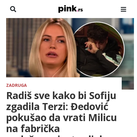
NASLOVNA
VESTI
ZADRUGA
SHOWBIZ
HRONIKA
ZADRUGA
Radiš sve kako bi Sofiju
FARMERI
zgadila Terzi: Đedović
pokušao da vrati Milicu
TV
na fabrička
SPORT