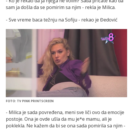
- Ko je rekao da ja njega ne volim? Sada pričate kao da
sam ja došla da se pomirim sa njim - rekla je Milica.
- Sve vreme baca težnju na Sofiju - rekao je Đedović
FOTO: TV PINK PRINTSCREEN
- Milica je sada povređena, meni sve liči ovo da emocije
postoje. Ona je ovde ušla da mu je*e mamu, ali je
poklekla. Ne kažem da bi se ona sada pomirila sa njim -