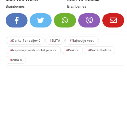
#
Darko Tanasijević
#
ELITA
#
Najnovije vesti
#
Najnovije vesti portal.pink.rs
#
Pink.rs
#
Portal Pink.rs
#
elita 8