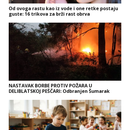
Od ovoga rastu kao iz vode i one retke postaju
guste: 16 trikova za brži rast obrva
NASTAVAK BORBE PROTIV POŽARA U
DELIBLATSKOJ PEŠČARI: Odbranjen Šumarak