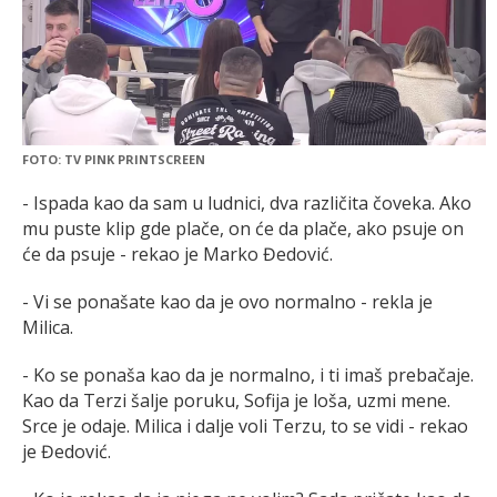
FOTO: TV PINK PRINTSCREEN
- Ispada kao da sam u ludnici, dva različita čoveka. Ako
mu puste klip gde plače, on će da plače, ako psuje on
će da psuje - rekao je Marko Đedović.
- Vi se ponašate kao da je ovo normalno - rekla je
Milica.
- Ko se ponaša kao da je normalno, i ti imaš prebačaje.
Kao da Terzi šalje poruku, Sofija je loša, uzmi mene.
Srce je odaje. Milica i dalje voli Terzu, to se vidi - rekao
je Đedović.