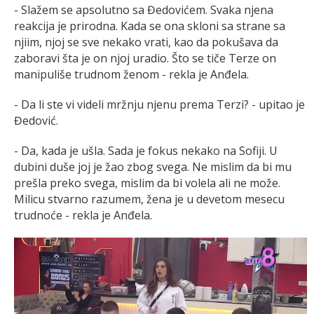
- Slažem se apsolutno sa Đedovićem. Svaka njena
reakcija je prirodna. Kada se ona skloni sa strane sa
njiim, njoj se sve nekako vrati, kao da pokušava da
zaboravi šta je on njoj uradio. Što se tiče Terze on
manipuliše trudnom ženom - rekla je Anđela.
- Da li ste vi videli mržnju njenu prema Terzi? - upitao je
Đedović.
- Da, kada je ušla. Sada je fokus nekako na Sofiji. U
dubini duše joj je žao zbog svega. Ne mislim da bi mu
prešla preko svega, mislim da bi volela ali ne može.
Milicu stvarno razumem, žena je u devetom mesecu
trudnoće - rekla je Anđela.