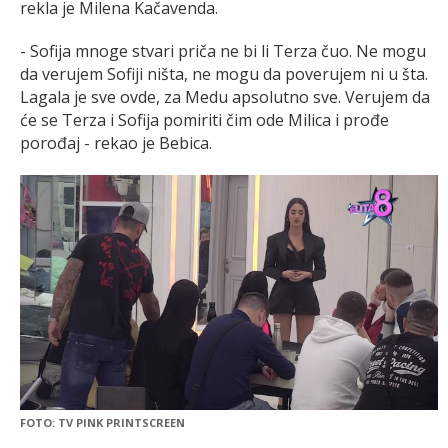
rekla je Milena Kačavenda.
- Sofija mnoge stvari priča ne bi li Terza čuo. Ne mogu
da verujem Sofiji ništa, ne mogu da poverujem ni u šta.
Lagala je sve ovde, za Medu apsolutno sve. Verujem da
će se Terza i Sofija pomiriti čim ode Milica i prođe
porođaj - rekao je Bebica.
FOTO: TV PINK PRINTSCREEN