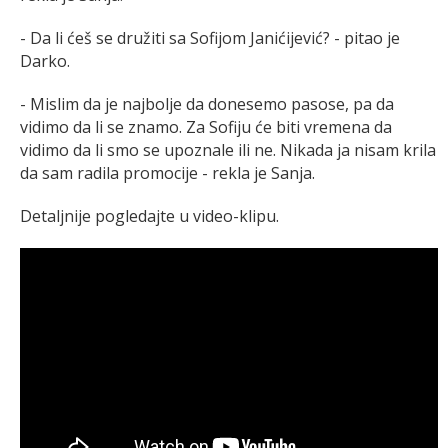
- Da li ćeš se družiti sa Sofijom Janićijević? - pitao je
Darko.
- Mislim da je najbolje da donesemo pasose, pa da
vidimo da li se znamo. Za Sofiju će biti vremena da
vidimo da li smo se upoznale ili ne. Nikada ja nisam krila
da sam radila promocije - rekla je Sanja.
Detaljnije pogledajte u video-klipu.