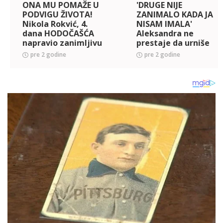
ONA MU POMAŽE U
'DRUGE NIJE
PODVIGU ŽIVOTA!
ZANIMALO KADA JA
Nikola Rokvić, 4.
NISAM IMALA'
dana HODOČAŠĆA
Aleksandra ne
napravio zanimljivu
prestaje da urniše
fotografiju! Ove
Snežu Kušadasi, jer
pre 2 godine
pre 2 godine
reči uputio suprugi
nije podelila HRANU
koja mu sve više
sa ostalima! (VIDEO)
NEDOSTAJE!