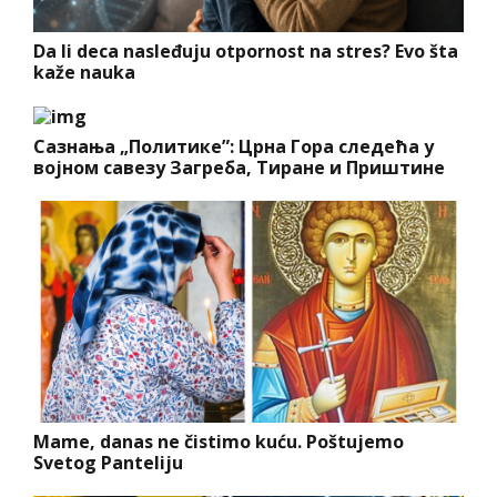
Da li deca nasleđuju otpornost na stres? Evo šta
kaže nauka
Сазнања „Политике”: Црна Гора следећа у
војном савезу Загреба, Тиране и Приштине
Mame, danas ne čistimo kuću. Poštujemo
Svetog Panteliju