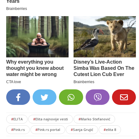
#
ELITA
#
Elita najnovije vesti
#
Marko Stefanović
#
Pink.rs
#
Pink.rs portal
#
Sanja Grujić
#
elita 8