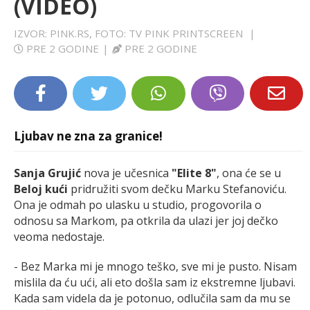
(VIDEO)
LIFESTYLE
IZVOR: PINK.RS, FOTO: TV PINK PRINTSCREEN
|
PRE 2 GODINE
|
PRE 2 GODINE
EXTRA
Ljubav ne zna za granice!
Sanja Grujić
nova je učesnica
"Elite 8"
, ona će se u
Beloj kući
pridružiti svom dečku Marku Stefanoviću.
Ona je odmah po ulasku u studio, progovorila o
odnosu sa Markom, pa otkrila da ulazi jer joj dečko
veoma nedostaje.
- Bez Marka mi je mnogo teško, sve mi je pusto. Nisam
mislila da ću ući, ali eto došla sam iz ekstremne ljubavi.
Kada sam videla da je potonuo, odlučila sam da mu se