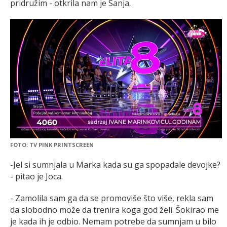
pridružim - otkrila nam je Sanja.
FOTO: TV PINK PRINTSCREEN
-Jel si sumnjala u Marka kada su ga spopadale devojke?
- pitao je Joca.
- Zamolila sam ga da se promoviše što više, rekla sam
da slobodno može da trenira koga god želi. Šokirao me
je kada ih je odbio. Nemam potrebe da sumnjam u bilo