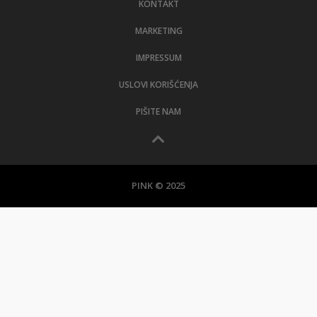
KONTAKT
MARKETING
IMPRESSUM
USLOVI KORIŠĆENJA
PIŠITE NAM
PINK © 2025