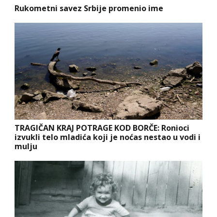
Rukometni savez Srbije promenio ime
TRAGIČAN KRAJ POTRAGE KOD BORČE: Ronioci
izvukli telo mladića koji je noćas nestao u vodi i
mulju