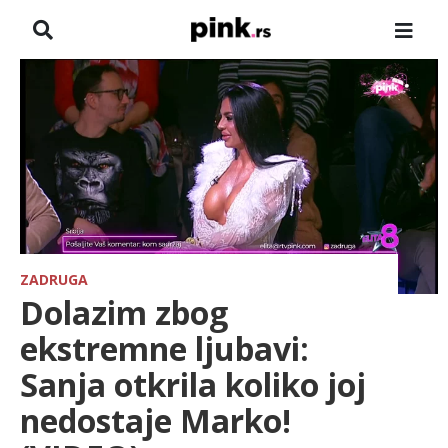
NASLOVNA
VESTI
ZADRUGA
SHOWBIZ
HRONIKA
ZADRUGA
Dolazim zbog
FARMERI
ekstremne ljubavi:
Sanja otkrila koliko joj
TV
nedostaje Marko!
SPORT