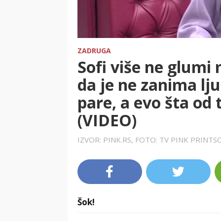
ZADRUGA
Sofi više ne glumi 
da je ne zanima lj
pare, a evo šta od
(VIDEO)
IZVOR: PINK.RS, FOTO: TV PINK PRINT
Šok!