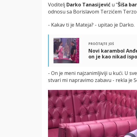
Voditelj
Darko Tanasijević
u "
Šiša ba
odnosu sa Borislavom Terzićem Terzo
- Kakav ti je Mateja? - upitao je Darko.
pročitajte još
Novi karambol Anđel
on je kao nikad is
- On je meni najzanimljiviji u kući. U 
stvari mi napravimo zabavu - rekla je So