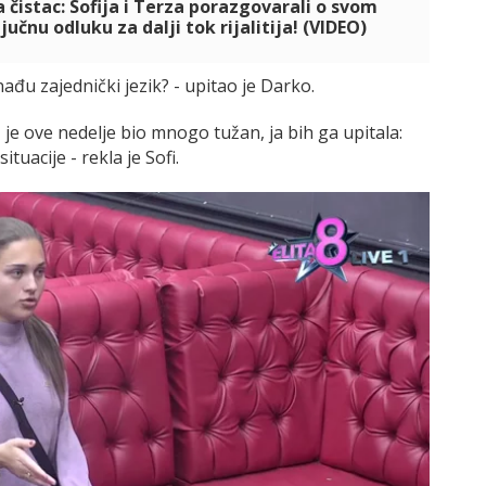
 čistac: Sofija i Terza porazgovarali o svom
jučnu odluku za dalji tok rijalitija! (VIDEO)
 nađu zajednički jezik? - upitao je Darko.
 je ove nedelje bio mnogo tužan, ja bih ga upitala:
tuacije - rekla je Sofi.