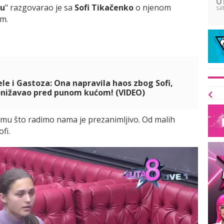
ru
" razgovarao je sa
Sofi Tikačenko
o njenom
sa
m.
e i Gastoza: Ona napravila haos zbog Sofi,
ponižavao pred punom kućom! (VIDEO)
svemu što radimo nama je prezanimljivo. Od malih
fi.