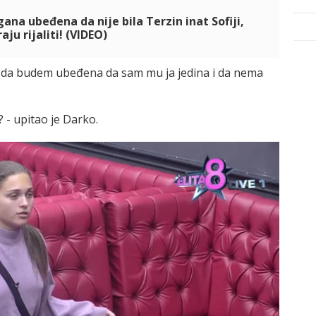
ana ubeđena da nije bila Terzin inat Sofiji,
aju rijaliti! (VIDEO)
ih da budem ubeđena da sam mu ja jedina i da nema
 - upitao je Darko.