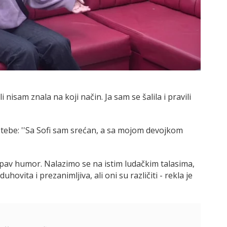
 nisam znala na koji način. Ja sam se šalila i pravili
za tebe: ''Sa Sofi sam srećan, a sa mojom devojkom
lupav humor. Nalazimo se na istim ludačkim talasima,
hovita i prezanimljiva, ali oni su različiti - rekla je