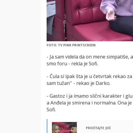
FOTO: TV PINK PRINTSCREEN
- Ja sam videla da on mene simpatiše, ali
smo foru - rekla je Sofi.
- Čula si ipak šta je u četvrtak rekao 
sam tužan'' - rekao je Darko.
- Gastoz i ja imamo slični karakter i g
a Anđela je smirena i normalna. Ona je du
Sofi.
pročitajte još