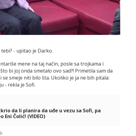
tebi? - upitao je Darko.
ntariše mene na taj način, posle sa trojkama i
što bi joj onda smetalo ovo sad?! Primetila sam da
se smeje niti bilo šta. Ukoliko je ja ne bih pitala:
u - rekla je Sofi.
rio da li planira da uđe u vezu sa Sofi, pa
o Eni Čolić! (VIDEO)
o.