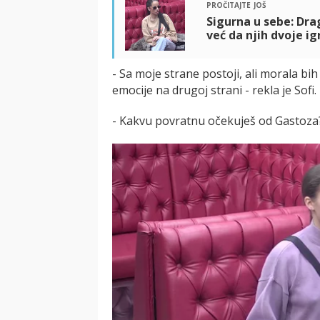
pročitajte još
Sigurna u sebe: Drag
već da njih dvoje igr
- Sa moje strane postoji, ali morala b
emocije na drugoj strani - rekla je Sofi.
- Kakvu povratnu očekuješ od Gastoza?