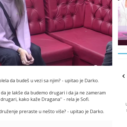
i volela da budeš u vezi sa njim? - upitao je Darko.
m da je lakše da budemo drugari i da ja ne zameram
 drugari, kako kaže Dragana'' - rela je Sofi.
 druženje preraste u nešto više? - upitao je Darko.