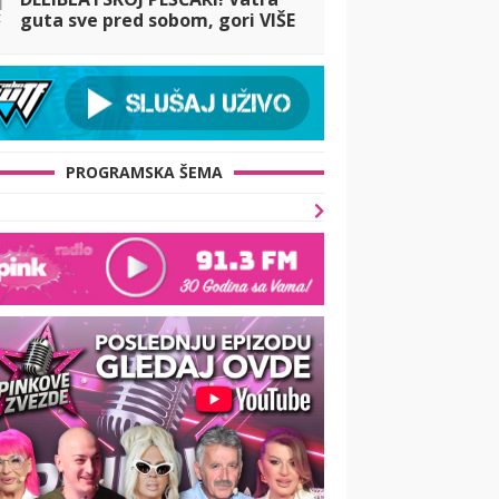
t
guta sve pred sobom, gori VIŠE
OD 500 HEKTARA ŠUME: Na
terenu veliki broj vatrogasaca
i helikopteri
PROGRAMSKA ŠEMA