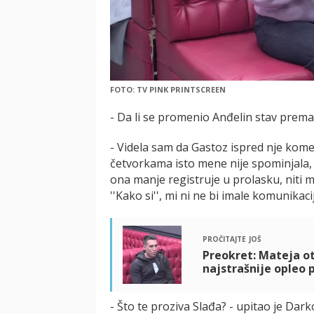
FOTO: TV PINK PRINTSCREEN
- Da li se promenio Anđelin stav prema 
- Videla sam da Gastoz ispred nje kome
četvorkama isto mene nije spominjala, 
ona manje registruje u prolasku, niti mi 
''Kako si'', mi ni ne bi imale komunikacij
pročitajte još
Preokret: Mateja otk
najstrašnije opleo p
- Što te proziva Slađa? - upitao je Dark