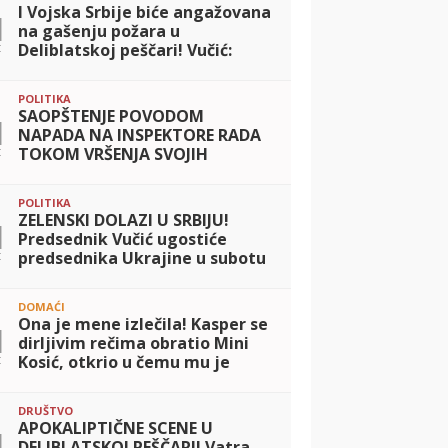
I Vojska Srbije biće angažovana
1
na gašenju požara u
t
Deliblatskoj peščari! Vučić:
Branimo dva naseljena mesta
POLITIKA
SAOPŠTENJE POVODOM
1
NAPADA NA INSPEKTORE RADA
t
TOKOM VRŠENJA SVOJIH
SLUŽBENIH DUŽNOSTI
POLITIKA
ZELENSKI DOLAZI U SRBIJU!
1
Predsednik Vučić ugostiće
t
predsednika Ukrajine u subotu
DOMAĆI
Ona je mene izlečila! Kasper se
1
dirljivim rečima obratio Mini
t
Kosić, otkrio u čemu mu je
pomogla
DRUŠTVO
APOKALIPTIČNE SCENE U
1
DELIBLATSKOJ PEŠČARI! Vatra