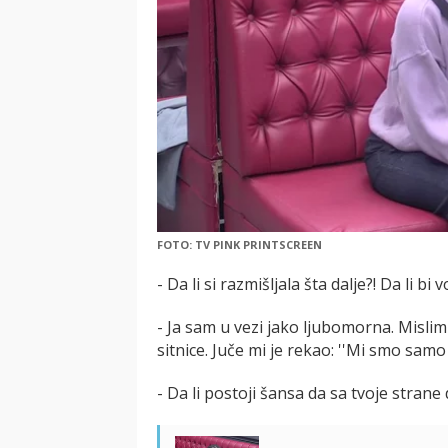
FOTO: TV PINK PRINTSCREEN
- Da li si razmišljala šta dalje?! Da li b
- Ja sam u vezi jako ljubomorna. Misli
sitnice. Juče mi je rekao: ''Mi smo samo
- Da li postoji šansa da sa tvoje strane