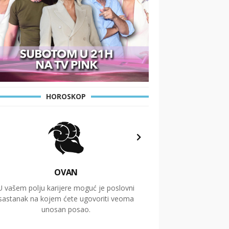
HOROSKOP
OVAN
U vašem polju karijere moguć je poslovni
Putovanja i čitav niz
sastanak na kojem ćete ugovoriti veoma
glavnu temu ovog 
unosan posao.
temelje dugoro