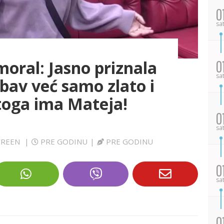
0
sa
moral: Jasno priznala
0
sa
ubav već samo zlato i
 toga ima Mateja!
0
sa
SCREEN
|
PRE GODINU
|
PRE GODINU
0
sa
0