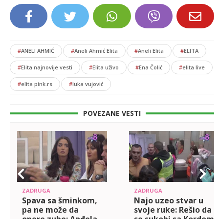
#
ANELI AHMIĆ
#
Aneli Ahmić Elita
#
Aneli Elita
#
ELITA
#
Elita najnovije vesti
#
Elita uživo
#
Ena Čolić
#
elita live
#
elita pink.rs
#
luka vujović
POVEZANE VESTI
ZADRUGA
ZADRUGA
Spava sa šminkom,
Najo uzeo stvar u
pa ne može da
svoje ruke: Rešio da
opere zube: Anđela
se sukobi sa Kordom