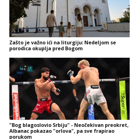
Zašto je važno ići na liturgiju: Nedeljom se
porodica okuplja pred Bogom
"Bog blagoslovio Srbiju" - Neočekivan preokret,
Albanac pokazao "orlova", pa sve frapirao
porukom