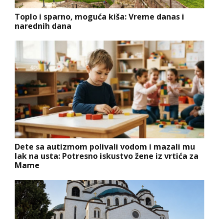
Toplo i sparno, moguća kiša: Vreme danas i
narednih dana
Dete sa autizmom polivali vodom i mazali mu
lak na usta: Potresno iskustvo žene iz vrtića za
Mame