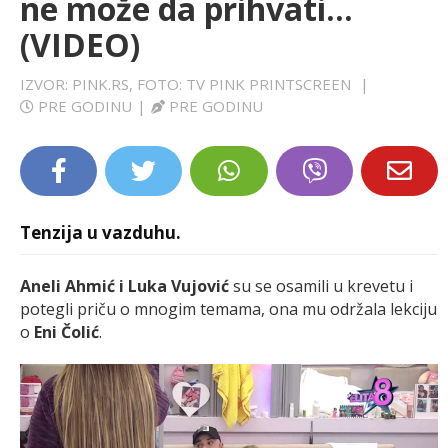
ne može da prihvati...
LIFESTYLE
(VIDEO)
EXTRA
IZVOR: PINK.RS, FOTO: TV PINK PRINTSCREEN
|
PRE GODINU
|
PRE GODINU
Tenzija u vazduhu.
Aneli Ahmić i Luka Vujović
su se osamili u krevetu i
potegli priču o mnogim temama, ona mu održala lekciju
o
Eni Čolić
.