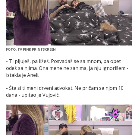
FOTO: TV PINK PRINTSCREEN
- Ti pljuješ, pa ližeš. Posvađaš se sa mnom, pa opet
odeš sa njima. Ona mene ne zanima, ja nju ignorišem -
istakla je Aneli.
- Šta si ti meni drveni advokat. Ne pričam sa njom 10
dana - upitao je Vujović.