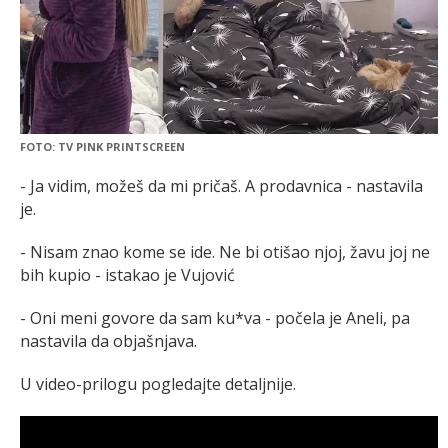
FOTO: TV PINK PRINTSCREEN
- Ja vidim, možeš da mi pričaš. A prodavnica - nastavila
je.
- Nisam znao kome se ide. Ne bi otišao njoj, žavu joj ne
bih kupio - istakao je Vujović
- Oni meni govore da sam ku*va - počela je Aneli, pa
nastavila da objašnjava.
U video-prilogu pogledajte detaljnije.