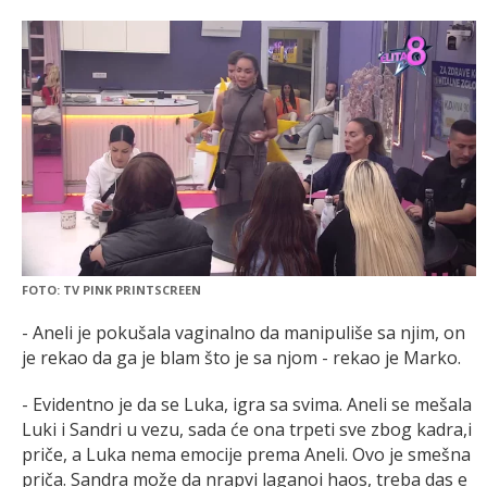
FOTO: TV PINK PRINTSCREEN
- Aneli je pokušala vaginalno da manipuliše sa njim, on
je rekao da ga je blam što je sa njom - rekao je Marko.
- Evidentno je da se Luka, igra sa svima. Aneli se mešala
Luki i Sandri u vezu, sada će ona trpeti sve zbog kadra,i
priče, a Luka nema emocije prema Aneli. Ovo je smešna
priča. Sandra može da nrapvi laganoi haos, treba das e