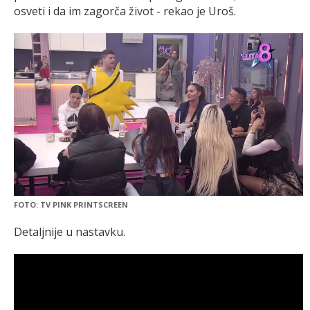
osveti i da im zagorča život - rekao je Uroš.
FOTO: TV PINK PRINTSCREEN
Detaljnije u nastavku.