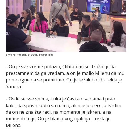
FOTO: TV PINK PRINTSCREEN
- On je sve vreme prilazio, šlihtao mi se, tražio je da
prestamnem da ga vređam, a on je molio Milenu da mu
pomnogne da se pomirimo. On je težak bolid - rekla je
Sandra.
- Ovde se sve snima, Luka je časkao sa nama i ptao
kako da spusti loptu sa nama, ali nije uspeo, Ja tvrdim
da on ne zna šta radi, na momente je iskren, a na
momente nije, On je blam ovog rijalitija. - rekla je
Milena.