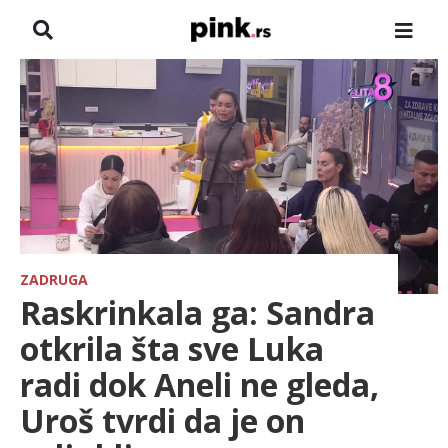
NASLOVNA
VESTI
ZADRUGA
SHOWBIZ
HRONIKA
ZADRUGA
Raskrinkala ga: Sandra
FARMERI
otkrila šta sve Luka
radi dok Aneli ne gleda,
TV
Uroš tvrdi da je on
SPORT