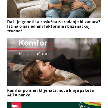
Da li je genetika zaslužna za rađanje blizanaca?
Istina o naslednim faktorima i blizanačkoj
trudnoći
Komfor po meri klijenata: nova linija paketa
ALTA banke