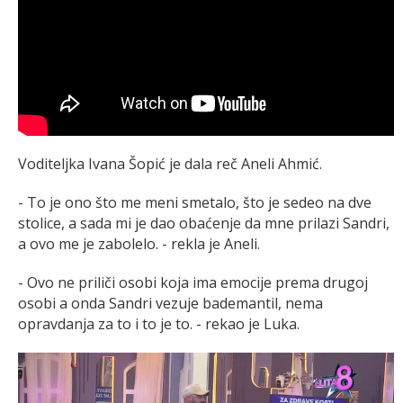
Voditeljka Ivana Šopić je dala reč Aneli Ahmić.
- To je ono što me meni smetalo, što je sedeo na dve
stolice, a sada mi je dao obaćenje da mne prilazi Sandri,
a ovo me je zabolelo. - rekla je Aneli.
- Ovo ne priliči osobi koja ima emocije prema drugoj
osobi a onda Sandri vezuje bademantil, nema
opravdanja za to i to je to. - rekao je Luka.