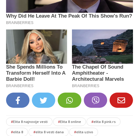
#
Elita 8 najnovije vesti
#
Elita 8 online
#
elita 8 pink.rs
#
elita 8
#
elita 8 vesti dana
#
elita uzivo