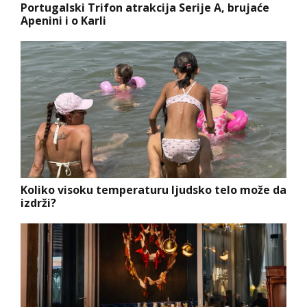
Portugalski Trifon atrakcija Serije A, brujaće
Apenini i o Karli
Koliko visoku temperaturu ljudsko telo može da
izdrži?