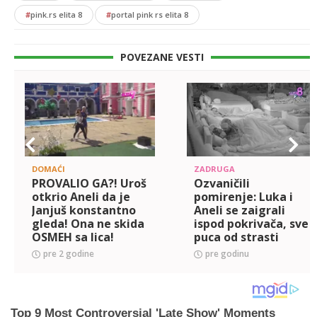
#
pink.rs elita 8
#
portal pink rs elita 8
POVEZANE VESTI
DOMAĆI
ZADRUGA
PROVALIO GA?! Uroš
Ozvaničili
otkrio Aneli da je
pomirenje: Luka i
Janjuš konstantno
Aneli se zaigrali
gleda! Ona ne skida
ispod pokrivača, sve
OSMEH sa lica!
puca od strasti
(VIDEO)
(VIDEO)
pre 2 godine
pre godinu