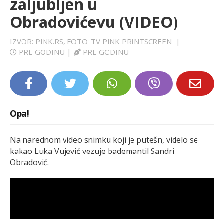
zaljubljen u
LIFESTYLE
Obradovićevu (VIDEO)
EXTRA
IZVOR: PINK.RS, FOTO: TV PINK PRINTSCREEN
|
PRE GODINU
|
PRE GODINU
Opa!
Na narednom video snimku koji je putešn, videlo se
kakao Luka Vujević vezuje bademantil Sandri
Obradović.