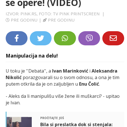
se opere! (VIDEO)
LIFESTYLE
IZVOR: PINK.RS, FOTO: TV PINK PRINTSCREEN
|
PRE GODINU
|
PRE GODINU
EXTRA
Manipulacija na delu!
U toku je ''Debata'', a
Ivan Marinković
i
Aleksandra
Nikolić
porazgovarali su o svom odnosu, a ona je tim
putem otkrila da je on zaljubljen u
Enu Čolić
.
- Aleks da li manipulišu više žene ili muškarci? - upitao
je Ivan.
pročitajte još
Bila si preslatka dok si stenjala: