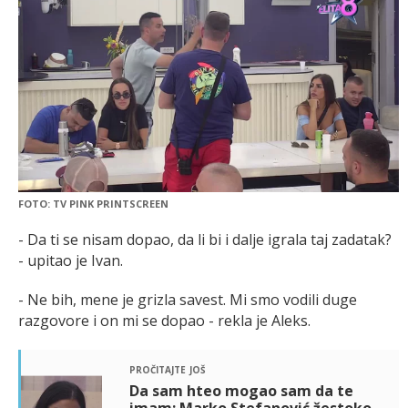
FOTO: TV PINK PRINTSCREEN
- Da ti se nisam dopao, da li bi i dalje igrala taj zadatak?
- upitao je Ivan.
- Ne bih, mene je grizla savest. Mi smo vodili duge
razgovore i on mi se dopao - rekla je Aleks.
pročitajte još
Da sam hteo mogao sam da te
imam: Marko Stefanović žestoko