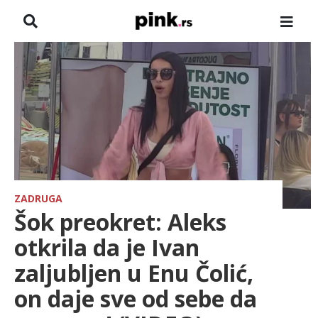
NASLOVNA
VESTI
ZADRUGA
SHOWBIZ
HRONIKA
ZADRUGA
Šok preokret: Aleks
FARMERI
otkrila da je Ivan
zaljubljen u Enu Čolić,
TV
on daje sve od sebe da
SPORT