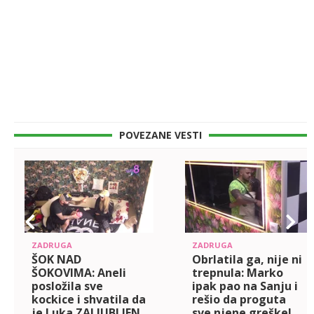
POVEZANE VESTI
ZADRUGA
ZADRUGA
ŠOK NAD
Obrlatila ga, nije ni
ŠOKOVIMA: Aneli
trepnula: Marko
posložila sve
ipak pao na Sanju i
kockice i shvatila da
rešio da proguta
je Luka ZALJUBLJEN
sve njene greške!