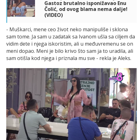
Gastoz brutalno isponižavao Enu
Čolić, od ovog blama nema dalje!
(VIDEO)
- Muškarci, mene ceo život neko manipuliše i sklona
sam tome. Ja sam u zadatak sa Ivanom ušla sa ciljem da
vidim dete i njega iskoristim, ali u međuvremenu se on
meni dopao. Meni je bilo krivo što sam ja to uradila, ali
sam otišla kod njega i priznala mu sve - rekla je Aleks.