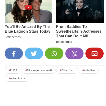
#
ELITA
#
Elita najnovije vesti
#
Elita uživo
#
elita live
#
elita pink.rs