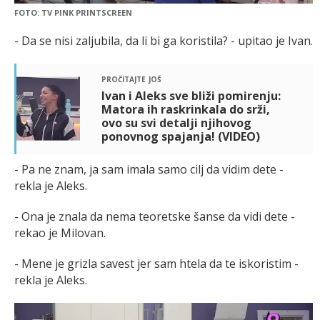
FOTO: TV PINK PRINTSCREEN
- Da se nisi zaljubila, da li bi ga koristila? - upitao je Ivan.
pročitajte još
Ivan i Aleks sve bliži pomirenju:
Matora ih raskrinkala do srži,
ovo su svi detalji njihovog
ponovnog spajanja! (VIDEO)
- Pa ne znam, ja sam imala samo cilj da vidim dete -
rekla je Aleks.
- Ona je znala da nema teoretske šanse da vidi dete -
rekao je Milovan.
- Mene je grizla savest jer sam htela da te iskoristim -
rekla je Aleks.