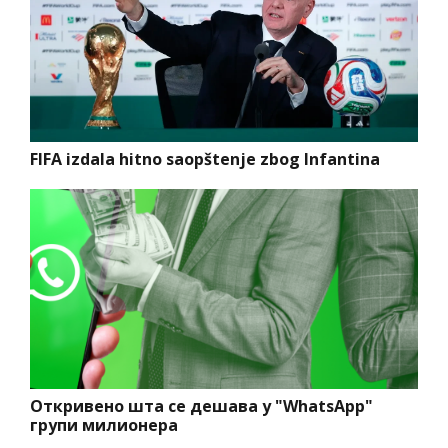
FIFA izdala hitno saopštenje zbog Infantina
Откривено шта се дешава у "WhatsApp"
групи милионера