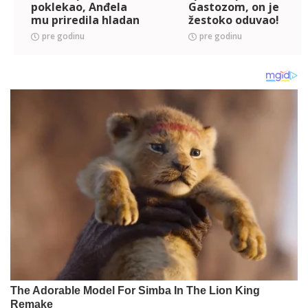
poklekao, Anđela
Gastozom, on je
mu priredila hladan
žestoko oduvao!
tuš! (VIDEO)
(VIDEO)
pre godinu
pre godinu