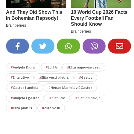
#
Andjela Djuric
#
ELITA
#
Elita najnovije vesti
#
Elita uživo
#
Elita vesti pink.rs
#
Gastoz
#
Gastoz i anđela
#
Nenad Marinković Gastoz
#
andjela i gastoz
#
elita live
#
elita najnovije
#
elita pink.rs
#
elita vesti