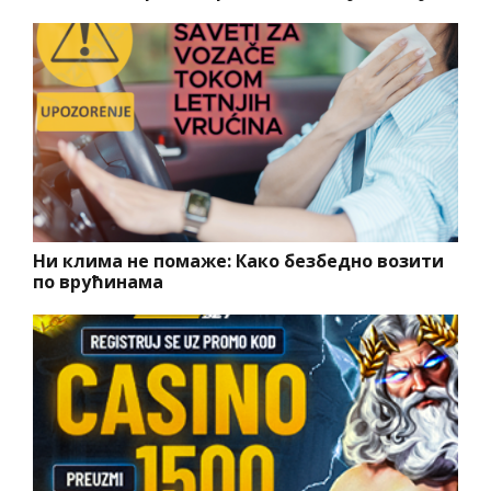
Ни клима не помаже: Како безбедно возити
по врућинама