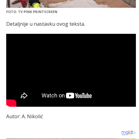
FOTO: TV PINK PRINTSCREEN
Detaljnije u nastavku ovog teksta.
Autor: A. Nikolić