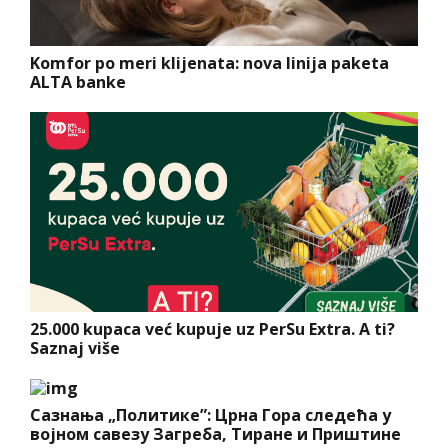
Komfor po meri klijenata: nova linija paketa
ALTA banke
25.000 kupaca već kupuje uz PerSu Extra. A ti?
Saznaj više
Сазнања „Политике”: Црна Гора следећа у
војном савезу Загреба, Тиране и Приштине