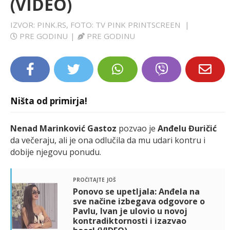
(VIDEO)
LIFESTYLE
IZVOR: PINK.RS, FOTO: TV PINK PRINTSCREEN
|
PRE GODINU
|
PRE GODINU
EXTRA
Ništa od primirja!
Nenad Marinković Gastoz
pozvao je
Anđelu Đuričić
da večeraju, ali je ona odlučila da mu udari kontru i
dobije njegovu ponudu.
pročitajte još
Ponovo se upetljala: Anđela na
sve načine izbegava odgovore o
Pavlu, Ivan je ulovio u novoj
kontradiktornosti i izazvao