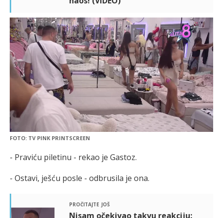
haos! (VIDEO)
FOTO: TV PINK PRINTSCREEN
- Praviću piletinu - rekao je Gastoz.
- Ostavi, ješću posle - odbrusila je ona.
pročitajte još
Nisam očekivao takvu reakciju: