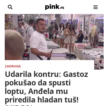
NASLOVNA
VESTI
ZADRUGA
SHOWBIZ
HRONIKA
ZADRUGA
Udarila kontru: Gastoz
FARMERI
pokušao da spusti
loptu, Anđela mu
TV
priredila hladan tuš!
SPORT