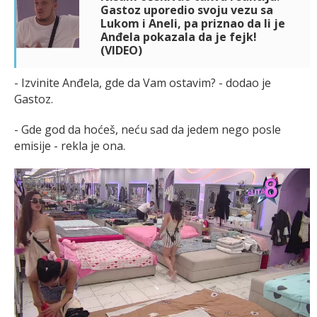
Gastoz uporedio svoju vezu sa
Lukom i Aneli, pa priznao da li je
Anđela pokazala da je fejk!
(VIDEO)
- Izvinite Anđela, gde da Vam ostavim? - dodao je
Gastoz.
- Gde god da hoćeš, neću sad da jedem nego posle
emisije - rekla je ona.