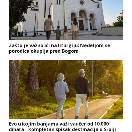
Zašto je važno ići na liturgiju: Nedeljom se
porodica okuplja pred Bogom
Evo u kojim banjama važi vaučer od 10.000
dinara - kompletan spisak destinacija u Srbiji