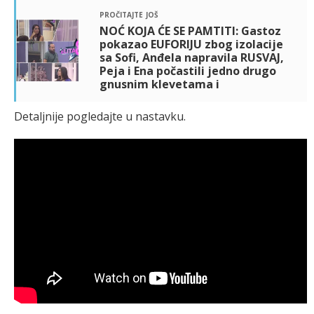
pročitajte još
NOĆ KOJA ĆE SE PAMTITI: Gastoz
pokazao EUFORIJU zbog izolacije
sa Sofi, Anđela napravila RUSVAJ,
Peja i Ena počastili jedno drugo
gnusnim klevetama i
Detaljnije pogledajte u nastavku.