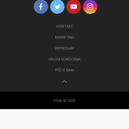
KONTAKT
MARKETING
IMPRESSUM
USLOVI KORIŠĆENJA
PIŠITE NAM
PINK © 2025