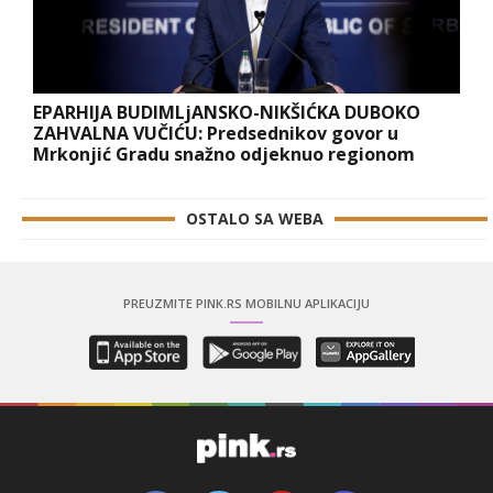
EPARHIJA BUDIMLjANSKO-NIKŠIĆKA DUBOKO
ZAHVALNA VUČIĆU: Predsednikov govor u
Mrkonjić Gradu snažno odjeknuo regionom
OSTALO SA WEBA
PREUZMITE PINK.RS MOBILNU APLIKACIJU