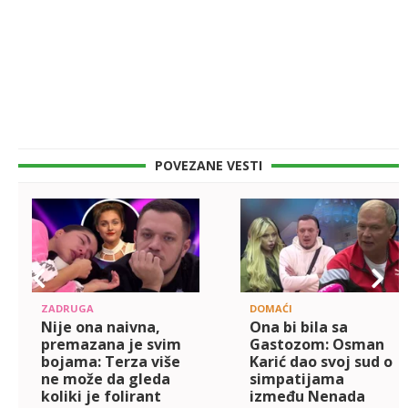
POVEZANE VESTI
ZADRUGA
DOMAĆI
Nije ona naivna,
Ona bi bila sa
premazana je svim
Gastozom: Osman
bojama: Terza više
Karić dao svoj sud o
ne može da gleda
simpatijama
koliki je folirant
između Nenada