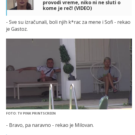
provodi vreme, niko ni ne sluti o
kome je reč! (VIDEO)
- Sve su izračunali, boli njih k*rac za mene i Sofi - rekao
je Gastoz.
FOTO: TV PINK PRINTSCREEN
- Bravo, pa naravno - rekao je Milovan.