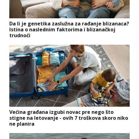
Da li je genetika zaslužna za rađanje blizanaca?
Istina o naslednim faktorima i blizanačkoj
trudnoći
Većina građana izgubi novac pre nego što
stigne na letovanje - ovih 7 troškova skoro niko
ne planira