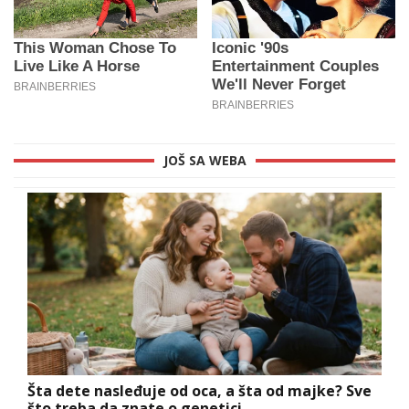
JOŠ SA WEBA
Šta dete nasleđuje od oca, a šta od majke? Sve
što treba da znate o genetici