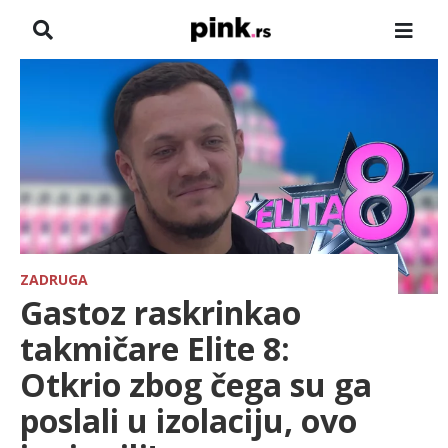
NASLOVNA
VESTI
ZADRUGA
SHOWBIZ
HRONIKA
ZADRUGA
Gastoz raskrinkao
FARMERI
takmičare Elite 8:
Otkrio zbog čega su ga
TV
poslali u izolaciju, ovo
SPORT