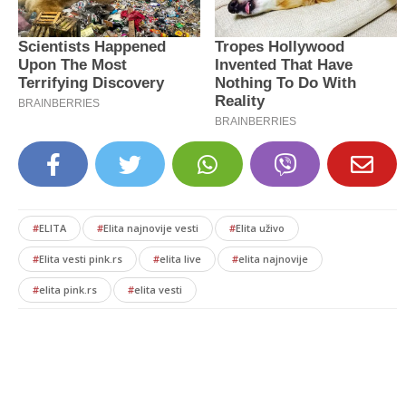
#
ELITA
#
Elita najnovije vesti
#
Elita uživo
#
Elita vesti pink.rs
#
elita live
#
elita najnovije
#
elita pink.rs
#
elita vesti