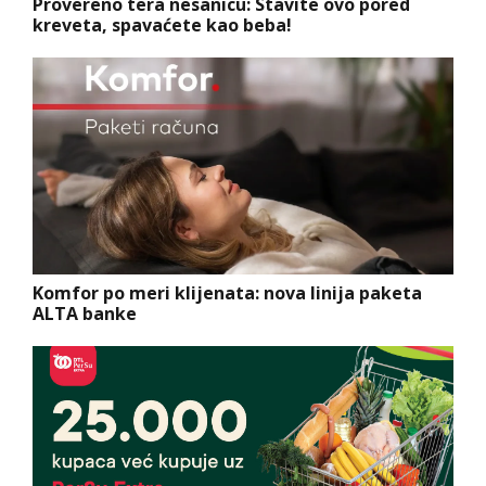
Provereno tera nesanicu: Stavite ovo pored
kreveta, spavaćete kao beba!
Komfor po meri klijenata: nova linija paketa
ALTA banke