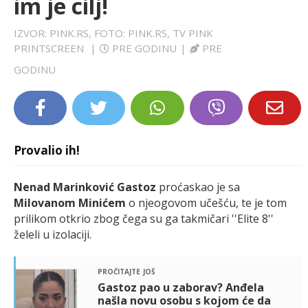
im je cilj!
LIFESTYLE
IZVOR: PINK.RS, FOTO: PINK.RS, TV PINK
PRINTSCREEN
|
PRE GODINU
|
PRE
EXTRA
GODINU
Provalio ih!
Nenad Marinković Gastoz
proćaskao je sa
Milovanom Minićem
o njeogovom učešću, te je tom
prilikom otkrio zbog čega su ga takmičari ''Elite 8''
želeli u izolaciji.
pročitajte još
Gastoz pao u zaborav? Anđela
našla novu osobu s kojom će da