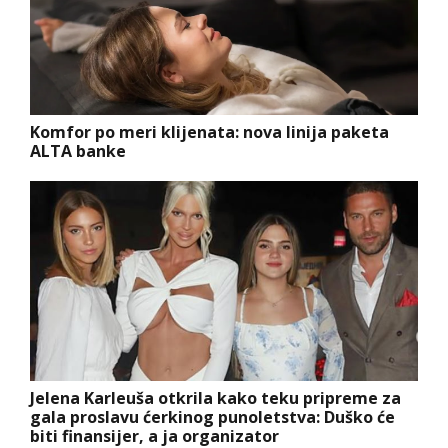
Komfor po meri klijenata: nova linija paketa
ALTA banke
Jelena Karleuša otkrila kako teku pripreme za
gala proslavu ćerkinog punoletstva: Duško će
biti finansijer, a ja organizator