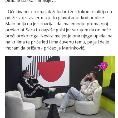
pitao je Darko Tanasijević.
- Očekivano, on ima jak želudac i želi tokom rijalitija da
održi svoj stav jer mu je to glavni adut kod publike.
Malo bolja da je situacija i da ima emocije prema njoj
prešao bi. Sara tu najviše gubi jer verujem da on neće
preći preko toga. Nevira me jer je ona njega uplela, pa
na krilima te priče leti i ima čuvenu temu, pa ja i dalje
moram da pričam - pričao je Marinković.