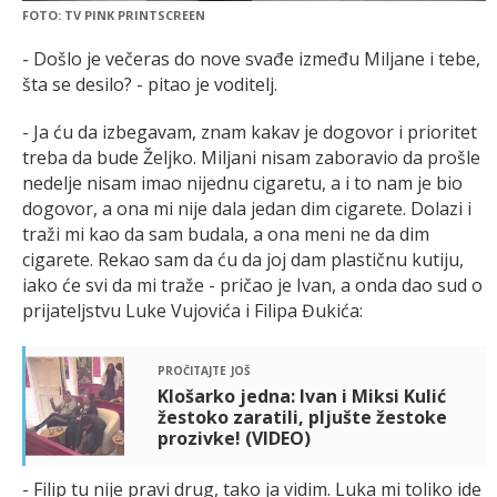
FOTO: TV PINK PRINTSCREEN
- Došlo je večeras do nove svađe između Miljane i tebe,
šta se desilo? - pitao je voditelj.
- Ja ću da izbegavam, znam kakav je dogovor i prioritet
treba da bude Željko. Miljani nisam zaboravio da prošle
nedelje nisam imao nijednu cigaretu, a i to nam je bio
dogovor, a ona mi nije dala jedan dim cigarete. Dolazi i
traži mi kao da sam budala, a ona meni ne da dim
cigarete. Rekao sam da ću da joj dam plastičnu kutiju,
iako će svi da mi traže - pričao je Ivan, a onda dao sud o
prijateljstvu Luke Vujovića i Filipa Đukića:
pročitajte još
Klošarko jedna: Ivan i Miksi Kulić
žestoko zaratili, pljušte žestoke
prozivke! (VIDEO)
- Filip tu nije pravi drug, tako ja vidim. Luka mi toliko ide