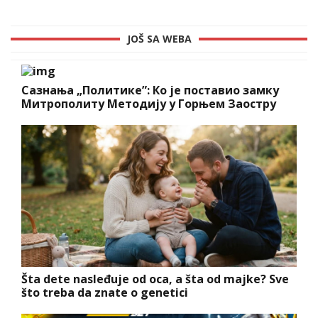
JOŠ SA WEBA
Сазнања „Политике”: Ко је поставио замку
Митрополиту Методију у Горњем Заостру
Šta dete nasleđuje od oca, a šta od majke? Sve
što treba da znate o genetici