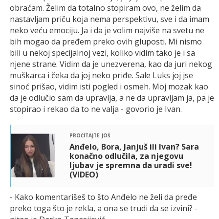
obraćam. Želim da totalno stopiram ovo, ne želim da
nastavljam priču koja nema perspektivu, sve i da imam
neko veću emociju. Ja i da je volim najviše na svetu ne
bih mogao da pređem preko ovih gluposti. Mi nismo
bili u nekoj specijalnoj vezi, koliko vidim tako je i sa
njene strane. Vidim da je unezverena, kao da juri nekog
muškarca i čeka da joj neko priđe. Sale Luks joj jse
sinoć prišao, vidim isti pogled i osmeh. Moj mozak kao
da je odlučio sam da upravlja, a ne da upravljam ja, pa je
stopirao i rekao da to ne valja - govorio je Ivan.
pročitajte još
Anđelo, Bora, Janjuš ili Ivan? Sara
konačno odlučila, za njegovu
ljubav je spremna da uradi sve!
(VIDEO)
- Kako komentarišeš to što Anđelo ne želi da pređe
preko toga što je rekla, a ona se trudi da se izvini? -