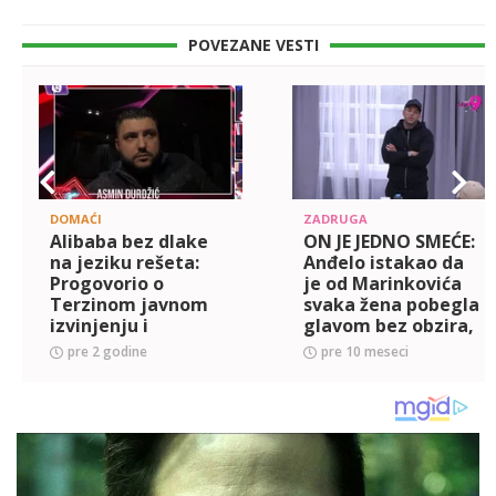
POVEZANE VESTI
DOMAĆI
ZADRUGA
Alibaba bez dlake
ON JE JEDNO SMEĆE:
na jeziku rešeta:
Anđelo istakao da
Progovorio o
je od Marinkovića
Terzinom javnom
svaka žena pobegla
izvinjenju i
glavom bez obzira,
Anelinim sukobima
pa osuo rafal po
pre 2 godine
pre 10 meseci
sa Enom Čolić,
Sari Stojanović: SA
otkrio zašto ga je
NJOM SAM ZAVRŠIO
Ahmićeva ponovo
ZA
razo