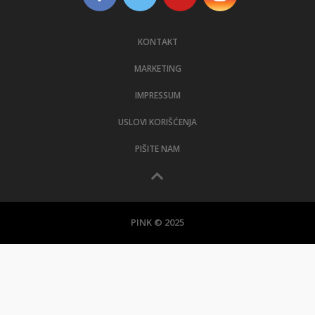
KONTAKT
MARKETING
IMPRESSUM
USLOVI KORIŠĆENJA
PIŠITE NAM
PINK © 2025