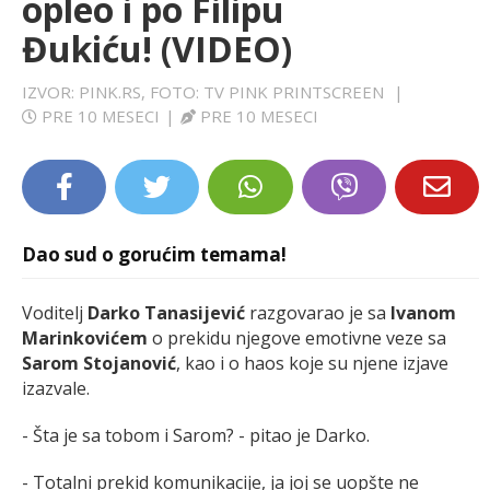
opleo i po Filipu
LIFESTYLE
Đukiću! (VIDEO)
EXTRA
IZVOR: PINK.RS, FOTO: TV PINK PRINTSCREEN
|
PRE 10 MESECI
|
PRE 10 MESECI
Dao sud o gorućim temama!
Voditelj
Darko Tanasijević
razgovarao je sa
Ivanom
Marinkovićem
o prekidu njegove emotivne veze sa
Sarom Stojanović
, kao i o haos koje su njene izjave
izazvale.
- Šta je sa tobom i Sarom? - pitao je Darko.
- Totalni prekid komunikacije, ja joj se uopšte ne