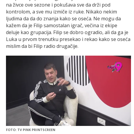
na živce ove sezone i pokušava sve da drži pod
kontrolom, a sve mu izmiče iz ruke. Nikako nekim
ljudima da da do znanja kako se oseća. Ne mogu da
kažem da je Filip samostalan igrač, večina iz ekipe
deluje kao grupacija. Filip se dobro ogradio, ali da ga je
Luka u prvom trenutku presekao i rekao kako se oseća
mislim da bi Filip radio drugačije.
FOTO: TV PINK PRINTSCREEN