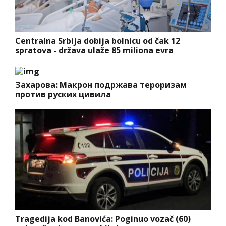
Centralna Srbija dobija bolnicu od čak 12
spratova - država ulaže 85 miliona evra
Захарова: Макрон подржава тероризам
против руских цивила
Tragedija kod Banovića: Poginuo vozač (60)