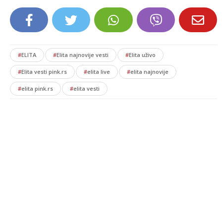
#
ELITA
#
Elita najnovije vesti
#
Elita uživo
#
Elita vesti pink.rs
#
elita live
#
elita najnovije
#
elita pink.rs
#
elita vesti