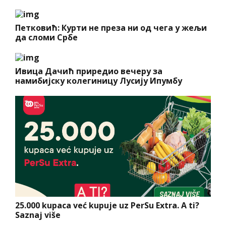
Петковић: Курти не преза ни од чега у жељи
да сломи Србе
Ивица Дачић приредио вечеру за
намибијску колегиницу Лусију Ипумбу
25.000 kupaca već kupuje uz PerSu Extra. A ti?
Saznaj više