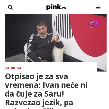
NASLOVNA
VESTI
ZADRUGA
SHOWBIZ
HRONIKA
ZADRUGA
Otpisao je za sva
PINKOVE ZVEZDE
vremena: Ivan neće ni
da čuje za Saru!
TV
Razvezao jezik, pa
SPORT