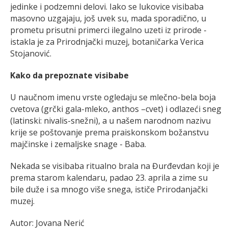
jedinke i podzemni delovi. Iako se lukovice visibaba
masovno uzgajaju, još uvek su, mada sporadično, u
prometu prisutni primerci ilegalno uzeti iz prirode -
istakla je za Prirodnjački muzej, botaničarka Verica
Stojanović.
Kako da prepoznate visibabe
U naučnom imenu vrste ogledaju se mlečno-bela boja
cvetova (grčki gala-mleko, anthos –cvet) i odlazeći sneg
(latinski: nivalis-snežni), a u našem narodnom nazivu
krije se poštovanje prema praiskonskom božanstvu
majčinske i zemaljske snage - Baba.
Nekada se visibaba ritualno brala na Đurđevdan koji je
prema starom kalendaru, padao 23. aprila a zime su
bile duže i sa mnogo više snega, ističe Prirodanjački
muzej.
Autor: Jovana Nerić