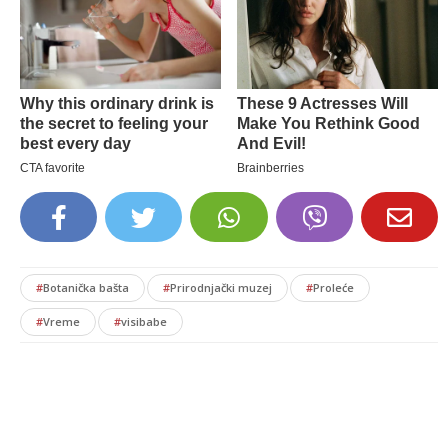
#
Botanička bašta
#
Prirodnjački muzej
#
Proleće
#
Vreme
#
visibabe