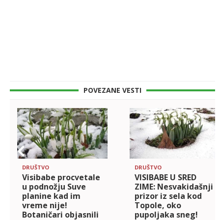
POVEZANE VESTI
DRUŠTVO
DRUŠTVO
Visibabe procvetale
VISIBABE U SRED
u podnožju Suve
ZIME: Nesvakidašnji
planine kad im
prizor iz sela kod
vreme nije!
Topole, oko
Botaničari objasnili
pupoljaka sneg!