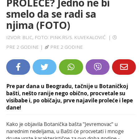
PROLEĆE? Jedno ne bi
LIFESTYLE
smelo da se radi sa
njima (FOTO)
EXTRA
IZVOR: BLIC, FOTO: PINK.RS/S. KUVEKALOVIĆ
|
PRE 2 GODINE
|
PRE 2 GODINE
Pre par dana u Beogradu, tačnije u Botaničkoj
bašti, nešto ranije nego obično, procvetale su
visibabe i, po običaju, prve najavile proleće i lepe
dane!
Kako je objavila Botanička bašta "Jevremovac" u
narednim nedeljama, u Bašti će procvetati i mnoge
druge vrste karakteristične za ovo doba godine -