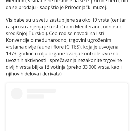
Međutim, visibabe ne bi smele da se iz prirode beru, niti
da se prodaju - saopštio je Prirodnjački muzej.
Visibabe su u svetu zastupljene sa oko 19 vrsta (centar
rasprostranjenja je u istočnom Mediteranu, odnosno
središnjoj Turskoj). Ceo rod se navodi na listi
Konvencije o međunarodnoj trgovini ugroženim
vrstama divlje faune i flore (CITES), koja je usvojena
1973. godine u cilju organizovanja kontrole izvozno-
uvoznih aktivnosti i sprečavanja nezakonite trgovine
divljih vrsta biljka i životinja (preko 33.000 vrsta, kao i
njihovih delova i derivata).