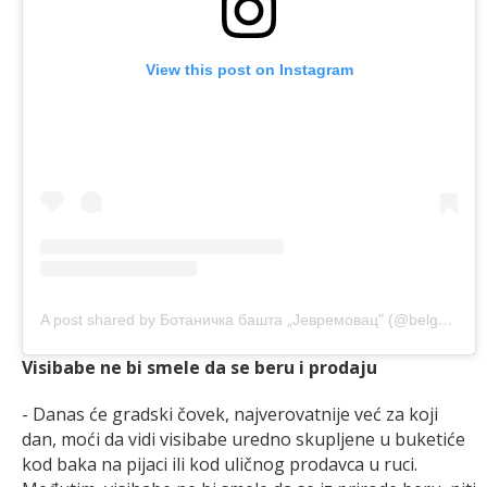
View this post on Instagram
A post shared by Ботаничка башта „Јевремовац" (@belgrade_botanical_garden)
Visibabe ne bi smele da se beru i prodaju
- Danas će gradski čovek, najverovatnije već za koji
dan, moći da vidi visibabe uredno skupljene u buketiće
kod baka na pijaci ili kod uličnog prodavca u ruci.