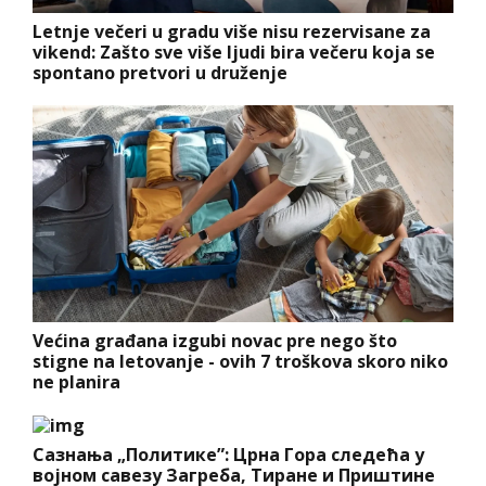
Letnje večeri u gradu više nisu rezervisane za
vikend: Zašto sve više ljudi bira večeru koja se
spontano pretvori u druženje
Većina građana izgubi novac pre nego što
stigne na letovanje - ovih 7 troškova skoro niko
ne planira
Сазнања „Политике”: Црна Гора следећа у
војном савезу Загреба, Тиране и Приштине