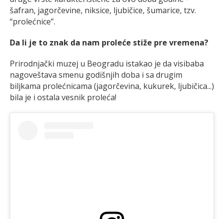
šafran, jagorčevine, niksice, ljubičice, šumarice, tzv.
“prolećnice”.
Da li je to znak da nam proleće stiže pre vremena?
Prirodnjački muzej u Beogradu istakao je da visibaba
nagoveštava smenu godišnjih doba i sa drugim
biljkama prolećnicama (jagorčevina, kukurek, ljubičica...)
bila je i ostala vesnik proleća!