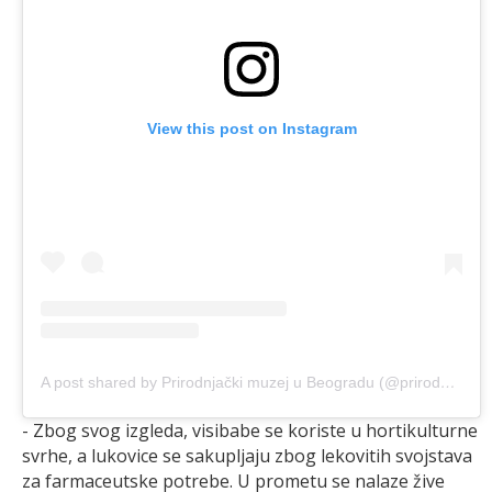
View this post on Instagram
A post shared by Prirodnjački muzej u Beogradu (@prirodnjacki_muzej)
- Zbog svog izgleda, visibabe se koriste u hortikulturne
svrhe, a lukovice se sakupljaju zbog lekovitih svojstava
za farmaceutske potrebe. U prometu se nalaze žive