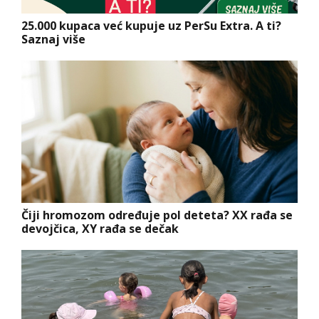
25.000 kupaca već kupuje uz PerSu Extra. A ti?
Saznaj više
Čiji hromozom određuje pol deteta? XX rađa se
devojčica, XY rađa se dečak