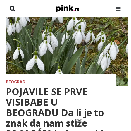
NASLOVNA
VESTI
ZADRUGA
SHOWBIZ
HRONIKA
BEOGRAD
POJAVILE SE PRVE
FARMERI
VISIBABE U
BEOGRADU Da li je to
TV
znak da nam stiže
SPORT