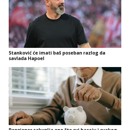
Stanković će imati baš poseban razlog da
savlada Hapoel