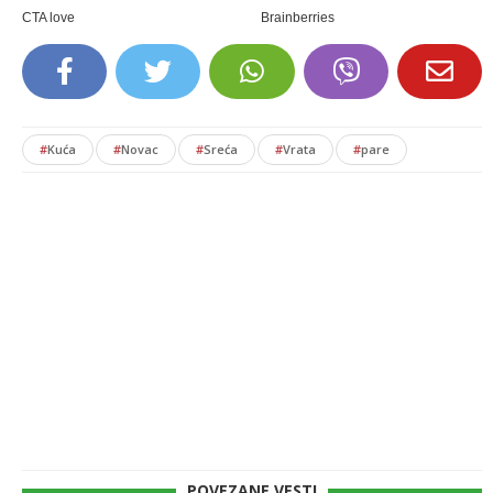
#
Kuća
#
Novac
#
Sreća
#
Vrata
#
pare
POVEZANE VESTI