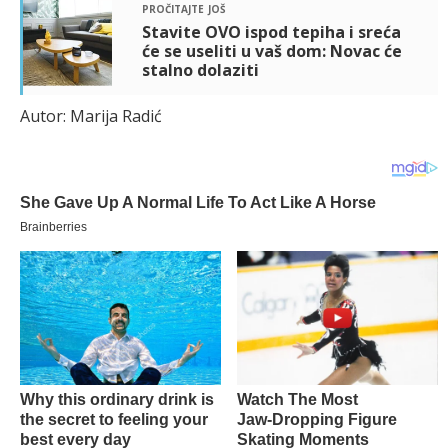
pročitajte još
Stavite OVO ispod tepiha i sreća
će se useliti u vaš dom: Novac će
stalno dolaziti
Autor: Marija Radić