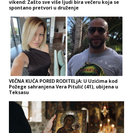
vikend: Zašto sve više ljudi bira večeru koja se
spontano pretvori u druženje
VEČNA KUĆA PORED RODITELjA: U Uzićima kod
Požege sahranjena Vera Pitulić (41), ubijena u
Teksasu