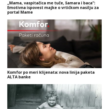
„Mama, vaspitačica me tuče, šamara i baca“:
Emotivna ispovest majke o vrtićkom nasilju za
portal Mame
Komfor po meri klijenata: nova linija paketa
ALTA banke