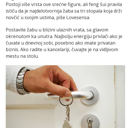
Postoji više vrsta ove srećne figure, ali feng šui pravila
ističu da je najdelotvornija žaba sa tri stopala koja drži
novčić u svojim ustima, piše Lovesensa.
Postavite žabu u blizini ulaznih vrata, sa glavom
okrenutom ka unutra. Najbolju energiju privlači ako je
čuvate u dnevnoj sobi, posebno ako imate privatan
biznis. Ako radite u kancelariji, čuvajte je na vidljivom
mestu na stolu.