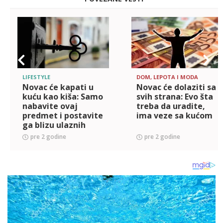
LIFESTYLE
DOM, LEPOTA I MODA
Novac će kapati u
Novac će dolaziti sa
kuću kao kiša: Samo
svih strana: Evo šta
nabavite ovaj
treba da uradite,
predmet i postavite
ima veze sa kućom
ga blizu ulaznih
vrata
pre 2 godine
pre 2 godine