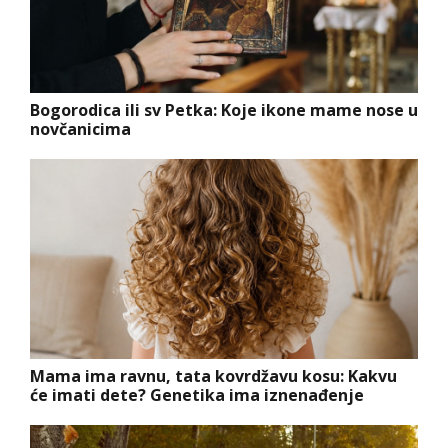
Bogorodica ili sv Petka: Koje ikone mame nose u
novčanicima
Mama ima ravnu, tata kovrdžavu kosu: Kakvu
će imati dete? Genetika ima iznenađenje