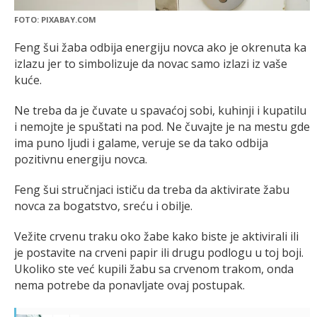
FOTO: PIXABAY.COM
Feng šui žaba odbija energiju novca ako je okrenuta ka
izlazu jer to simbolizuje da novac samo izlazi iz vaše
kuće.
Ne treba da je čuvate u spavaćoj sobi, kuhinji i kupatilu
i nemojte je spuštati na pod. Ne čuvajte je na mestu gde
ima puno ljudi i galame, veruje se da tako odbija
pozitivnu energiju novca.
Feng šui stručnjaci ističu da treba da aktivirate žabu
novca za bogatstvo, sreću i obilje.
Vežite crvenu traku oko žabe kako biste je aktivirali ili
je postavite na crveni papir ili drugu podlogu u toj boji.
Ukoliko ste već kupili žabu sa crvenom trakom, onda
nema potrebe da ponavljate ovaj postupak.