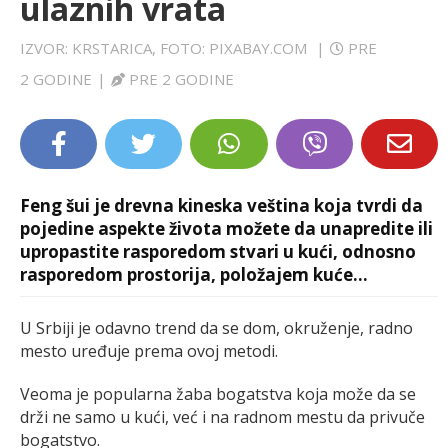
ulaznih vrata
LIFESTYLE
IZVOR: KRSTARICA, FOTO: PIXABAY.COM
|
PRE
EXTRA
2 GODINE
|
PRE 2 GODINE
Feng šui je drevna kineska veština koja tvrdi da
pojedine aspekte života možete da unapredite ili
upropastite rasporedom stvari u kući, odnosno
rasporedom prostorija, položajem kuće…
U Srbiji je odavno trend da se dom, okruženje, radno
mesto uređuje prema ovoj metodi.
Veoma je popularna žaba bogatstva koja može da se
drži ne samo u kući, već i na radnom mestu da privuče
bogatstvo.