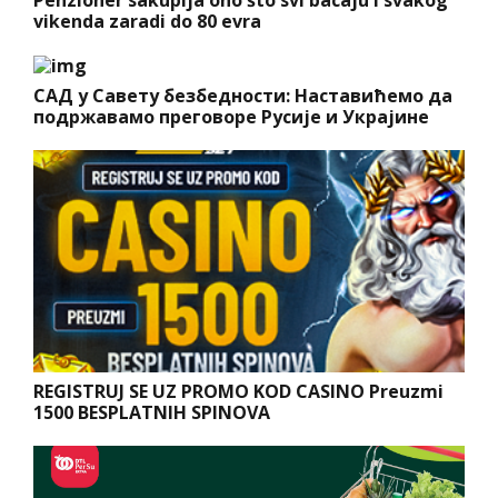
Penzioner sakuplja ono što svi bacaju i svakog
vikenda zaradi do 80 evra
САД у Савету безбедности: Наставићемо да
подржавамо преговоре Русије и Украјине
REGISTRUJ SE UZ PROMO KOD CASINO Preuzmi
1500 BESPLATNIH SPINOVA