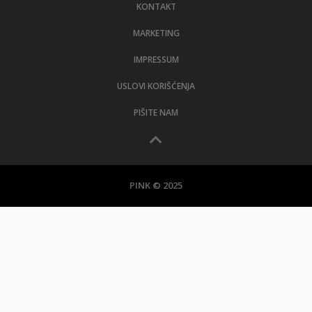
KONTAKT
MARKETING
IMPRESSUM
USLOVI KORIŠĆENJA
PIŠITE NAM
PINK © 2025