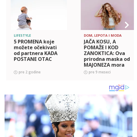
LIFESTYLE
DOM, LEPOTA I MODA
5 PROMENA koje
JAČA KOSU, A
možete očekivati
POMAŽE I KOD
od partnera KADA
ZANOKTICA: Ova
POSTANE OTAC
prirodna maska od
MAJONEZA mora
postati deo tvoje
pre 2 godine
pre 9 meseci
bjuti rutine!