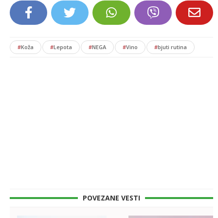
#
Koža
#
Lepota
#
NEGA
#
Vino
#
bjuti rutina
POVEZANE VESTI