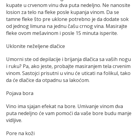
kupate u crvenom vinu dva puta nedeljno. Ne nanosite
losion za telo na fleke posle kupanja vinom. Da se
tamne fleke što pre uklone potrebno je da dodate sok
od jednog limuna na jednu čašu crnog vina. Masirajte
fleke ovom mešavinom i posle 15 minuta isperite.
Uklonite neželjene dlačice
Umorni ste od depilacije i brijanja dlačica sa vaših nogu
i ruku? Pa, ako jeste, probajte masiranjem tela crvenim
vinom. Sastojci prisutni u vinu će uticati na folikul, tako
da će dlačice da otpadnu sa lakoćom.
Pojava bora
Vino ima sjajan efekat na bore. Umivanje vinom dva
puta nedeljno će vam pomoći da vaše bore budu manje
vidljive.
Pore na koži