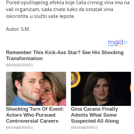
Pored opuštajećeg efekta koje čaša crvnog vina ima na
vaš organizam, sada znate kako da ostatak vina
iskoristite u službi vaše lepote.
Autor: S.M.