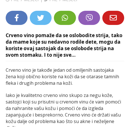
LIFESTYLE
EXTRA
Crveno vino pomaže da se oslobodite strija, tako
da mame koje su nedavno rodile dete, mogu da
koriste ovaj sastojak da se oslobode strija na
svom stomaku. I to nije sve...
Crveno vino je takođe jedan od omiljenih sastojaka
žena koji obično koriste na koži da se otarase tamnih
fleka i drugih problema na koži.
Iako je kvalitetno crveno vino skupo za negu kože,
sastojci koji su prisutni u crvenom vinu će vam pomoći
da nahranite vašu kožu i pomoći će da izgleda
zapanjujuće i besprekorno. Crveno vino će držati vašu
kožu dalje od problema kao što su akne i neželjene