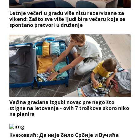
Letnje večeri u gradu više nisu rezervisane za
vikend: Zašto sve više ljudi bira večeru koja se
spontano pretvori u druženje
Većina građana izgubi novac pre nego što
stigne na letovanje - ovih 7 troškova skoro niko
ne planira
Кнежевић: Да није било Србије и Вучића