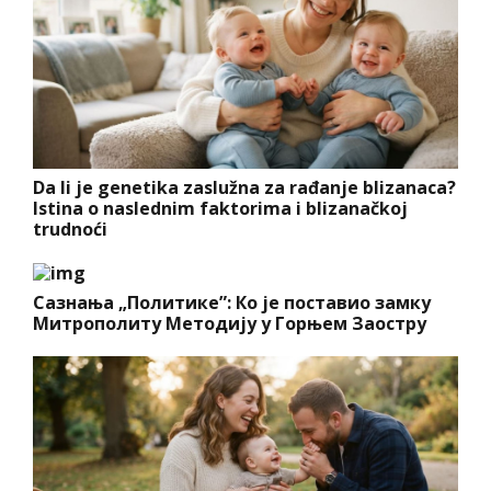
Da li je genetika zaslužna za rađanje blizanaca?
Istina o naslednim faktorima i blizanačkoj
trudnoći
Сазнања „Политике”: Ко је поставио замку
Митрополиту Методију у Горњем Заостру