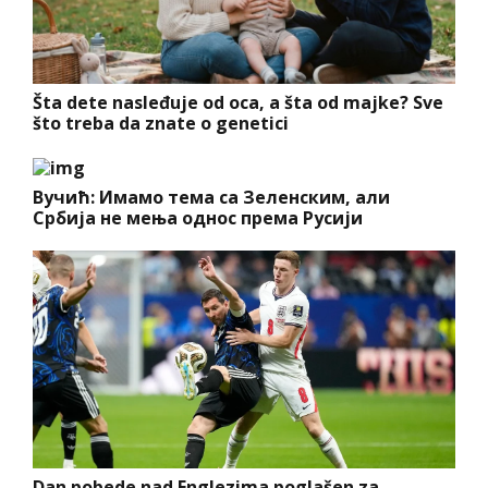
Šta dete nasleđuje od oca, a šta od majke? Sve
što treba da znate o genetici
Вучић: Имамо тема са Зеленским, али
Србија не мења однос према Русији
Dan pobede nad Englezima poglašen za