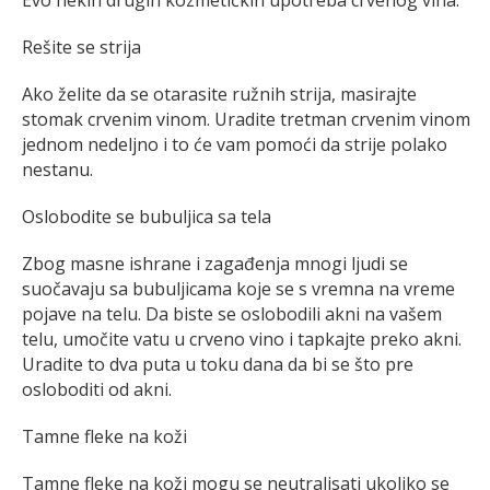
Rešite se strija
Ako želite da se otarasite ružnih strija, masirajte
stomak crvenim vinom. Uradite tretman crvenim vinom
jednom nedeljno i to će vam pomoći da strije polako
nestanu.
Oslobodite se bubuljica sa tela
Zbog masne ishrane i zagađenja mnogi ljudi se
suočavaju sa bubuljicama koje se s vremna na vreme
pojave na telu. Da biste se oslobodili akni na vašem
telu, umočite vatu u crveno vino i tapkajte preko akni.
Uradite to dva puta u toku dana da bi se što pre
osloboditi od akni.
Tamne fleke na koži
Tamne fleke na koži mogu se neutralisati ukoliko se