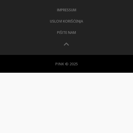
IMPRESSUM
USLOVI KORIŠĆENJA
PIŠITE NAM
PINK © 2025