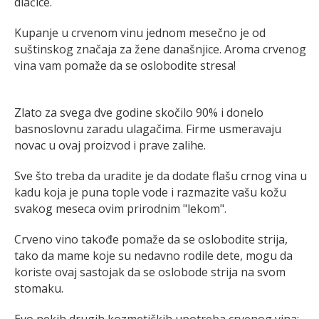
dlačice.
Kupanje u crvenom vinu jednom mesečno je od
suštinskog značaja za žene današnjice. Aroma crvenog
vina vam pomaže da se oslobodite stresa!
Zlato za svega dve godine skočilo 90% i donelo
basnoslovnu zaradu ulagačima. Firme usmeravaju
novac u ovaj proizvod i prave zalihe.
Sve što treba da uradite je da dodate flašu crnog vina u
kadu koja je puna tople vode i razmazite vašu kožu
svakog meseca ovim prirodnim "lekom".
Crveno vino takođe pomaže da se oslobodite strija,
tako da mame koje su nedavno rodile dete, mogu da
koriste ovaj sastojak da se oslobode strija na svom
stomaku.
Evo nekih drugih kozmetičkih upotreba crvenog vina: