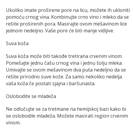
Ukoliko imate proširene pore na licu, možete ih ukloniti
pomoću crnog vina. Kombinujte crno vino i mleko da se
rešite proširenih pora. Masirajte ovom mešavinom lice
jednom nedeljno. Vaše pore će biti manje vidljive.
Suva koža
Suva koža može biti takođe tretirana crvenim vinom.
Pomešajte jednu čašu crnog vina i jednu šolju mleka.
Umivajte se ovom mešavinom dva puta nedeljno da se
rešite prirodno suve kože. Za samo nekoliko nedelja
vaša koža če postati sjajna i baršunasta.
Oslobodite se mladeža
Ne odlučujte se za tretmane na hemijskoj bazi kako bi
se oslobodile mladeža. Možete masirati region crvenim
vinom.