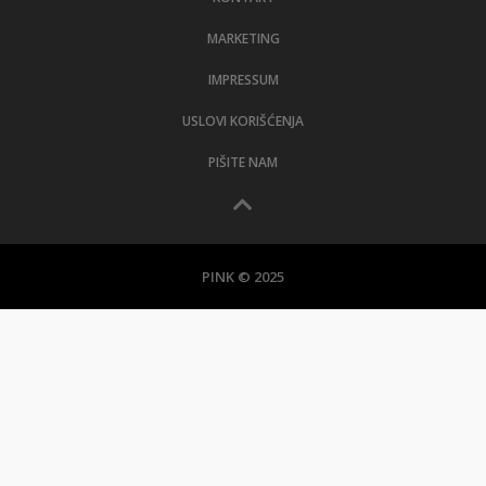
MARKETING
IMPRESSUM
USLOVI KORIŠĆENJA
PIŠITE NAM
PINK © 2025