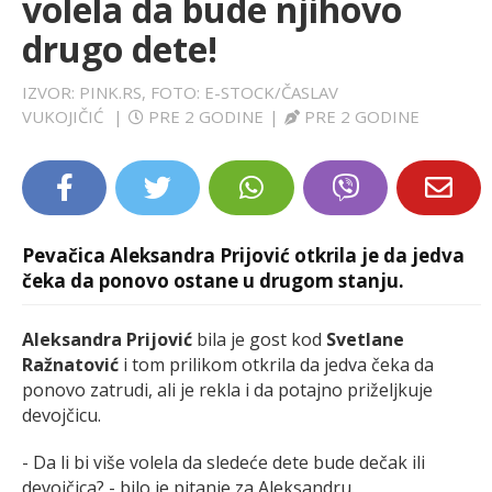
volela da bude njihovo
LIFESTYLE
drugo dete!
EXTRA
IZVOR: PINK.RS, FOTO: E-STOCK/ČASLAV
VUKOJIČIĆ
|
PRE 2 GODINE
|
PRE 2 GODINE
Pevačica Aleksandra Prijović otkrila je da jedva
čeka da ponovo ostane u drugom stanju.
Aleksandra Prijović
bila je gost kod
Svetlane
Ražnatović
i tom prilikom otkrila da jedva čeka da
ponovo zatrudi, ali je rekla i da potajno priželjkuje
devojčicu.
- Da li bi više volela da sledeće dete bude dečak ili
devojčica? - bilo je pitanje za Aleksandru.