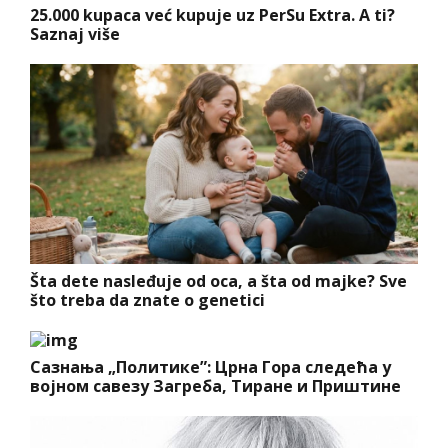
25.000 kupaca već kupuje uz PerSu Extra. A ti?
Saznaj više
Šta dete nasleđuje od oca, a šta od majke? Sve
što treba da znate o genetici
Сазнања „Политике”: Црна Гора следећа у
војном савезу Загреба, Тиране и Приштине