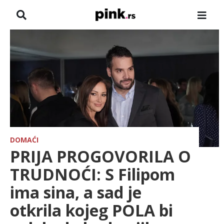
NASLOVNA
VESTI
ZADRUGA
SHOWBIZ
HRONIKA
DOMAĆI
PRIJA PROGOVORILA O
FARMERI
TRUDNOĆI: S Filipom
ima sina, a sad je
TV
otkrila kojeg POLA bi
SPORT