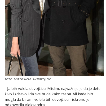
FOTO: E-STOCK/ČASLAV VUKOJIČIĆ
- Ja bih volela devojčicu. Mislim, najvažnije je da je dete
živo i zdravo i da sve bude kako treba. Ali kada bih
mogla da biram, volela bih devojčicu - iskreno je
odgovorila Aleksandra.