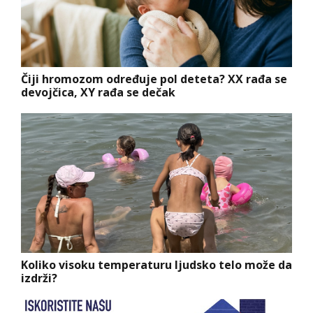
Čiji hromozom određuje pol deteta? XX rađa se
devojčica, XY rađa se dečak
Koliko visoku temperaturu ljudsko telo može da
izdrži?