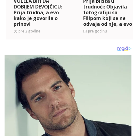
VOLELA BIH DA
Prija blista u
DOBIJEM DEVOJČICU:
trudnoći: Objavila
Prija trudna, a evo
fotografiju sa
kako je govorila o
Filipom koji se ne
prinovi
odvaja od nje, a evo
šta mu je poručila
pre 2 godine
pre godinu
(FOTO)